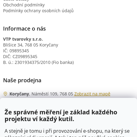
Obchodní podmínky
Podmínky ochrany osobních údajů
Informace o nás
VTP tvarovky s.r.o.
Blišice 34, 768 05 Koryčany
IČ: 09895345
DIČ: CZ09895345
B. ú.: 2301934375/2010 (Fio banka)
Naše prodejna
Koryčany
, Náměstí 109, 768 05
Zobrazit na mapě
Otevírací doba
Že správné měření je základ každého
Po - Čt
06:00 - 07:00
projektu ví každý kutil.
07:30 - 15:30
Pá
06:00 - 07:00
A stejně je tomu i při provozování e-shopu, na který se
07:30 - 15:00