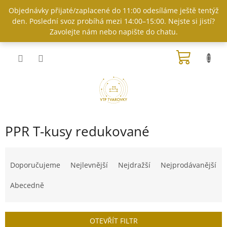
Přejít
Objednávky přijaté/zaplacené do 11:00 odesíláme ještě tentýž
na
den. Poslední svoz probíhá mezi 14:00–15:00. Nejste si jistí?
obsah
Zavolejte nám nebo napište do chatu.
NÁKUP
KOŠÍK
PPR T-kusy redukované
Ř
a
Doporučujeme
Nejlevnější
Nejdražší
Nejprodávanější
z
e
Abecedně
n
í
p
OTEVŘÍT FILTR