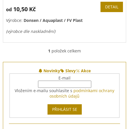
DETAIL
10,50 Kč
od
Výrobce:
Donsen / Aquaplast / FV Plast
(výrobce dle naskladnění)
1
položek celkem
O
v
l
Z
á
á
Novinky
Slevy
Akce
d
p
E-mail
a
a
c
t
Vložením e-mailu souhlasíte s
podmínkami ochrany
í
í
osobních údajů
p
r
v
PŘIHLÁSIT SE
k
y
v