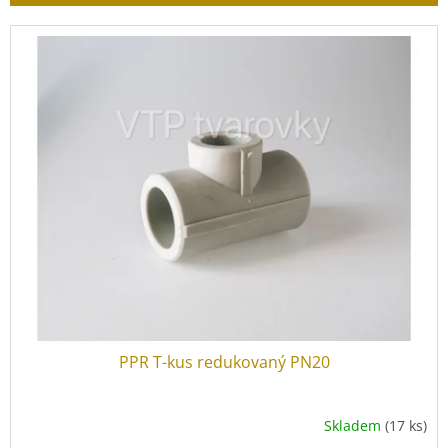
r
o
V
d
ý
u
p
k
i
t
s
ů
p
r
o
d
u
k
t
ů
PPR T-kus redukovaný PN20
Skladem
(17 ks)