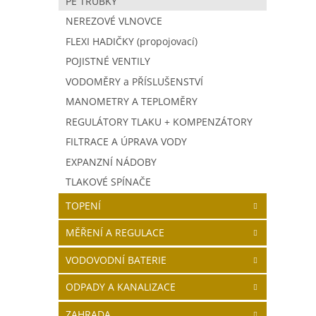
PE TRUBKY
NEREZOVÉ VLNOVCE
Prům
FLEXI HADIČKY (propojovací)
POJISTNÉ VENTILY
VODOMĚRY a PŘÍSLUŠENSTVÍ
MANOMETRY A TEPLOMĚRY
REGULÁTORY TLAKU + KOMPENZÁTORY
FILTRACE A ÚPRAVA VODY
EXPANZNÍ NÁDOBY
TLAKOVÉ SPÍNAČE
TOPENÍ
MĚŘENÍ A REGULACE
VODOVODNÍ BATERIE
ODPADY A KANALIZACE
ZAHRADA