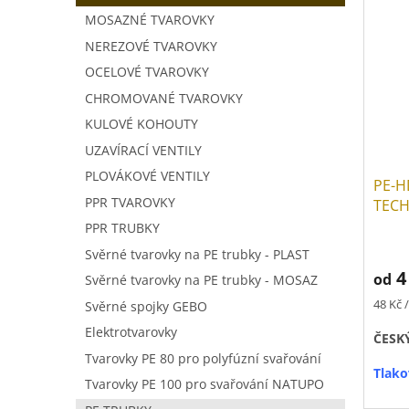
V
a
í
MOSAZNÉ TVAROVKY
ý
n
p
p
NEREZOVÉ TVAROVKY
n
r
i
í
o
OCELOVÉ TVAROVKY
s
p
d
CHROMOVANÉ TVAROVKY
p
a
u
KULOVÉ KOHOUTY
r
n
k
o
e
t
UZAVÍRACÍ VENTILY
d
l
ů
PLOVÁKOVÉ VENTILY
PE-H
u
PPR TVAROVKY
TECH
k
t
PPR TRUBKY
ů
Svěrné tvarovky na PE trubky - PLAST
4
od
Svěrné tvarovky na PE trubky - MOSAZ
Měrná
48 Kč 
Svěrné spojky GEBO
cena:
Elektrotvarovky
ČESK
Tvarovky PE 80 pro polyfúzní svařování
Tlako
Tvarovky PE 100 pro svařování NATUPO
Prode