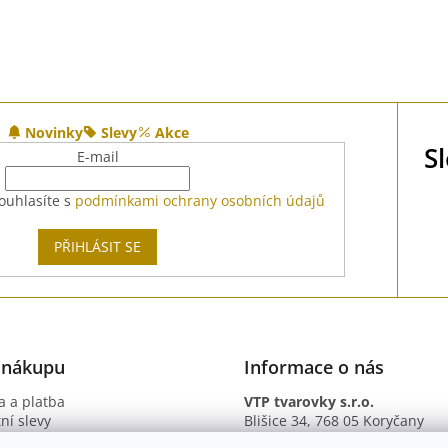
Novinky
Slevy
Akce
S
E-mail
ouhlasíte s
podmínkami ochrany osobních údajů
PŘIHLÁSIT SE
 nákupu
Informace o nás
 a platba
VTP tvarovky s.r.o.
ní slevy
Blišice 34, 768 05 Koryčany
otazy
IČ: 09895345