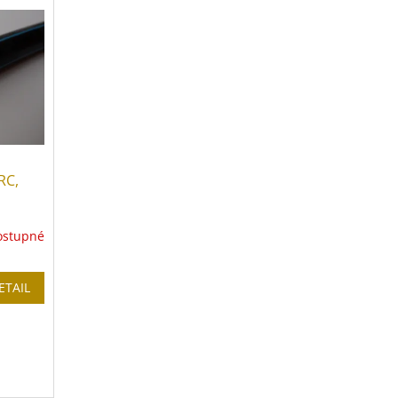
RC,
ostupné
ETAIL