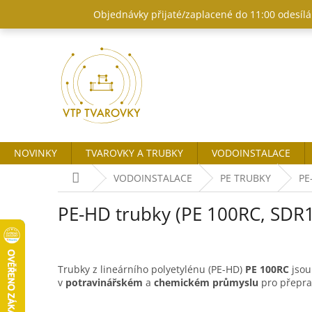
Přejít
Objednávky přijaté/zaplacené do 11:00 odesílám
na
obsah
NOVINKY
TVAROVKY A TRUBKY
VODOINSTALACE
Domů
VODOINSTALACE
PE TRUBKY
PE
PE-HD trubky (PE 100RC, SDR
Trubky z lineárního polyetylénu (PE-HD)
PE 100RC
jsou
v
potravinářském
a
chemickém průmyslu
pro přeprav