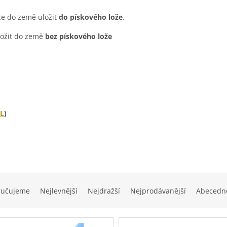
ce do země uložit
do pískového lože
.
uložit do země
bez pískového lože
L
)
ručujeme
Nejlevnější
Nejdražší
Nejprodávanější
Abecedn