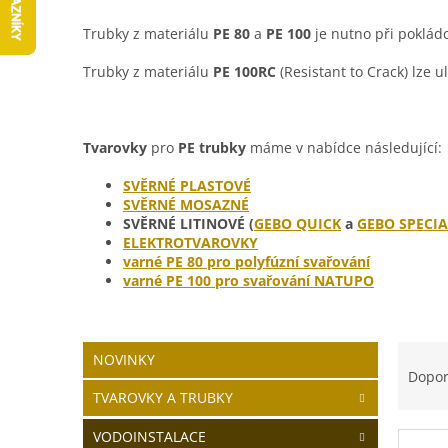
Trubky z materiálu
PE 80
a
PE 100
je nutno při poklád
Trubky z materiálu
PE 100RC
(Resistant to Crack) lze 
Tvarovky
pro
PE trubky
máme v nabídce následující:
SVĚRNÉ PLASTOVÉ
SVĚRNÉ MOSAZNÉ
SVĚRNÉ LITINOVÉ
(
GEBO QUICK
a
GEBO SPECIA
ELEKTROTVAROVKY
varné PE 80 pro polyfúzní svařování
varné PE 100 pro svařování NATUPO
P
Ř
Přeskočit
NOVINKY
o
kategorie
a
Dopo
s
z
TVAROVKY A TRUBKY
t
e
r
n
VODOINSTALACE