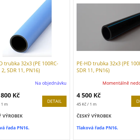
D trubka 32x3 (PE 100RC-
PE-HD trubka 32x3 (PE 100
 2, SDR 11, PN16)
SDR 11, PN16)
Na objednávku
Momentálně ned
 800 Kč
4 500 Kč
DETAIL
D
Měrná
/ 1 m
45 Kč / 1 m
cena:
Ý VÝROBEK
ČESKÝ VÝROBEK
vá řada PN16.
Tlaková řada PN16.
j po celých baleních.
Prodej po celých baleních.