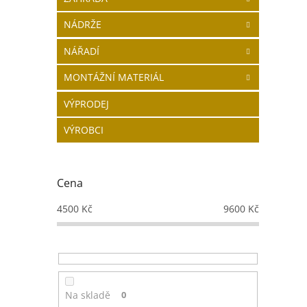
NÁDRŽE
NÁŘADÍ
MONTÁŽNÍ MATERIÁL
VÝPRODEJ
VÝROBCI
Cena
4500
Kč
9600
Kč
Na skladě
0