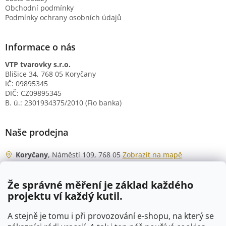
Obchodní podmínky
Podmínky ochrany osobních údajů
Informace o nás
VTP tvarovky s.r.o.
Blišice 34, 768 05 Koryčany
IČ: 09895345
DIČ: CZ09895345
B. ú.: 2301934375/2010 (Fio banka)
Naše prodejna
Koryčany
, Náměstí 109, 768 05
Zobrazit na mapě
Otevírací doba
Že správné měření je základ každého
Po - Čt
06:00 - 07:00
projektu ví každý kutil.
07:30 - 15:30
Pá
06:00 - 07:00
A stejně je tomu i při provozování e-shopu, na který se
07:30 - 15:00