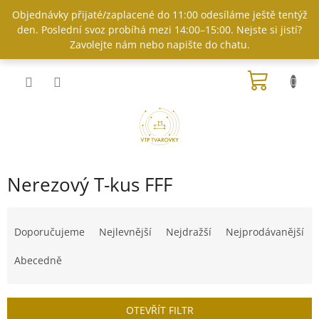
Přejít
Objednávky přijaté/zaplacené do 11:00 odesíláme ještě tentýž
na
den. Poslední svoz probíhá mezi 14:00–15:00. Nejste si jistí?
obsah
Zavolejte nám nebo napište do chatu.
NÁKUP
KOŠÍK
Nerezový T-kus FFF
Ř
a
Doporučujeme
Nejlevnější
Nejdražší
Nejprodávanější
z
e
Abecedně
n
í
p
OTEVŘÍT FILTR