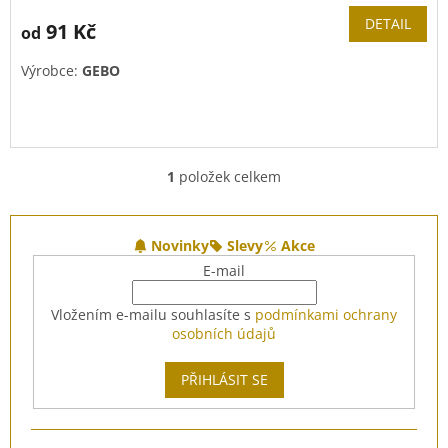
DETAIL
91 Kč
od
Výrobce:
GEBO
1
položek celkem
O
v
l
Z
á
á
Novinky
Slevy
Akce
d
p
E-mail
a
a
c
t
Vložením e-mailu souhlasíte s
podmínkami ochrany
í
í
osobních údajů
p
r
v
PŘIHLÁSIT SE
k
y
v