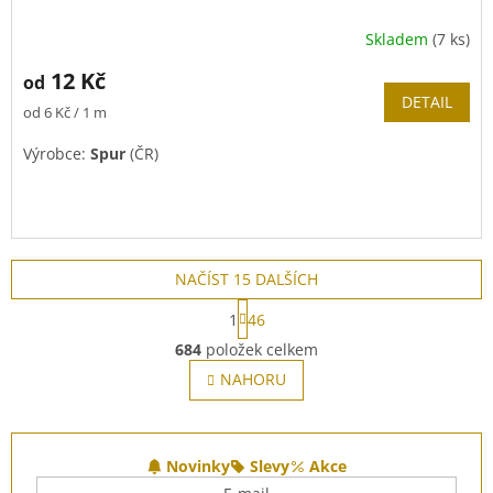
Skladem
(7 ks)
12 Kč
od
DETAIL
Měrná
od 6 Kč / 1 m
cena:
Výrobce:
Spur
(ČR)
NAČÍST 15 DALŠÍCH
S
1
46
t
O
r
684
položek celkem
v
á
l
NAHORU
n
á
k
o
d
v
Z
a
á
c
á
Novinky
Slevy
Akce
n
í
p