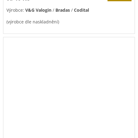
5,0
Výrobce:
V&G Valogin
/
Bradas
/
Codital
z
5
(výrobce dle naskladnění)
hvězdiček.
Utahování:
ručně