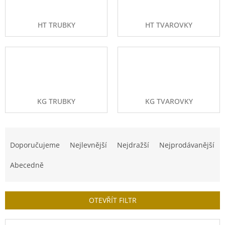
HT TRUBKY
HT TVAROVKY
KG TRUBKY
KG TVAROVKY
Ř
a
Doporučujeme
Nejlevnější
Nejdražší
Nejprodávanější
z
e
Abecedně
n
í
p
OTEVŘÍT FILTR
r
o
V