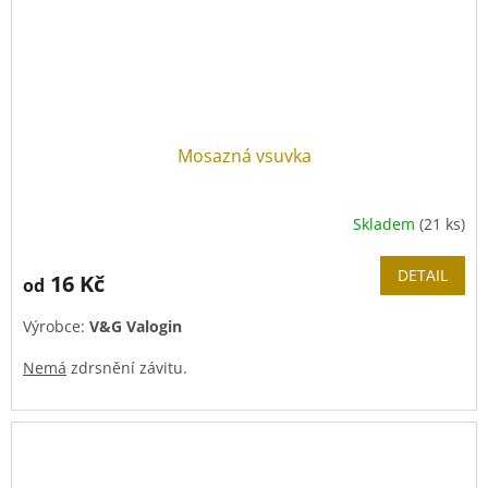
Mosazná vsuvka
Skladem
(21 ks)
DETAIL
16 Kč
od
Výrobce:
V&G Valogin
Nemá
zdrsnění závitu.