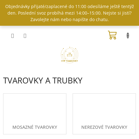
Přejít
Objednávky přijaté/zaplacené do 11:00 odesíláme ještě tentýž
na
den. Poslední svoz probíhá mezi 14:00–15:00. Nejste si jistí?
obsah
Zavolejte nám nebo napište do chatu.
NÁKUP
KOŠÍK
TVAROVKY A TRUBKY
MOSAZNÉ TVAROVKY
NEREZOVÉ TVAROVKY