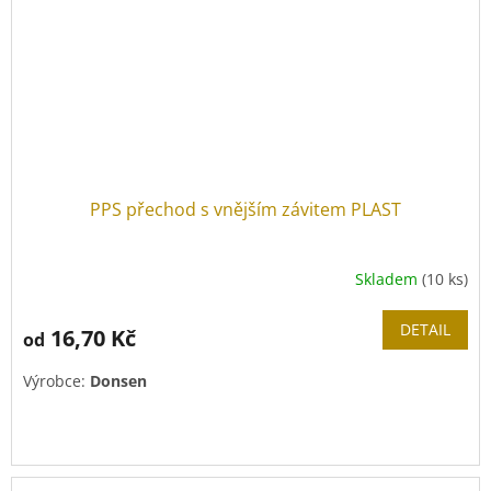
PPS přechod s vnějším závitem PLAST
Skladem
(10 ks)
Průměrné
hodnocení
produktu
DETAIL
16,70 Kč
od
je
5,0
Výrobce:
Donsen
z
5
hvězdiček.