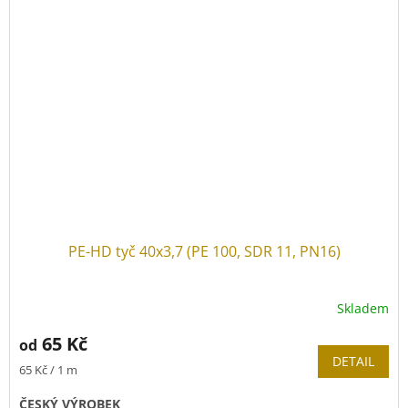
PE-HD tyč 40x3,7 (PE 100, SDR 11, PN16)
Skladem
65 Kč
od
DETAIL
Měrná
65 Kč / 1 m
cena:
ČESKÝ VÝROBEK