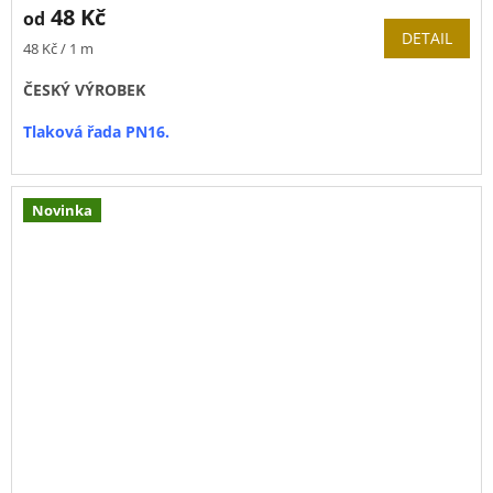
48 Kč
od
DETAIL
Měrná
48 Kč / 1 m
cena:
ČESKÝ VÝROBEK
Tlaková řada PN16.
Novinka