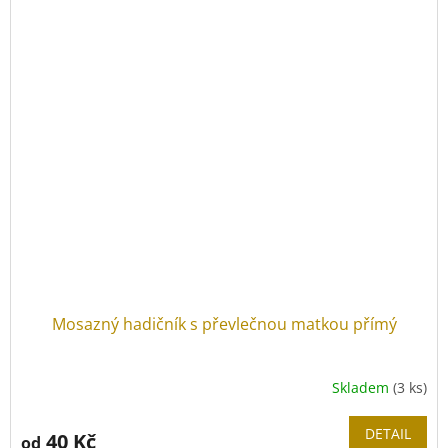
Mosazný hadičník s převlečnou matkou přímý
Skladem
(3 ks)
Průměrné
hodnocení
produktu
DETAIL
40 Kč
od
je