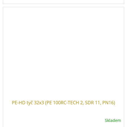
Cena za 1 úchytku
(na druhém obrázku je příklad zapojení
dvou a více úchytek).
PE-HD tyč 32x3 (PE 100RC-TECH 2, SDR 11, PN16)
Skladem