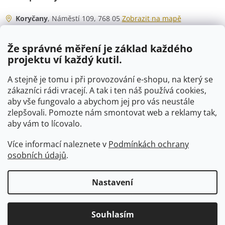
Koryčany
, Náměstí 109, 768 05
Zobrazit na mapě
Otevírací doba
Že správné měření je základ každého
Po - Čt
06:00 - 07:00
projektu ví každý kutil.
07:30 - 15:30
Pá
06:00 - 07:00
A stejně je tomu i při provozování e-shopu, na který se
07:30 - 15:00
zákazníci rádi vracejí. A tak i ten náš používá cookies,
aby vše fungovalo a abychom jej pro vás neustále
So
07:00 - 10:00
zlepšovali. Pomozte nám smontovat web a reklamy tak,
Ne
zavřeno
aby vám to lícovalo.
Více informací naleznete v
Podmínkách ochrany
osobních údajů
.
Vytvořil Shoptet
Nastavení
Copyright 2026
VTP-tvarovky.cz
. Všechna práva vyhrazena.
Souhlasím
Upravit nastavení cookies