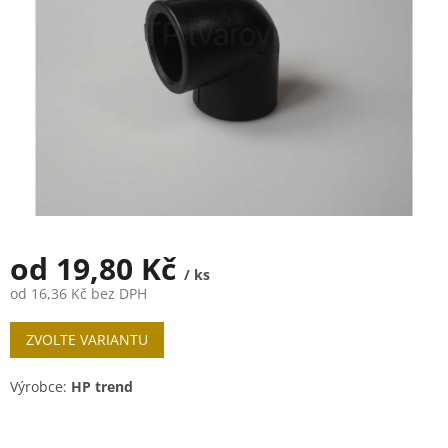
od
19,80 Kč
/ ks
od
16,36 Kč
bez DPH
Měrná
ZVOLTE VARIANTU
cena:
Výrobce:
HP trend