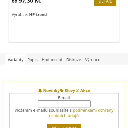
97,30 Kč
od
DETAIL
Výrobce:
HP trend
V
Varianty
Popis
Hodnocení
Diskuze
Výrobce
Z
á
Novinky
Slevy
Akce
p
E-mail
a
t
Vložením e-mailu souhlasíte s
podmínkami ochrany
í
osobních údajů