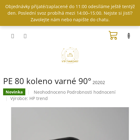
Přejít
Objednávky přijaté/zaplacené do 11:00 odesíláme ještě tentýž
na
den. Poslední svoz probíhá mezi 14:00–15:00. Nejste si jistí?
obsah
Zavolejte nám nebo napište do chatu.
NÁKUP
KOŠÍK
PE 80 koleno varné 90°
20202
Průměrné
Neohodnoceno
Podrobnosti hodnocení
Novinka
hodnocení
Výrobce:
HP trend
produktu
je
0,0
z
5
hvězdiček.