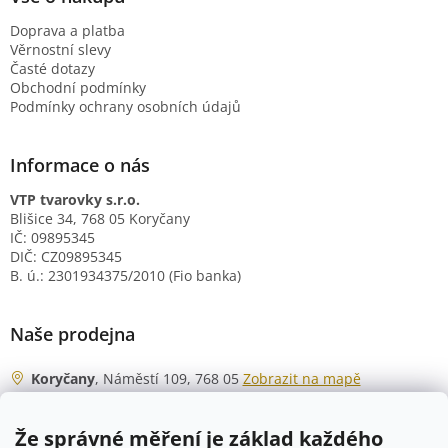
Doprava a platba
Věrnostní slevy
Časté dotazy
Obchodní podmínky
Podmínky ochrany osobních údajů
Informace o nás
VTP tvarovky s.r.o.
Blišice 34, 768 05 Koryčany
IČ: 09895345
DIČ: CZ09895345
B. ú.: 2301934375/2010 (Fio banka)
Naše prodejna
Koryčany
, Náměstí 109, 768 05
Zobrazit na mapě
Otevírací doba
Že správné měření je základ každého
Po - Čt
06:00 - 07:00