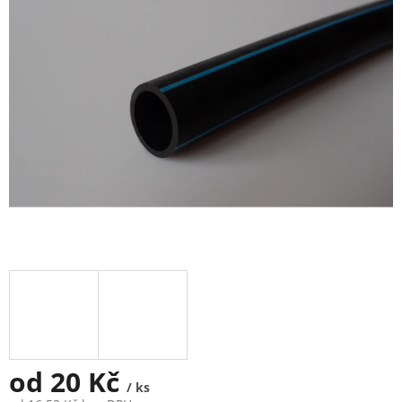
5
hvězdiček.
od
20 Kč
/ ks