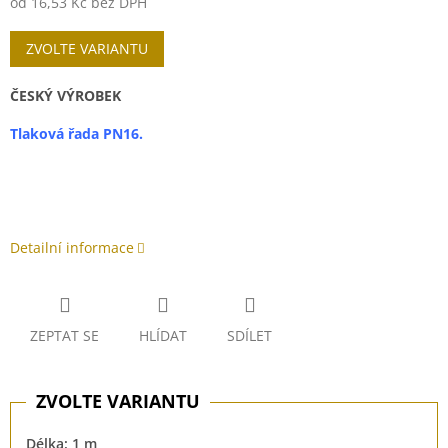
od
16,53 Kč
bez DPH
Měrná
ZVOLTE VARIANTU
cena:
ČESKÝ VÝROBEK
Tlaková řada PN16.
Detailní informace
ZEPTAT SE
HLÍDAT
SDÍLET
Délka: 1 m