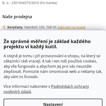
B. ú.: 2301934375/2010 (Fio banka)
Naše prodejna
Koryčany
, Náměstí 109, 768 05
Zobrazit na mapě
Otevírací doba
Že správné měření je základ každého
Po - Čt
06:00 - 07:00
projektu ví každý kutil.
07:30 - 15:30
Pá
06:00 - 07:00
A stejně je tomu i při provozování e-shopu, na který se
07:30 - 15:00
zákazníci rádi vracejí. A tak i ten náš používá cookies,
aby vše fungovalo a abychom jej pro vás neustále
So
07:00 - 10:00
zlepšovali. Pomozte nám smontovat web a reklamy tak,
Ne
zavřeno
aby vám to lícovalo.
Více informací naleznete v
Podmínkách ochrany
osobních údajů
.
Vytvořil Shoptet
Nastavení