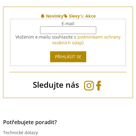
Z
á
Novinky
Slevy
Akce
p
E-mail
a
t
Vložením e-mailu souhlasíte s
podmínkami ochrany
í
osobních údajů
PŘIHLÁSIT SE
Sledujte nás
Potřebujete poradit?
Technické dotazy