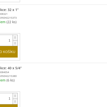
kce: 32 x 1”
808321
595042215373
adem
(22 ks)
O KOŠÍKU
kce: 40 x 5/4”
8084054
595042215380
adem
(6 ks)