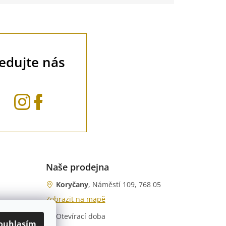
Celomosazný k
mosazný plov
ledujte nás
Naše prodejna
Koryčany
, Náměstí 109, 768 05
Zobrazit na mapě
Otevírací doba
nka)
ouhlasím