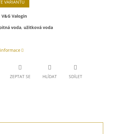
TE VARIANTU
:
V&G Valogin
pitná voda
,
užitková voda
 informace
ZEPTAT SE
HLÍDAT
SDÍLET