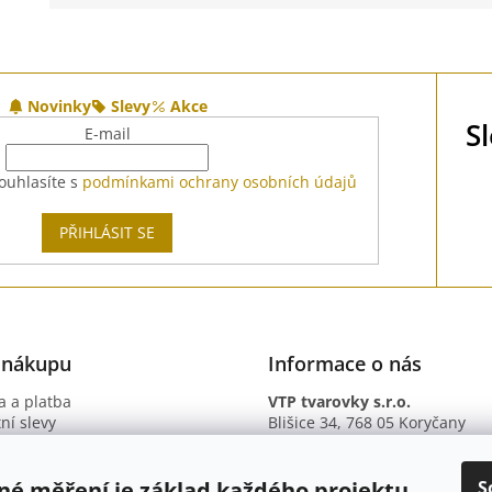
0 cm
.
Novinky
Slevy
Akce
S
E-mail
ouhlasíte s
podmínkami ochrany osobních údajů
PŘIHLÁSIT SE
 nákupu
Informace o nás
 a platba
VTP tvarovky s.r.o.
ní slevy
Blišice 34, 768 05 Koryčany
otazy
IČ: 09895345
ní podmínky
DIČ: CZ09895345
ky ochrany osobních údajů
B. ú.: 2301934375/2010 (Fio ba
S
né měření je základ každého projektu