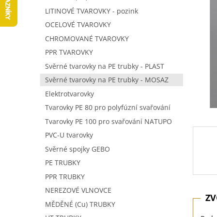
5
í
LITINOVÉ TVAROVKY - pozink
hvězdič
p
OCELOVÉ TVAROVKY
a
n
CHROMOVANÉ TVAROVKY
e
PPR TVAROVKY
l
Svěrné tvarovky na PE trubky - PLAST
Svěrné tvarovky na PE trubky - MOSAZ
Elektrotvarovky
Tvarovky PE 80 pro polyfúzní svařování
Tvarovky PE 100 pro svařování NATUPO
PVC-U tvarovky
Svěrné spojky GEBO
PE TRUBKY
PPR TRUBKY
NEREZOVÉ VLNOVCE
MĚDĚNÉ (Cu) TRUBKY