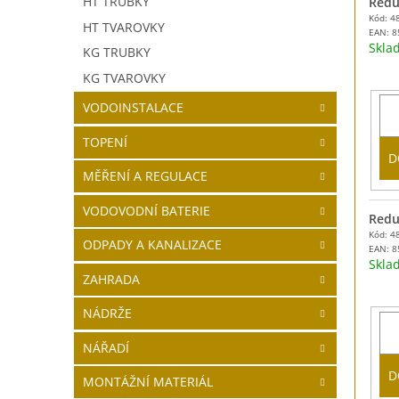
HT TRUBKY
Redu
Kód: 4
HT TVAROVKY
EAN:
8
Skl
KG TRUBKY
KG TVAROVKY
VODOINSTALACE
TOPENÍ
D
MĚŘENÍ A REGULACE
VODOVODNÍ BATERIE
Redu
Kód: 4
ODPADY A KANALIZACE
EAN:
8
Skl
ZAHRADA
NÁDRŽE
NÁŘADÍ
D
MONTÁŽNÍ MATERIÁL