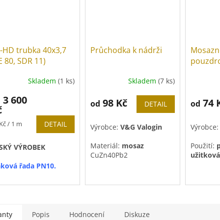
-HD trubka 40x3,7
Průchodka k nádrži
Mosazn
E 80, SDR 11)
pouzdr
Skladem
(1 ks)
Skladem
(7 ks)
3 600
d
98 Kč
74 
od
od
DETAIL
č
rná
Kč / 1 m
DETAIL
Výrobce:
V&G Valogin
Výrobce
a:
Materiál:
mosaz
Použití:
p
SKÝ VÝROBEK
CuZn40Pb2
užitková
plyn
aková řada PN10.
Těsnění:
NBR
odej pouze po celých
leních.
ůměr balení
100m
je
anty
Popis
Hodnocení
Diskuze