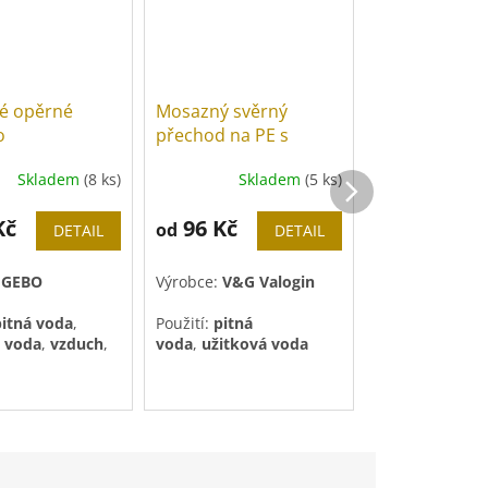
é opěrné
Mosazný svěrný
Mosazný sací
o
přechod na PE s
vnitřním závitem
Skladem
(8 ks)
Skladem
(5 ks)
Sk
Kč
96 Kč
135 Kč
od
od
DETAIL
DETAIL
:
GEBO
Výrobce:
V&G Valogin
Výrobce:
V&G V
itná voda
,
Použití:
pitná
 voda
,
vzduch
,
voda
,
užitková voda
Max teplota vo
70
°C
.
Tlak do
10 bar
MPa)
.