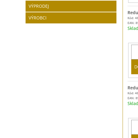
VÝPRODEJ
Redu
VÝROBCI
Kód: 4
EAN:
8
Skl
D
Redu
Kód: 4
EAN:
8
Skl