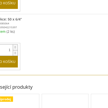
O KOŠÍKU
kce: 50 x 6/4”
8085064
595042215397
adem
(2 ks)
O KOŠÍKU
sející produkty
ýprodej