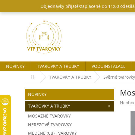
Přejít
Objednávky přijaté/zaplacené do 11:00 odesílám
na
obsah
NOVINKY
TVAROVKY A TRUBKY
VODOINSTALACE
Domů
TVAROVKY A TRUBKY
Svěrné tvarovk
P
Mos
o
Přeskočit
NOVINKY
kategorie
s
Průměr
Neoho
t
TVAROVKY A TRUBKY
hodnoc
r
produk
MOSAZNÉ TVAROVKY
a
je
NEREZOVÉ TVAROVKY
n
0,0
z
n
MĚDĚNÉ (Cu) TVAROVKY