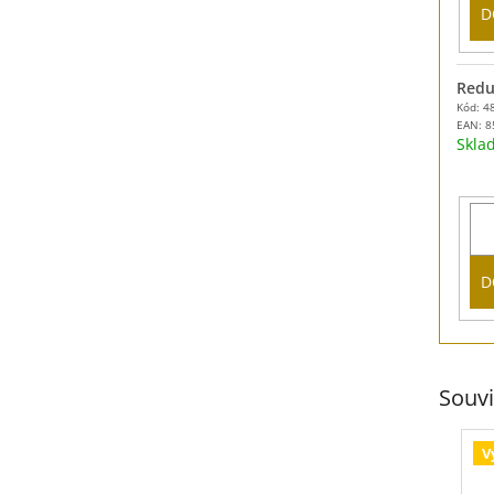
D
Redu
Kód: 4
EAN:
8
Skl
D
Souvi
V