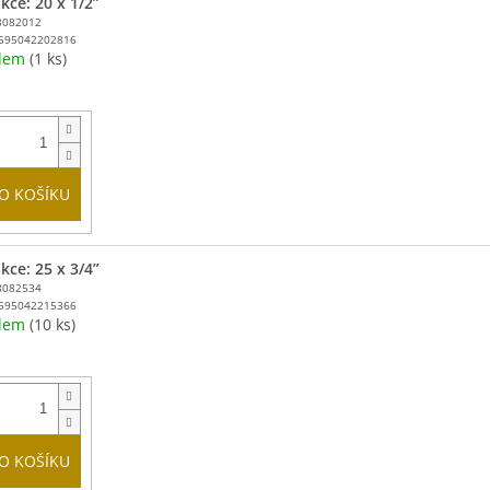
kce: 20 x 1/2”
8082012
595042202816
adem
(1 ks)
O KOŠÍKU
kce: 25 x 3/4”
8082534
595042215366
adem
(10 ks)
O KOŠÍKU