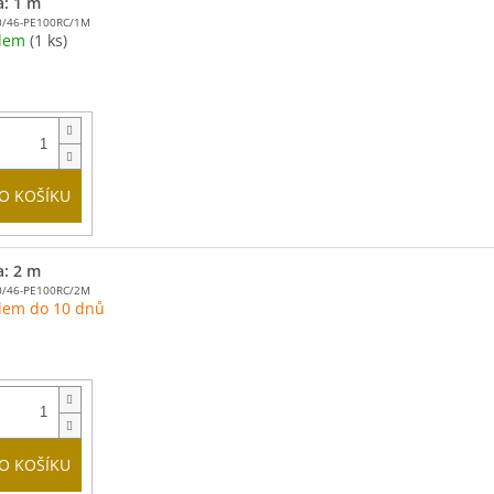
a: 1 m
0/46-PE100RC/1M
adem
(1 ks)
O KOŠÍKU
a: 2 m
0/46-PE100RC/2M
dem do 10 dnů
O KOŠÍKU