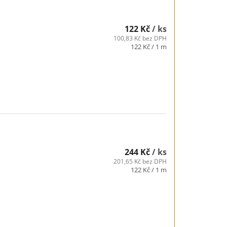
122 Kč
/ ks
100,83 Kč bez DPH
Měrná
122 Kč / 1 m
cena:
244 Kč
/ ks
201,65 Kč bez DPH
Měrná
122 Kč / 1 m
cena: