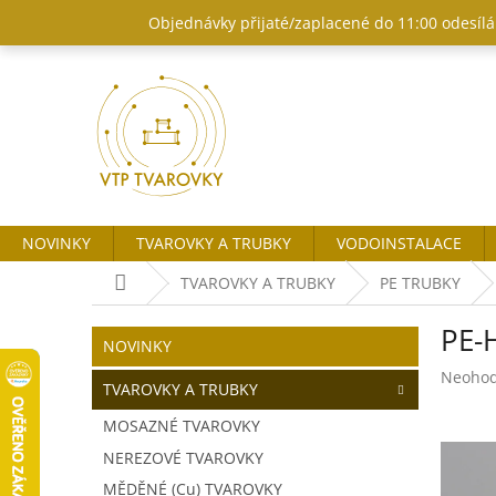
Přejít
Objednávky přijaté/zaplacené do 11:00 odesílám
na
obsah
NOVINKY
TVAROVKY A TRUBKY
VODOINSTALACE
Domů
TVAROVKY A TRUBKY
PE TRUBKY
P
PE-
o
Přeskočit
NOVINKY
kategorie
s
Průměr
Neoho
t
TVAROVKY A TRUBKY
hodnoc
r
produk
MOSAZNÉ TVAROVKY
a
je
NEREZOVÉ TVAROVKY
n
0,0
z
n
MĚDĚNÉ (Cu) TVAROVKY