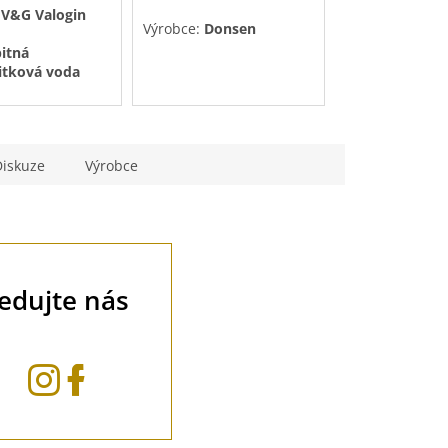
:
V&G Valogin
z
Výrobce:
Donsen
Výrobce:
Dons
5
itná
k.
hvězdiček.
itková voda
Diskuze
Výrobce
ledujte nás