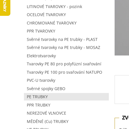
5
í
LITINOVÉ TVAROVKY - pozink
hvězdič
p
OCELOVÉ TVAROVKY
a
n
CHROMOVANÉ TVAROVKY
e
PPR TVAROVKY
l
Svěrné tvarovky na PE trubky - PLAST
Svěrné tvarovky na PE trubky - MOSAZ
Elektrotvarovky
Tvarovky PE 80 pro polyfúzní svařování
Tvarovky PE 100 pro svařování NATUPO
PVC-U tvarovky
Svěrné spojky GEBO
PE TRUBKY
PPR TRUBKY
NEREZOVÉ VLNOVCE
MĚDĚNÉ (Cu) TRUBKY