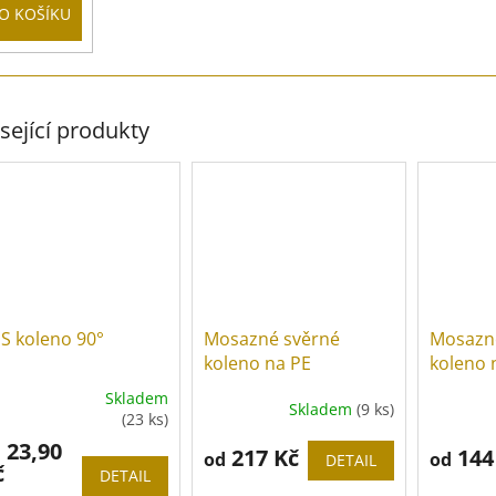
O KOŠÍKU
sející produkty
S koleno 90°
Mosazné svěrné
Mosazn
koleno na PE
koleno 
závitem
Skladem
Skladem
(9 ks)
ůměrné
Průměrn
(23 ks)
dnocení
hodnoce
23,90
d
oduktu
217 Kč
produkt
144
od
od
DETAIL
č
je
DETAIL
4,0