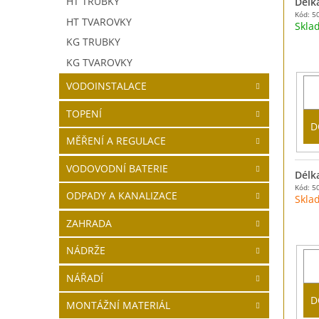
HT TRUBKY
Délk
Kód: 5
HT TVAROVKY
Skl
KG TRUBKY
KG TVAROVKY
VODOINSTALACE
TOPENÍ
D
MĚŘENÍ A REGULACE
VODOVODNÍ BATERIE
Délk
Kód: 5
ODPADY A KANALIZACE
Skla
ZAHRADA
NÁDRŽE
NÁŘADÍ
D
MONTÁŽNÍ MATERIÁL