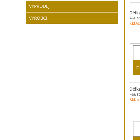
VÝPRODEJ
Délk
VÝROBCI
Kód: 5
Skla
D
Délk
Kód: 5
Skla