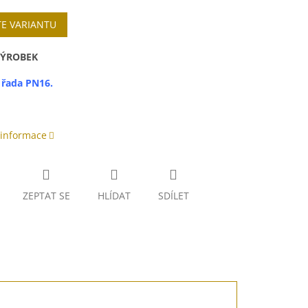
TE VARIANTU
VÝROBEK
 řada PN16.
 informace
ZEPTAT SE
HLÍDAT
SDÍLET