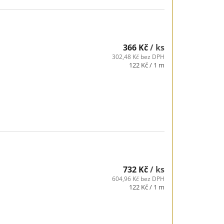
366 Kč
/ ks
302,48 Kč bez DPH
Měrná
122 Kč / 1 m
cena:
732 Kč
/ ks
604,96 Kč bez DPH
Měrná
122 Kč / 1 m
cena: