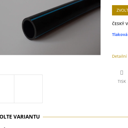
cena:
ek.
ZVOL
ČESKÝ 
Tlaková
Detailní
TISK