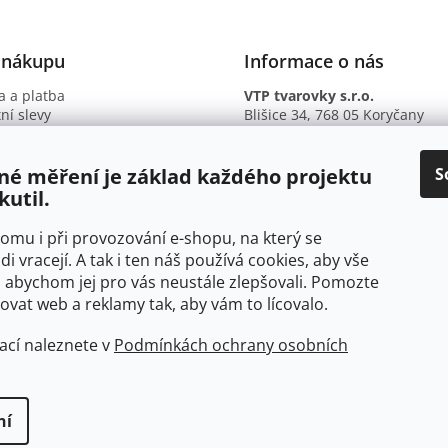
 nákupu
Informace o nás
 a platba
VTP tvarovky s.r.o.
ní slevy
Blišice 34, 768 05 Koryčany
otazy
IČ: 09895345
ní podmínky
DIČ: CZ09895345
ky ochrany osobních údajů
B. ú.: 2301934375/2010 (Fio ba
S
né měření je základ každého projektu
kutil.
 tomu i při provozování e-shopu, na který se
di vracejí. A tak i ten náš používá cookies, aby vše
 abychom jej pro vás neustále zlepšovali. Pomozte
at web a reklamy tak, aby vám to lícovalo.
ací naleznete v
Podmínkách ochrany osobních
ní
yhrazena.
Upravit nastavení cookies