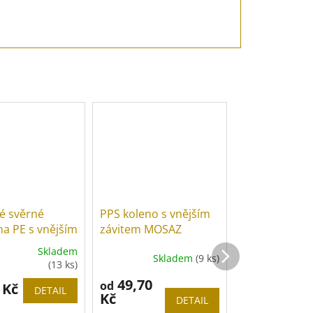
é svěrné
PPS koleno s vnějším
PPS uzavírac
na PE s vnějším
závitem MOSAZ
Skladem
Skladem
(9 ks)
é
Průměrné
(13 ks)
ní
hodnocení
49,70
57,40
od
od
u
 Kč
produktu
DETAIL
Kč
Kč
je
DETAIL
5,0