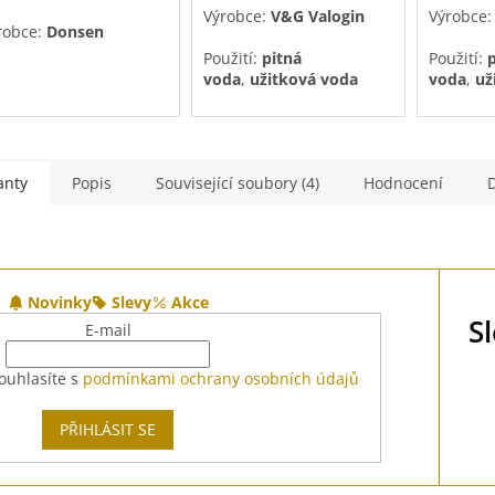
Výrobce:
V&G Valogin
Výrobce
z
robce:
Donsen
5
Použití:
pitná
Použití:
p
ězdiček.
hvězdiče
voda
,
užitková voda
voda
,
už
anty
Popis
Související soubory (4)
Hodnocení
Novinky
Slevy
Akce
S
E-mail
ouhlasíte s
podmínkami ochrany osobních údajů
PŘIHLÁSIT SE