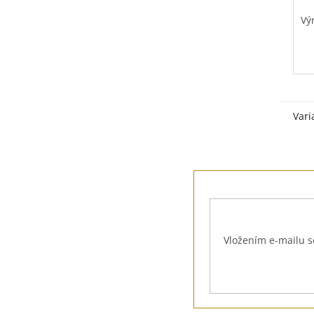
z
Vý
5
hv
Vari
Z
á
p
a
t
Vložením e-mailu s
í