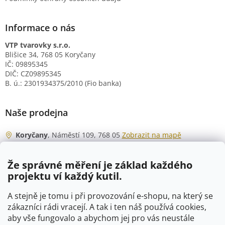
Informace o nás
VTP tvarovky s.r.o.
Blišice 34, 768 05 Koryčany
IČ: 09895345
DIČ: CZ09895345
B. ú.: 2301934375/2010 (Fio banka)
Naše prodejna
Koryčany
, Náměstí 109, 768 05
Zobrazit na mapě
Otevírací doba
Že správné měření je základ každého
Po - Čt
06:00 - 07:00
projektu ví každý kutil.
07:30 - 15:30
Pá
06:00 - 07:00
A stejně je tomu i při provozování e-shopu, na který se
07:30 - 15:00
zákazníci rádi vracejí. A tak i ten náš používá cookies,
aby vše fungovalo a abychom jej pro vás neustále
So
07:00 - 10:00