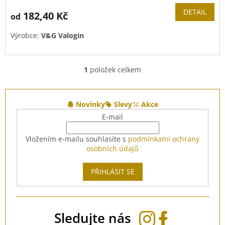
DETAIL
182,40 Kč
od
Výrobce:
V&G Valogin
1
položek celkem
O
v
l
Z
á
á
Novinky
Slevy
Akce
d
p
E-mail
a
a
c
t
Vložením e-mailu souhlasíte s
podmínkami ochrany
í
í
osobních údajů
p
r
v
PŘIHLÁSIT SE
k
y
v
ý
Sledujte nás
p