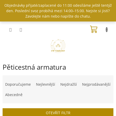
Přejít
Objednávky přijaté/zaplacené do 11:00 odesíláme ještě tentýž
na
den. Poslední svoz probíhá mezi 14:00–15:00. Nejste si jistí?
obsah
Zavolejte nám nebo napište do chatu.
NÁKUP
KOŠÍK
Pěticestná armatura
Ř
a
Doporučujeme
Nejlevnější
Nejdražší
Nejprodávanější
z
e
Abecedně
n
í
p
OTEVŘÍT FILTR