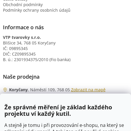
Obchodní podmínky
Podmínky ochrany osobních údajů
Informace o nás
VTP tvarovky s.r.o.
Blišice 34, 768 05 Koryčany
IČ: 09895345
DIČ: CZ09895345
B. ú.: 2301934375/2010 (Fio banka)
Naše prodejna
Koryčany
, Náměstí 109, 768 05
Zobrazit na mapě
Otevírací doba
Že správné měření je základ každého
Po - Čt
06:00 - 07:00
projektu ví každý kutil.
07:30 - 15:30
Pá
06:00 - 07:00
A stejně je tomu i při provozování e-shopu, na který se
07:30 - 15:00