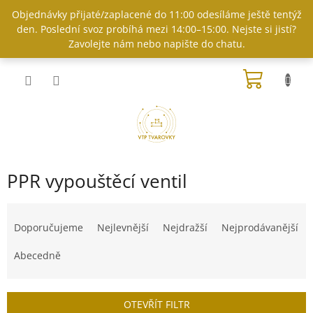
Přejít
Objednávky přijaté/zaplacené do 11:00 odesíláme ještě tentýž
na
den. Poslední svoz probíhá mezi 14:00–15:00. Nejste si jistí?
obsah
Zavolejte nám nebo napište do chatu.
NÁKUP
KOŠÍK
PPR vypouštěcí ventil
Ř
a
Doporučujeme
Nejlevnější
Nejdražší
Nejprodávanější
z
e
Abecedně
n
í
p
OTEVŘÍT FILTR