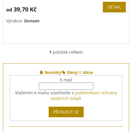
DETAIL
39,70 Kč
od
Výrobce:
Donsen
1
položek celkem
O
v
l
Z
á
á
Novinky
Slevy
Akce
d
p
E-mail
a
a
c
t
Vložením e-mailu souhlasíte s
podmínkami ochrany
í
í
osobních údajů
p
r
v
PŘIHLÁSIT SE
k
y
v