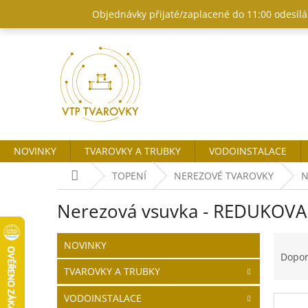
Přejít
Objednávky přijaté/zaplacené do 11:00 odesílám
na
obsah
NOVINKY
TVAROVKY A TRUBKY
VODOINSTALACE
Domů
TOPENÍ
NEREZOVÉ TVAROVKY
N
Nerezová vsuvka - REDUKOV
P
Ř
Přeskočit
NOVINKY
o
kategorie
a
Dopo
s
z
TVAROVKY A TRUBKY
t
e
r
n
VODOINSTALACE