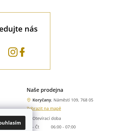
ledujte nás
Naše prodejna
Koryčany
, Náměstí 109, 768 05
Zobrazit na mapě
Otevírací doba
nka)
ouhlasím
Po - Čt
06:00 - 07:00