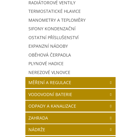
RADIÁTOROVÉ VENTILY
TERMOSTATICKÉ HLAVICE
MANOMETRY A TEPLOMĚRY
SIFONY KONDENZAČNÍ
OSTATNÍ PŘÍSLUŠENSTVÍ
EXPANZNÍ NÁDOBY
OBĚHOVÁ ČERPADLA
PLYNOVÉ HADICE
NEREZOVÉ VLNOVCE
MĚŘENÍ A REGULACE
VODOVODNÍ BATERIE
ODPADY A KANALIZACE
ZAHRADA
NÁDRŽE