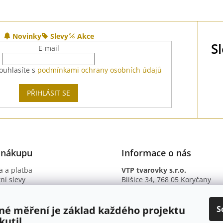
Novinky
Slevy
Akce
S
E-mail
ouhlasíte s
podmínkami ochrany osobních údajů
PŘIHLÁSIT SE
 nákupu
Informace o nás
 a platba
VTP tvarovky s.r.o.
ní slevy
Blišice 34, 768 05 Koryčany
otazy
IČ: 09895345
ní podmínky
DIČ: CZ09895345
ky ochrany osobních údajů
B. ú.: 2301934375/2010 (Fio ba
S
né měření je základ každého projektu
kutil.