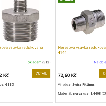
zová vsuvka redukovaná
Nerezová vsuvka redukova
4144
Skladem
(5 ks)
Na obj
DETAIL
D
2 Kč
72,60 Kč
ce:
GEBO
Výrobce:
Swiss Fittings
Materiál:
nerez
ocel
1.4408
(C