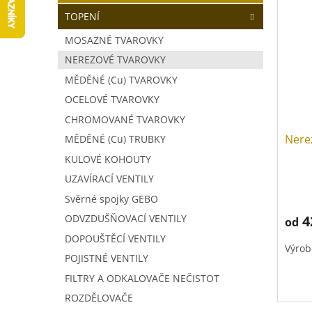
V
a
í
TOPENÍ
ý
n
p
p
n
r
MOSAZNÉ TVAROVKY
i
í
o
NEREZOVÉ TVAROVKY
s
p
d
p
MĚDĚNÉ (Cu) TVAROVKY
a
u
r
n
k
OCELOVÉ TVAROVKY
o
e
t
CHROMOVANÉ TVAROVKY
d
l
ů
Nere
MĚDĚNÉ (Cu) TRUBKY
u
k
KULOVÉ KOHOUTY
t
UZAVÍRACÍ VENTILY
ů
Svěrné spojky GEBO
4
ODVZDUŠŇOVACÍ VENTILY
od
DOPOUŠTĚCÍ VENTILY
Výrob
POJISTNÉ VENTILY
FILTRY A ODKALOVAČE NEČISTOT
ROZDĚLOVAČE