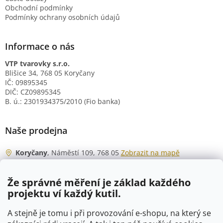
Obchodní podmínky
Podmínky ochrany osobních údajů
Informace o nás
VTP tvarovky s.r.o.
Blišice 34, 768 05 Koryčany
IČ: 09895345
DIČ: CZ09895345
B. ú.: 2301934375/2010 (Fio banka)
Naše prodejna
Koryčany
, Náměstí 109, 768 05
Zobrazit na mapě
Otevírací doba
Že správné měření je základ každého
Po - Čt
06:00 - 07:00
projektu ví každý kutil.
07:30 - 15:30
Pá
06:00 - 07:00
A stejně je tomu i při provozování e-shopu, na který se
07:30 - 15:00