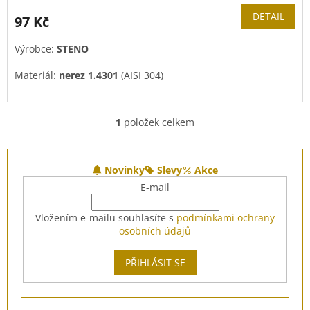
DETAIL
97 Kč
Výrobce:
STENO
Materiál:
nerez
1.4301
(
AISI
304)
1
položek celkem
O
v
l
Z
á
á
Novinky
Slevy
Akce
d
p
E-mail
a
a
c
t
Vložením e-mailu souhlasíte s
podmínkami ochrany
í
í
osobních údajů
p
r
v
PŘIHLÁSIT SE
k
y
v