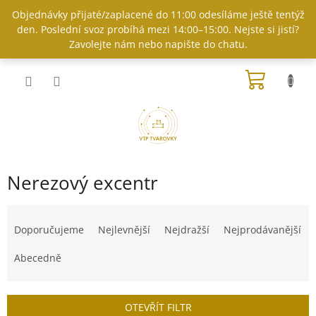
Přejít
Objednávky přijaté/zaplacené do 11:00 odesíláme ještě tentýž
na
den. Poslední svoz probíhá mezi 14:00–15:00. Nejste si jistí?
obsah
Zavolejte nám nebo napište do chatu.
NÁKUP
KOŠÍK
Nerezový excentr
Ř
a
Doporučujeme
Nejlevnější
Nejdražší
Nejprodávanější
z
e
Abecedně
n
í
p
OTEVŘÍT FILTR