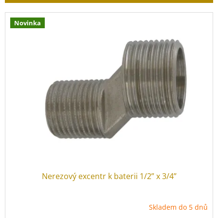
r
o
V
d
Novinka
ý
u
p
k
i
t
s
ů
p
r
o
d
u
k
t
ů
Nerezový excentr k baterii 1/2” x 3/4”
Skladem do 5 dnů