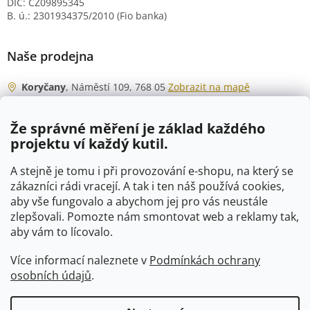
DIČ: CZ09895345
B. ú.: 2301934375/2010 (Fio banka)
Naše prodejna
Koryčany
, Náměstí 109, 768 05
Zobrazit na mapě
Otevírací doba
Že správné měření je základ každého
Po - Čt
06:00 - 07:00
projektu ví každý kutil.
07:30 - 15:30
Pá
06:00 - 07:00
A stejně je tomu i při provozování e-shopu, na který se
07:30 - 15:00
zákazníci rádi vracejí. A tak i ten náš používá cookies,
aby vše fungovalo a abychom jej pro vás neustále
So
07:00 - 10:00
zlepšovali. Pomozte nám smontovat web a reklamy tak,
Ne
zavřeno
aby vám to lícovalo.
Více informací naleznete v
Podmínkách ochrany
osobních údajů
.
Vytvořil Shoptet