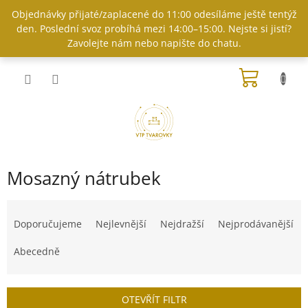
Přejít
Objednávky přijaté/zaplacené do 11:00 odesíláme ještě tentýž
na
den. Poslední svoz probíhá mezi 14:00–15:00. Nejste si jistí?
obsah
Zavolejte nám nebo napište do chatu.
NÁKUP
KOŠÍK
Mosazný nátrubek
Ř
a
Doporučujeme
Nejlevnější
Nejdražší
Nejprodávanější
z
e
Abecedně
n
í
p
OTEVŘÍT FILTR