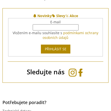
O
v
l
Z
á
á
Novinky
Slevy
Akce
d
p
E-mail
a
a
c
t
Vložením e-mailu souhlasíte s
podmínkami ochrany
í
í
osobních údajů
p
r
v
PŘIHLÁSIT SE
k
y
v
ý
Sledujte nás
p
i
s
u
Potřebujete poradit?
Technické dotazy