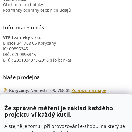
Obchodní podmínky
Podmínky ochrany osobních údajů
Informace o nás
VTP tvarovky s.r.o.
Blišice 34, 768 05 Koryčany
IČ: 09895345
DIČ: CZ09895345
B. ú.: 2301934375/2010 (Fio banka)
Naše prodejna
Koryčany
, Náměstí 109, 768 05
Zobrazit na mapě
Otevírací doba
Že správné měření je základ každého
Po - Čt
06:00 - 07:00
projektu ví každý kutil.
07:30 - 15:30
Pá
06:00 - 07:00
A stejně je tomu i při provozování e-shopu, na který se
07:30 - 15:00