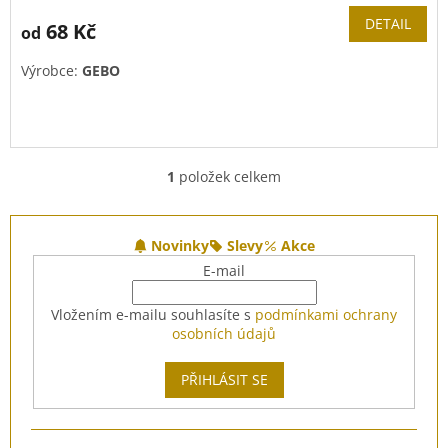
produktu
DETAIL
68 Kč
od
je
5,0
Výrobce:
GEBO
z
5
hvězdiček.
1
položek celkem
O
v
l
Z
á
á
Novinky
Slevy
Akce
d
p
E-mail
a
a
c
t
Vložením e-mailu souhlasíte s
podmínkami ochrany
í
í
osobních údajů
p
r
v
PŘIHLÁSIT SE
k
y
v