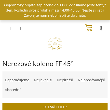
Přejít
Objednávky přijaté/zaplacené do 11:00 odesíláme ještě tentýž
na
den. Poslední svoz probíhá mezi 14:00–15:00. Nejste si jistí?
obsah
Zavolejte nám nebo napište do chatu.
NÁKUP
KOŠÍK
Nerezové koleno FF 45°
Ř
a
Doporučujeme
Nejlevnější
Nejdražší
Nejprodávanější
z
e
Abecedně
n
í
p
OTEVŘÍT FILTR