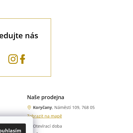
ledujte nás
Naše prodejna
Koryčany
, Náměstí 109, 768 05
Zobrazit na mapě
Otevírací doba
nka)
ouhlasím