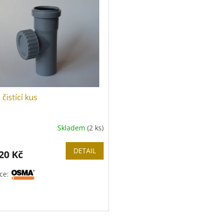
čistící kus
Skladem
(2 ks)
DETAIL
20 Kč
ce: