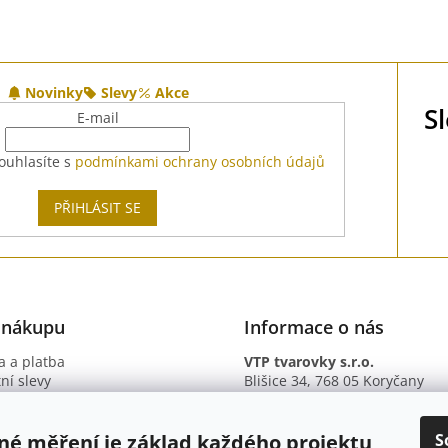
Novinky
Slevy
Akce
S
E-mail
ouhlasíte s
podmínkami ochrany osobních údajů
PŘIHLÁSIT SE
 nákupu
Informace o nás
 a platba
VTP tvarovky s.r.o.
ní slevy
Blišice 34, 768 05 Koryčany
otazy
IČ: 09895345
ní podmínky
DIČ: CZ09895345
ky ochrany osobních údajů
B. ú.: 2301934375/2010 (Fio ba
S
né měření je základ každého projektu