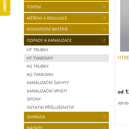
V
a
í
TOPENÍ
ý
n
p
p
n
r
MĚŘENÍ A REGULACE
i
í
o
s
p
d
VODOVODNÍ BATERIE
p
a
u
r
n
k
ODPADY A KANALIZACE
o
e
t
HT TRUBKY
d
l
ů
HTRE 
u
HT TVAROVKY
k
KG TRUBKY
t
KG TVAROVKY
ů
KANALIZAČNÍ ŠACHTY
1
KANALIZAČNÍ VPUSTI
od
SIFONY
Výrob
OSTATNÍ PŘÍŠLUŠENSTVÍ
ZAHRADA
NÁDRŽE