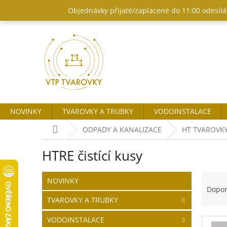
Přejít
Objednávky přijaté/zaplacené do 11:00 odesílám
na
obsah
NOVINKY
TVAROVKY A TRUBKY
VODOINSTALACE
Domů
ODPADY A KANALIZACE
HT TVAROVK
HTRE čistící kusy
P
Ř
Přeskočit
NOVINKY
o
kategorie
a
Dopo
s
z
TVAROVKY A TRUBKY
t
e
r
n
VODOINSTALACE