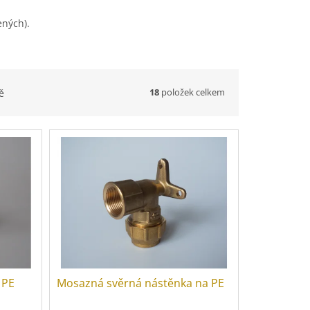
ených).
18
položek celkem
ě
 PE
Mosazná svěrná nástěnka na PE