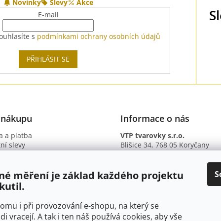
Novinky
Slevy
Akce
c
á
S
í
E-mail
n
p
í
r
ouhlasíte s
podmínkami ochrany osobních údajů
v
k
PŘIHLÁSIT SE
y
v
ý
p
i
s
 nákupu
Informace o nás
u
 a platba
VTP tvarovky s.r.o.
ní slevy
Blišice 34, 768 05 Koryčany
otazy
IČ: 09895345
ní podmínky
DIČ: CZ09895345
ky ochrany osobních údajů
B. ú.: 2301934375/2010 (Fio ba
S
né měření je základ každého projektu
kutil.
 tomu i při provozování e-shopu, na který se
di vracejí. A tak i ten náš používá cookies, aby vše