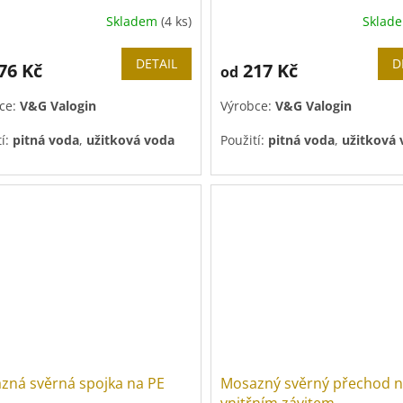
Skladem
(4 ks)
Sklad
DETAIL
D
76 Kč
217 Kč
od
ce:
V&G Valogin
Výrobce:
V&G Valogin
tí:
pitná voda
,
užitková voda
Použití:
pitná voda
,
užitková
zná svěrná spojka na PE
Mosazný svěrný přechod n