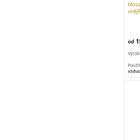
Mosaz
vněj
1
od
Výrob
Použi
vzdu