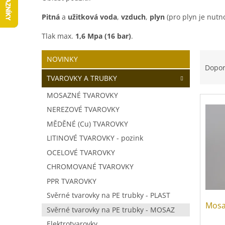
Pitná
a
užitková voda
,
vzduch
,
plyn
(pro plyn je nutn
Tlak max.
1,6 Mpa (16 bar)
.
P
Ř
Přeskočit
NOVINKY
o
kategorie
a
Dopo
s
z
TVAROVKY A TRUBKY
t
e
MOSAZNÉ TVAROVKY
V
r
n
ý
a
í
NEREZOVÉ TVAROVKY
p
n
p
MĚDĚNÉ (Cu) TVAROVKY
i
n
r
LITINOVÉ TVAROVKY - pozink
s
í
o
p
p
OCELOVÉ TVAROVKY
d
r
a
u
CHROMOVANÉ TVAROVKY
o
n
k
PPR TVAROVKY
d
e
t
Svěrné tvarovky na PE trubky - PLAST
u
l
ů
Mosa
k
Svěrné tvarovky na PE trubky - MOSAZ
t
Elektrotvarovky