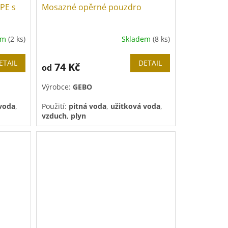
 PE s
Mosazné opěrné pouzdro
em
(2 ks)
Skladem
(8 ks)
ETAIL
DETAIL
74 Kč
od
Výrobce:
GEBO
 voda
,
Použití:
pitná voda
,
užitková voda
,
vzduch
,
plyn