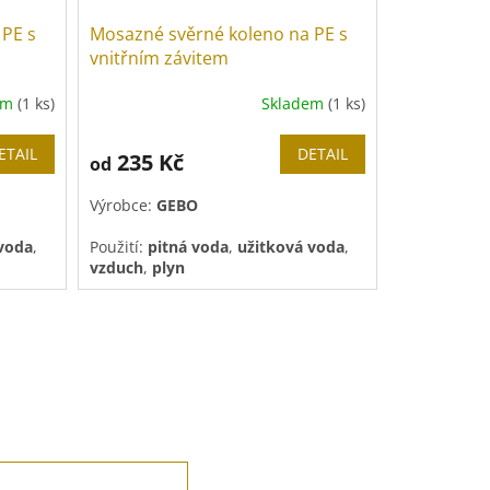
 PE s
Mosazné svěrné koleno na PE s
vnitřním závitem
em
(1 ks)
Skladem
(1 ks)
ETAIL
DETAIL
235 Kč
od
Výrobce:
GEBO
 voda
,
Použití:
pitná voda
,
užitková voda
,
vzduch
,
plyn