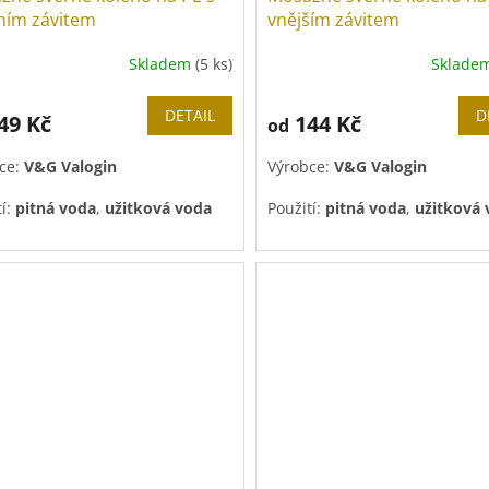
řním závitem
vnějším závitem
Skladem
(5 ks)
Sklade
ěrné
Průměrné
cení
hodnocení
ktu
produktu
DETAIL
D
49 Kč
144 Kč
od
je
4,0
ce:
V&G Valogin
Výrobce:
V&G Valogin
z
5
tí:
pitná voda
,
užitková voda
Použití:
pitná voda
,
užitková
iček.
hvězdiček.