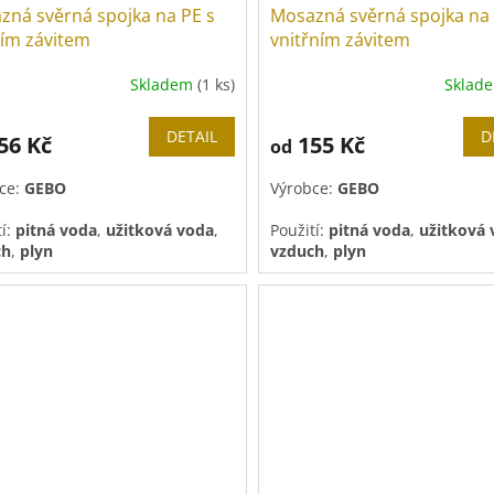
ná svěrná spojka na PE s
Mosazná svěrná spojka na
ším závitem
vnitřním závitem
Skladem
(1 ks)
Sklad
DETAIL
D
56 Kč
155 Kč
od
ce:
GEBO
Výrobce:
GEBO
tí:
pitná voda
,
užitková voda
,
Použití:
pitná voda
,
užitková
ch
,
plyn
vzduch
,
plyn