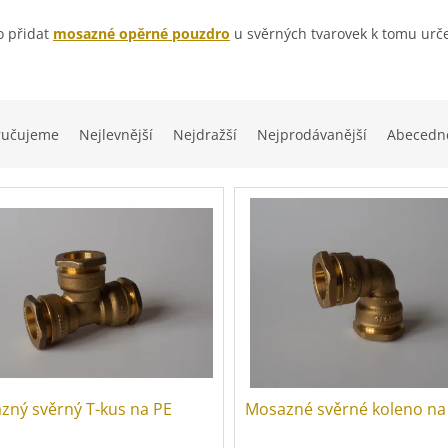
o přidat
mosazné opěrné pouzdro
u svěrných tvarovek k tomu urč
ručujeme
Nejlevnější
Nejdražší
Nejprodávanější
Abecedn
zný svěrný T-kus na PE
Mosazné svěrné koleno na