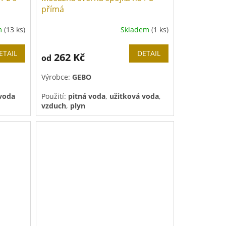
přímá
m
(13 ks)
Skladem
(1 ks)
ETAIL
DETAIL
262 Kč
od
Výrobce:
GEBO
 voda
Použití:
pitná voda
,
užitková voda
,
vzduch
,
plyn