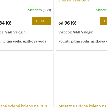
vnitřním závitem
Skladem
(8 ks)
Sklad
DETAIL
D
84 Kč
96 Kč
od
ce:
V&G Valogin
Výrobce:
V&G Valogin
tí:
pitná voda
,
užitková voda
Použití:
pitná voda
,
užitková
zné svěrné koleno na PE s
Mosazné svěrné koleno na