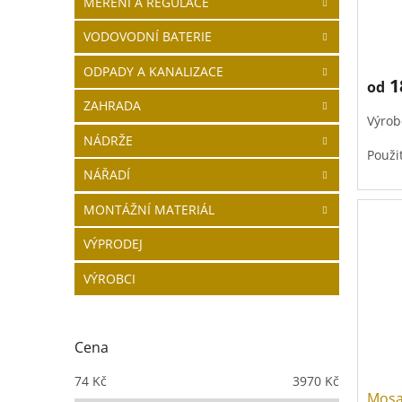
MĚŘENÍ A REGULACE
VODOVODNÍ BATERIE
ODPADY A KANALIZACE
1
od
ZAHRADA
Výrob
NÁDRŽE
Použi
NÁŘADÍ
MONTÁŽNÍ MATERIÁL
VÝPRODEJ
VÝROBCI
Cena
74
Kč
3970
Kč
Mosa