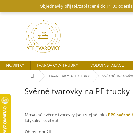
Přejít
Objednávky přijaté/zaplacené do 11:00 odesílám
na
obsah
NOVINKY
TVAROVKY A TRUBKY
VODOINSTALACE
Domů
TVAROVKY A TRUBKY
Svěrné tvarovk
Svěrné tvarovky na PE trubky
Mosazné svěrné tvarovky jsou stejně jako
PPS svěrné 
kdykoliv rozebrat.
Oblast použití: