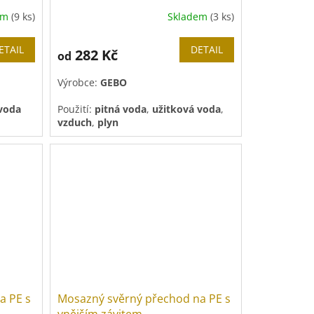
em
(9 ks)
Skladem
(3 ks)
ETAIL
DETAIL
282 Kč
od
Výrobce:
GEBO
 voda
Použití:
pitná voda
,
užitková voda
,
vzduch
,
plyn
a PE s
Mosazný svěrný přechod na PE s