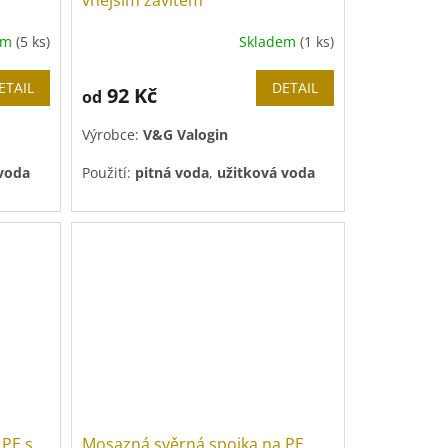
vnějším závitem
em
(5 ks)
Skladem
(1 ks)
ETAIL
DETAIL
92 Kč
od
Výrobce:
V&G Valogin
 voda
Použití:
pitná voda
,
užitková voda
 PE s
Mosazná svěrná spojka na PE