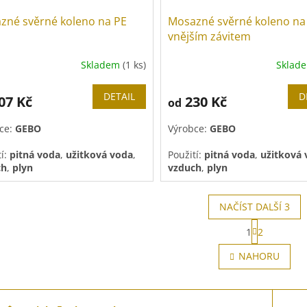
zné svěrné koleno na PE
Mosazné svěrné koleno na
vnějším závitem
Skladem
(1 ks)
Sklad
DETAIL
D
07 Kč
230 Kč
od
ce:
GEBO
Výrobce:
GEBO
tí:
pitná voda
,
užitková voda
,
Použití:
pitná voda
,
užitková
ch
,
plyn
vzduch
,
plyn
NAČÍST DALŠÍ 3
S
1
2
t
O
r
v
NAHORU
á
l
n
á
k
d
o
a
v