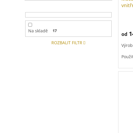
vnit
Prům
hodno
produ
Na skladě
17
1
od
je
4,0
ROZBALIT FILTR
Výrob
z
5
Použi
hvězd