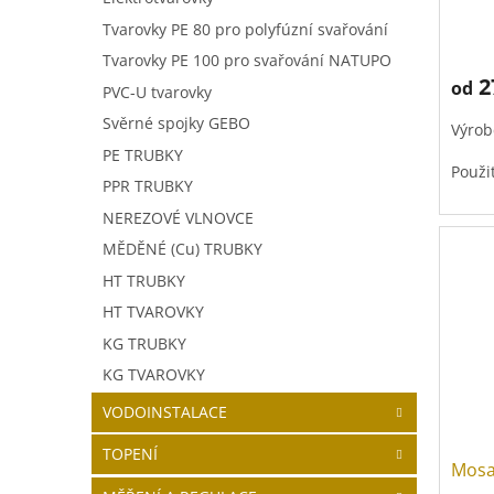
ů
Tvarovky PE 80 pro polyfúzní svařování
Tvarovky PE 100 pro svařování NATUPO
2
od
PVC-U tvarovky
Svěrné spojky GEBO
Výrob
PE TRUBKY
Použi
PPR TRUBKY
NEREZOVÉ VLNOVCE
MĚDĚNÉ (Cu) TRUBKY
HT TRUBKY
HT TVAROVKY
KG TRUBKY
KG TVAROVKY
VODOINSTALACE
TOPENÍ
Mosa