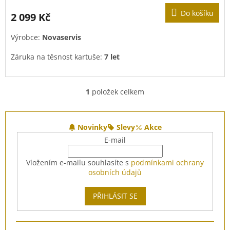
Do košíku
2 099 Kč
Výrobce:
Novaservis
Záruka na těsnost kartuše:
7 let
1
položek celkem
O
v
l
Z
á
á
Novinky
Slevy
Akce
d
p
E-mail
a
a
c
t
Vložením e-mailu souhlasíte s
podmínkami ochrany
í
í
osobních údajů
p
r
v
PŘIHLÁSIT SE
k
y
v