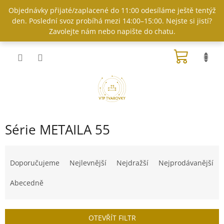
Přejít
Objednávky přijaté/zaplacené do 11:00 odesíláme ještě tentýž
na
den. Poslední svoz probíhá mezi 14:00–15:00. Nejste si jistí?
obsah
Zavolejte nám nebo napište do chatu.
NÁKUP
KOŠÍK
Série METAILA 55
Ř
a
Doporučujeme
Nejlevnější
Nejdražší
Nejprodávanější
z
e
Abecedně
n
í
p
OTEVŘÍT FILTR