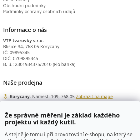
Obchodní podmínky
Podmínky ochrany osobních údajů
Informace o nás
VTP tvarovky s.r.o.
Blišice 34, 768 05 Koryčany
IČ: 09895345
DIČ: CZ09895345
B. ú.: 2301934375/2010 (Fio banka)
Naše prodejna
Koryčany
, Náměstí 109, 768 05
Zobrazit na mapě
Otevírací doba
Že správné měření je základ každého
Po - Čt
06:00 - 07:00
projektu ví každý kutil.
07:30 - 15:30
Pá
06:00 - 07:00
A stejně je tomu i při provozování e-shopu, na který se
07:30 - 15:00