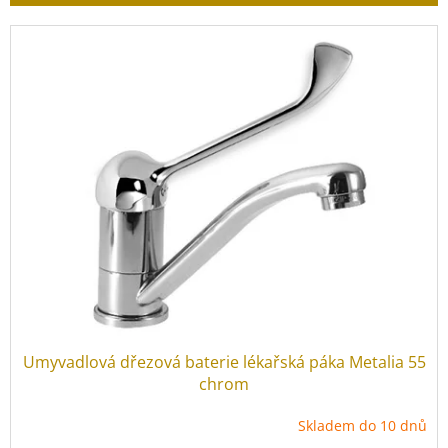
r
o
V
d
ý
u
p
k
i
t
s
ů
p
r
o
d
u
k
t
ů
Umyvadlová dřezová baterie lékařská páka Metalia 55
chrom
Skladem do 10 dnů