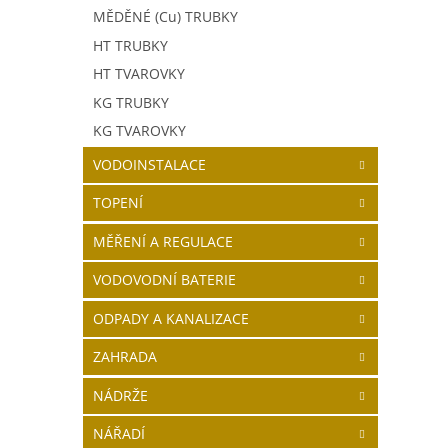
MĚDĚNÉ (Cu) TRUBKY
HT TRUBKY
HT TVAROVKY
KG TRUBKY
KG TVAROVKY
VODOINSTALACE
TOPENÍ
MĚŘENÍ A REGULACE
VODOVODNÍ BATERIE
ODPADY A KANALIZACE
ZAHRADA
NÁDRŽE
NÁŘADÍ