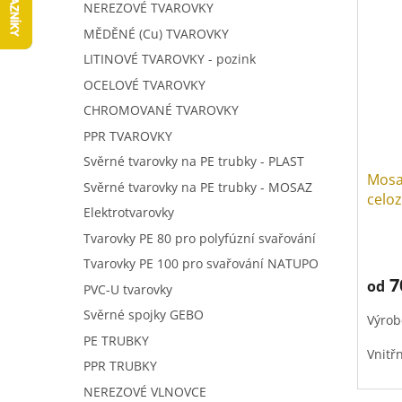
V
a
í
NEREZOVÉ TVAROVKY
ý
n
p
MĚDĚNÉ (Cu) TVAROVKY
p
n
r
LITINOVÉ TVAROVKY - pozink
i
í
o
s
p
OCELOVÉ TVAROVKY
d
p
a
u
CHROMOVANÉ TVAROVKY
r
n
k
PPR TVAROVKY
o
e
t
d
Svěrné tvarovky na PE trubky - PLAST
l
ů
Mosa
u
Svěrné tvarovky na PE trubky - MOSAZ
celoz
k
Elektrotvarovky
t
Tvarovky PE 80 pro polyfúzní svařování
ů
Tvarovky PE 100 pro svařování NATUPO
7
od
PVC-U tvarovky
Svěrné spojky GEBO
Výrob
PE TRUBKY
Vnitř
PPR TRUBKY
NEREZOVÉ VLNOVCE