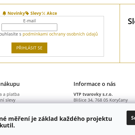
Novinky
Slevy
Akce
S
E-mail
ouhlasíte s
podmínkami ochrany osobních údajů
PŘIHLÁSIT SE
 nákupu
Informace o nás
 a platba
VTP tvarovky s.r.o.
ní slevy
Blišice 34, 768 05 Koryčany
otazy
IČ: 09895345
ní podmínky
DIČ: CZ09895345
ky ochrany osobních údajů
B. ú.: 2301934375/2010 (Fio ba
S
né měření je základ každého projektu
kutil.