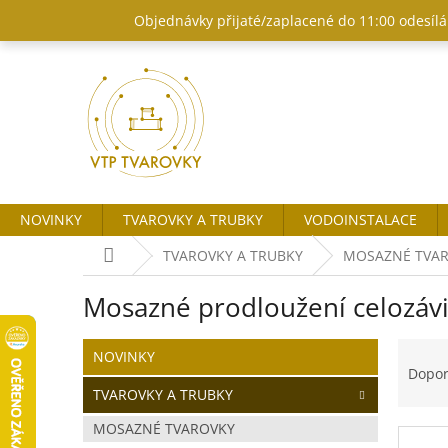
Přejít
Objednávky přijaté/zaplacené do 11:00 odesílám
na
obsah
NOVINKY
TVAROVKY A TRUBKY
VODOINSTALACE
Domů
TVAROVKY A TRUBKY
MOSAZNÉ TVA
Mosazné prodloužení celozáv
P
Ř
Přeskočit
NOVINKY
o
kategorie
a
Dopo
s
z
TVAROVKY A TRUBKY
t
e
MOSAZNÉ TVAROVKY
r
n