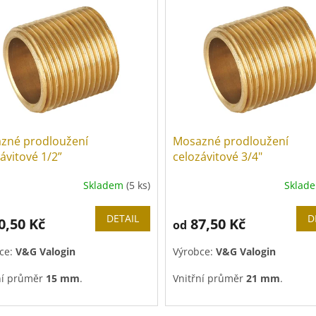
zné prodloužení
Mosazné prodloužení
ávitové 1/2”
celozávitové 3/4"
Skladem
(5 ks)
Sklad
DETAIL
D
0,50 Kč
87,50 Kč
od
ce:
V&G Valogin
Výrobce:
V&G Valogin
ní průměr
15 mm
.
Vnitřní průměr
21 mm
.