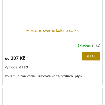
Mosazné svěrné koleno na PE
Skladem
(1 ks)
DETAIL
307 Kč
od
Výrobce:
GEBO
Použití:
pitná voda
,
užitková voda
,
vzduch
,
plyn