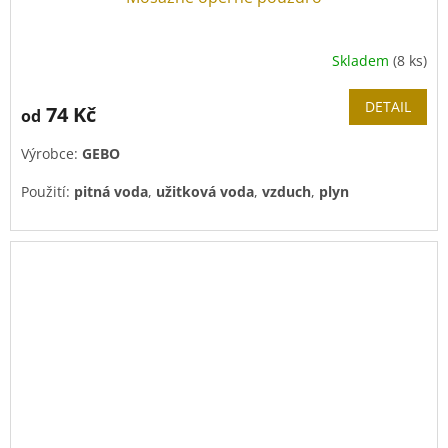
Skladem
(8 ks)
DETAIL
74 Kč
od
Výrobce:
GEBO
Použití:
pitná voda
,
užitková voda
,
vzduch
,
plyn