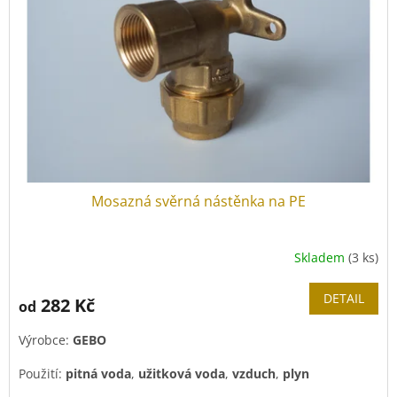
ů
p
r
o
d
u
k
t
ů
Mosazná svěrná nástěnka na PE
Skladem
(3 ks)
DETAIL
282 Kč
od
Výrobce:
GEBO
Použití:
pitná voda
,
užitková voda
,
vzduch
,
plyn