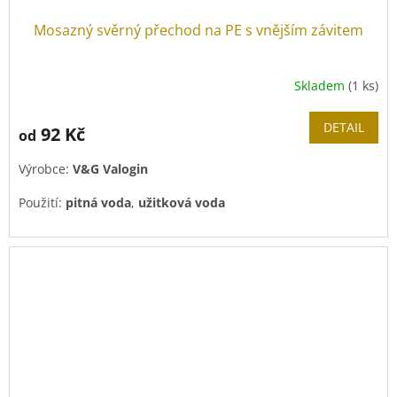
Mosazný svěrný přechod na PE s vnějším závitem
Skladem
(1 ks)
DETAIL
92 Kč
od
Výrobce:
V&G Valogin
Použití:
pitná voda
,
užitková voda