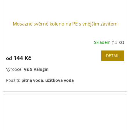
Mosazné svěrné koleno na PE s vnějším závitem
Skladem
(13 ks)
Průměrné
hodnocení
produktu
DETAIL
144 Kč
od
je
4,0
Výrobce:
V&G Valogin
z
5
Použití:
pitná voda
,
užitková voda
hvězdiček.