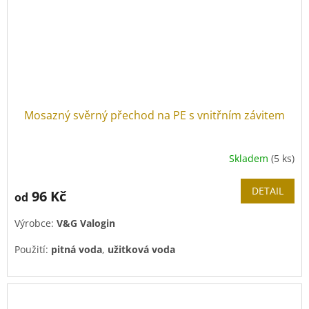
Mosazný svěrný přechod na PE s vnitřním závitem
Skladem
(5 ks)
DETAIL
96 Kč
od
Výrobce:
V&G Valogin
Použití:
pitná voda
,
užitková voda