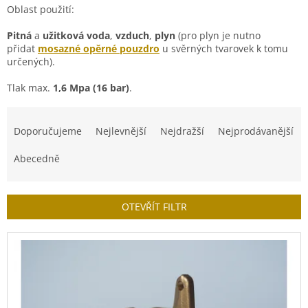
Oblast použití:
Pitná
a
užitková voda
,
vzduch
,
plyn
(pro plyn je nutno
přidat
mosazné opěrné pouzdro
u svěrných tvarovek k tomu
určených).
Tlak max.
1,6 Mpa (16 bar)
.
Ř
a
Doporučujeme
Nejlevnější
Nejdražší
Nejprodávanější
z
e
Abecedně
n
í
p
OTEVŘÍT FILTR
r
o
V
d
ý
u
p
k
i
t
s