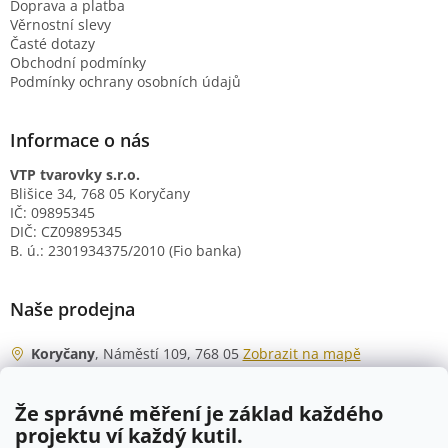
Doprava a platba
Věrnostní slevy
Časté dotazy
Obchodní podmínky
Podmínky ochrany osobních údajů
Informace o nás
VTP tvarovky s.r.o.
Blišice 34, 768 05 Koryčany
IČ: 09895345
DIČ: CZ09895345
B. ú.: 2301934375/2010 (Fio banka)
Naše prodejna
Koryčany
, Náměstí 109, 768 05
Zobrazit na mapě
Otevírací doba
Že správné měření je základ každého
Po - Čt
06:00 - 07:00
projektu ví každý kutil.
07:30 - 15:30