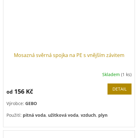
Mosazná svěrná spojka na PE s vnějším závitem
Skladem
(1 ks)
DETAIL
156 Kč
od
Výrobce:
GEBO
Použití:
pitná voda
,
užitková voda
,
vzduch
,
plyn