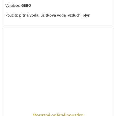
Výrobce:
GEBO
Použití:
pitná voda
,
užitková voda
,
vzduch
,
plyn
Mosazné opěrné pouzdro