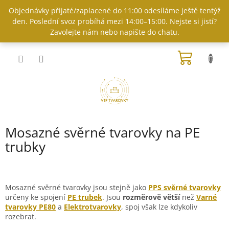
Přejít
Objednávky přijaté/zaplacené do 11:00 odesíláme ještě tentýž
na
den. Poslední svoz probíhá mezi 14:00–15:00. Nejste si jistí?
obsah
Zavolejte nám nebo napište do chatu.
NÁKUP
KOŠÍK
Mosazné svěrné tvarovky na PE
trubky
Mosazné svěrné tvarovky jsou stejně jako
PPS svěrné tvarovky
určeny ke spojení
PE trubek
.
Jsou
rozměrově větší
než
Varné
tvarovky PE80
a
Elektrotvarovky
, spoj však lze kdykoliv
rozebrat.