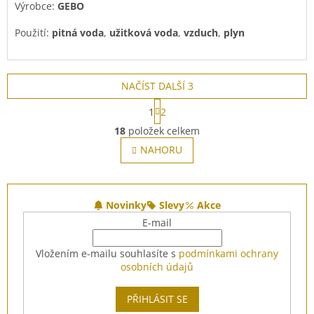
Výrobce:
GEBO
Použití:
pitná voda
,
užitková voda
,
vzduch
,
plyn
NAČÍST DALŠÍ 3
S
1
2
t
O
r
18
položek celkem
v
á
l
NAHORU
n
á
k
o
d
v
Z
a
á
c
á
Novinky
Slevy
Akce
n
í
p
í
E-mail
p
a
r
t
Vložením e-mailu souhlasíte s
podmínkami ochrany
v
í
osobních údajů
k
y
v
PŘIHLÁSIT SE
ý