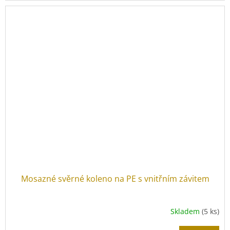
Mosazné svěrné koleno na PE s vnitřním závitem
Skladem
(5 ks)
Průměrné
hodnocení