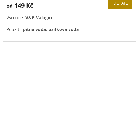
produktu
DETAIL
149 Kč
od
je
4,0
Výrobce:
V&G Valogin
z
5
Použití:
pitná voda
,
užitková voda
hvězdiček.