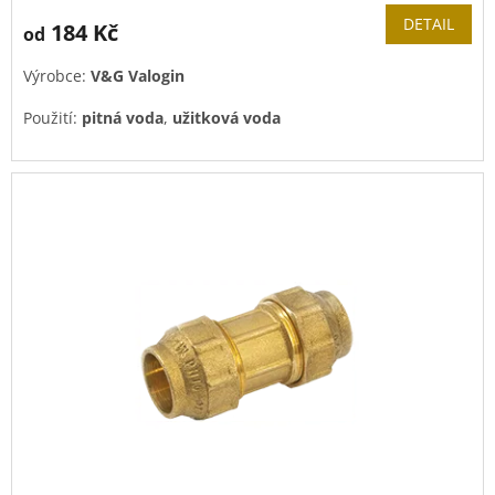
DETAIL
184 Kč
od
Výrobce:
V&G Valogin
Použití:
pitná voda
,
užitková voda