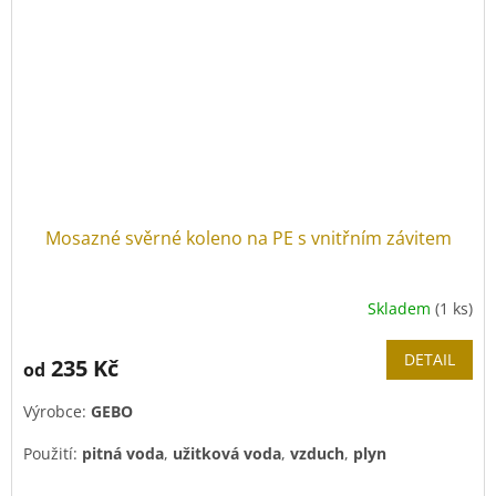
Mosazné svěrné koleno na PE s vnitřním závitem
Skladem
(1 ks)
DETAIL
235 Kč
od
Výrobce:
GEBO
Použití:
pitná voda
,
užitková voda
,
vzduch
,
plyn