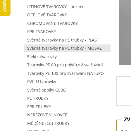
5
í
LITINOVÉ TVAROVKY - pozink
hvězdič
p
OCELOVÉ TVAROVKY
a
n
CHROMOVANÉ TVAROVKY
e
PPR TVAROVKY
l
Svěrné tvarovky na PE trubky - PLAST
Svěrné tvarovky na PE trubky - MOSAZ
Elektrotvarovky
Tvarovky PE 80 pro polyfúzní svařování
Tvarovky PE 100 pro svařování NATUPO
PVC-U tvarovky
Svěrné spojky GEBO
PE TRUBKY
PPR TRUBKY
NEREZOVÉ VLNOVCE
MĚDĚNÉ (Cu) TRUBKY