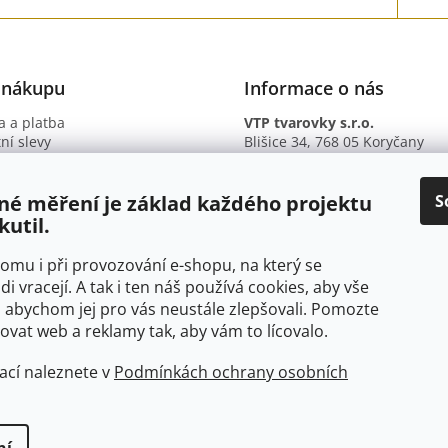
 nákupu
Informace o nás
 a platba
VTP tvarovky s.r.o.
ní slevy
Blišice 34, 768 05 Koryčany
otazy
IČ: 09895345
ní podmínky
DIČ: CZ09895345
ky ochrany osobních údajů
B. ú.: 2301934375/2010 (Fio ba
S
né měření je základ každého projektu
kutil.
 tomu i při provozování e-shopu, na který se
di vracejí. A tak i ten náš používá cookies, aby vše
 abychom jej pro vás neustále zlepšovali. Pomozte
at web a reklamy tak, aby vám to lícovalo.
ací naleznete v
Podmínkách ochrany osobních