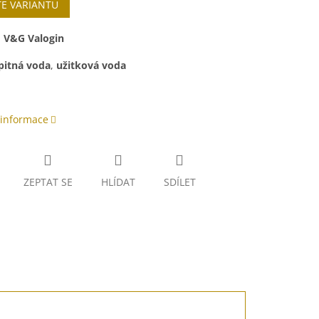
TE VARIANTU
:
V&G Valogin
pitná voda
,
užitková voda
 informace
ZEPTAT SE
HLÍDAT
SDÍLET