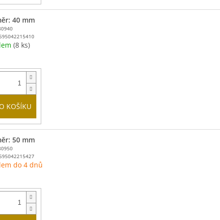
ěr: 40 mm
80940
595042215410
adem
(8 ks)
O KOŠÍKU
ěr: 50 mm
80950
595042215427
dem do 4 dnů