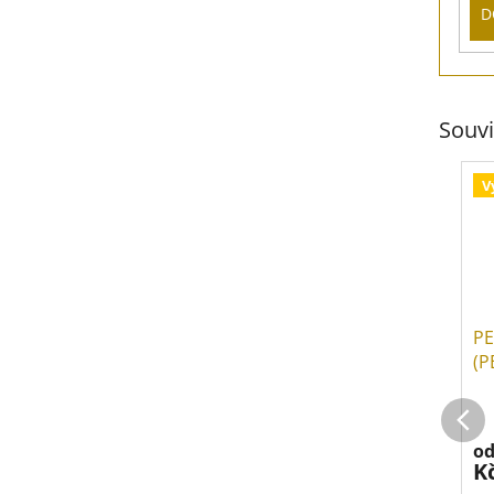
D
Souvi
V
PE
(P
o
K