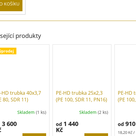
O KOŠÍKU
sející produkty
ýprodej
-HD trubka 40x3,7
PE-HD trubka 25x2,3
PE-HD t
E 80, SDR 11)
(PE 100, SDR 11, PN16)
(PE 100
Skladem
(1 ks)
Skladem
(2 ks)
3 600
1 440
910
d
od
od
č
Kč
Měrná
18,20 Kč /