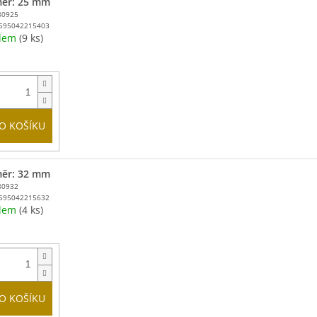
ěr: 25 mm
80925
595042215403
adem
(9 ks)
O KOŠÍKU
ěr: 32 mm
80932
595042215632
adem
(4 ks)
O KOŠÍKU