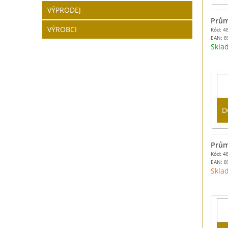
VÝPRODEJ
Prům
VÝROBCI
Kód: 4
EAN:
8
Skl
D
Prům
Kód: 4
EAN:
8
Skla