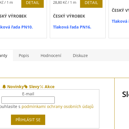
cena:
rná
Měrná
Kč / 1 m
DETAIL
28,80 Kč / 1 m
DETAIL
a:
cena:
ČESKÝ V
SKÝ VÝROBEK
ČESKÝ VÝROBEK
Tlaková 
aková řada PN10.
Tlaková řada PN16.
Prodej p
baleních
odej pouze po celých
Prodej po celých
leních.
baleních.
Průměr 
100 cm
.
ůměr balení
100m
je
Průměr balení
100 m
je
anty
Popis
Hodnocení
Diskuze
0 cm
.
100 cm
.
Novinky
Slevy
Akce
S
E-mail
ouhlasíte s
podmínkami ochrany osobních údajů
PŘIHLÁSIT SE