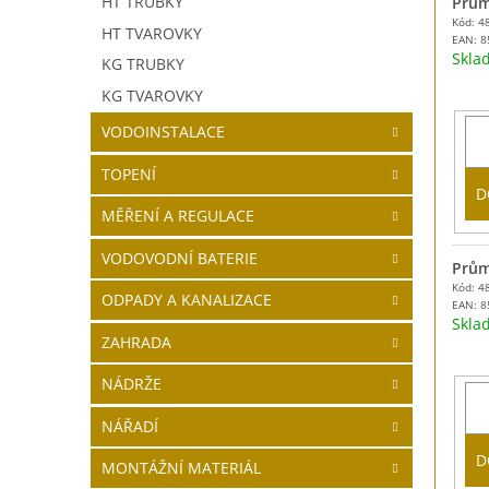
HT TRUBKY
Prům
Kód: 4
HT TVAROVKY
EAN:
8
Skl
KG TRUBKY
KG TVAROVKY
VODOINSTALACE
TOPENÍ
D
MĚŘENÍ A REGULACE
VODOVODNÍ BATERIE
Prům
Kód: 4
ODPADY A KANALIZACE
EAN:
8
Skl
ZAHRADA
NÁDRŽE
NÁŘADÍ
D
MONTÁŽNÍ MATERIÁL