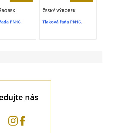
cena:
cena:
ÝROBEK
ČESKÝ VÝROBEK
ČESKÝ VÝROB
řada PN16.
Tlaková řada PN16.
Tlaková řada 
o celých
Prodej po celých
.
baleních.
balení
100 m
je
Průměr balení
100m
je
110 cm
.
ledujte nás