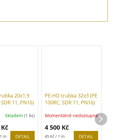
rubka 20x1,9
PE-HD trubka 32x3 (PE
PE-HD tyč 25x
, SDR 11, PN16)
100RC, SDR 11, PN16)
100, SDR 11, 
Skladem
(1 ks)
Momentálně nedostupné
 Kč
4 500 Kč
30 Kč
od
Měrná
Měrná
 1 m
DETAIL
45 Kč / 1 m
DETAIL
30 Kč / 1 m