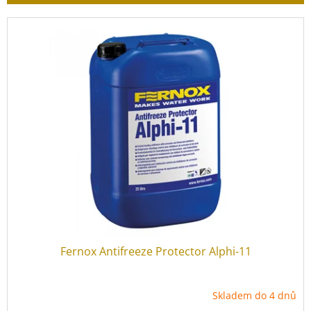
r
o
V
d
ý
u
p
k
i
t
s
ů
p
r
o
d
u
k
t
ů
Fernox Antifreeze Protector Alphi-11
Skladem do 4 dnů