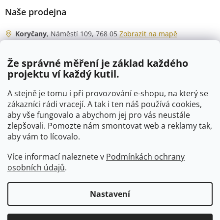
Naše prodejna
Koryčany
, Náměstí 109, 768 05
Zobrazit na mapě
Otevírací doba
Že správné měření je základ každého
Po - Čt
06:00 - 07:00
projektu ví každý kutil.
07:30 - 15:30
Pá
06:00 - 07:00
A stejně je tomu i při provozování e-shopu, na který se
07:30 - 15:00
zákazníci rádi vracejí. A tak i ten náš používá cookies,
aby vše fungovalo a abychom jej pro vás neustále
So
07:00 - 10:00
zlepšovali. Pomozte nám smontovat web a reklamy tak,
Ne
zavřeno
aby vám to lícovalo.
Více informací naleznete v
Podmínkách ochrany
osobních údajů
.
Vytvořil Shoptet
Nastavení
Copyright 2026
VTP-tvarovky.cz
. Všechna práva vyhrazena.