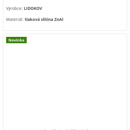
Výrobce:
LIDOKOV
Materiál:
tlaková slitina ZnAl
Povrchová úprava:
pozink
Novinka