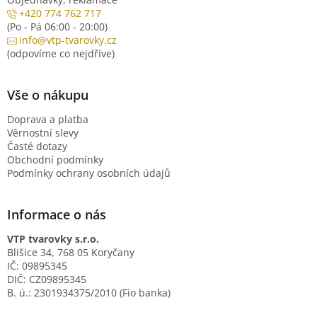
+420 774 762 717
(Po - Pá 06:00 - 20:00)
info@vtp-tvarovky.cz
(odpovíme co nejdříve)
Vše o nákupu
Doprava a platba
Věrnostní slevy
Časté dotazy
Obchodní podmínky
Podmínky ochrany osobních údajů
Informace o nás
VTP tvarovky s.r.o.
Blišice 34, 768 05 Koryčany
IČ: 09895345
DIČ: CZ09895345
B. ú.: 2301934375/2010 (Fio banka)