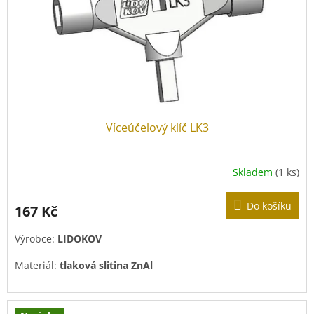
Víceúčelový klíč LK3
Skladem
(1 ks)
Do košíku
167 Kč
Výrobce:
LIDOKOV
Materiál:
tlaková slitina ZnAl
Povrchová úprava:
pozink