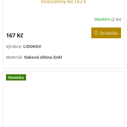
Víceúčelový klíč LK2-E
Skladem
(2 ks)
Do košíku
167 Kč
Výrobce:
LIDOKOV
Materiál:
tlaková slitina ZnAl
Povrchová úprava:
pozink
Novinka