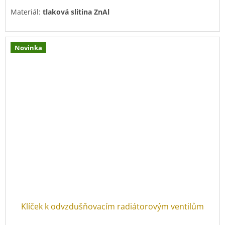
Materiál:
tlaková slitina ZnAl
Povrchová úprava:
pozink
Novinka
Klíček k odvzdušňovacím radiátorovým ventilům