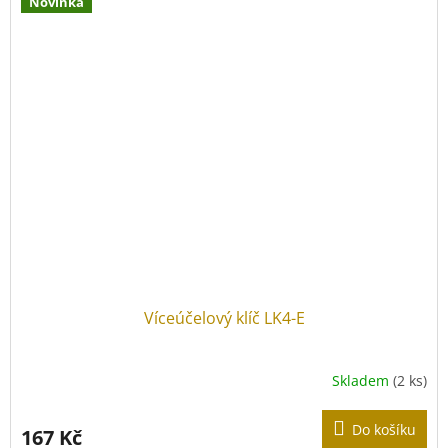
Novinka
Víceúčelový klíč LK4-E
Skladem
(2 ks)
Do košíku
167 Kč