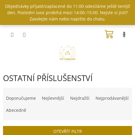
Přejít
Objednávky přijaté/zaplacené do 11:00 odesíláme ještě tentýž
na
den. Poslední svoz probíhá mezi 14:00–15:00. Nejste si jistí?
obsah
Zavolejte nám nebo napište do chatu.
NÁKUP
KOŠÍK
OSTATNÍ PŘÍSLUŠENSTVÍ
Ř
a
Doporučujeme
Nejlevnější
Nejdražší
Nejprodávanější
z
e
Abecedně
n
í
p
OTEVŘÍT FILTR