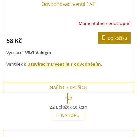
Odvodňovací ventil 1/4"
Momentálně nedostupné
Průměrné
hodnocení
produktu
Do košíku
58 Kč
je
5,0
Výrobce:
V&G Valogin
z
5
Ventilek k
Uzavíracímu ventilu s odvodněním
.
hvězdiček.
NAČÍST 7 DALŠÍCH
S
1
2
t
O
r
22
položek celkem
v
á
l
NAHORU
n
á
k
o
d
v
Z
a
á