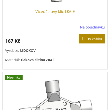
Víceúčelový klíč LK6-E
Na objednávku
Do košíku
167 Kč
Výrobce:
LIDOKOV
Materiál:
tlaková slitina ZnAl
Povrchová úprava:
pozink
Novinka