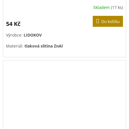
Skladem
(17 ks)
Do košíku
54 Kč
Výrobce:
LIDOKOV
Materiál:
tlaková slitina ZnAl
Povrchová úprava:
pozink