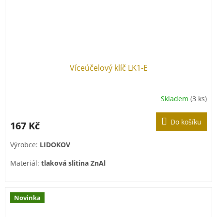
Víceúčelový klíč LK1-E
Skladem
(3 ks)
Do košíku
167 Kč
Výrobce:
LIDOKOV
Materiál:
tlaková slitina ZnAl
Povrchová úprava:
pozink
Novinka