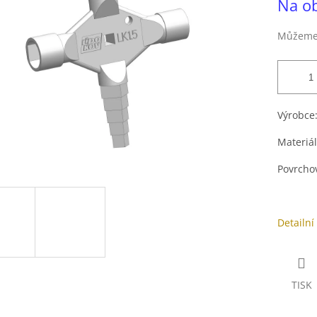
Na o
5
cena:
hvězdiček.
Můžeme 
Výrobce
Materiá
Povrcho
Detailní
TISK