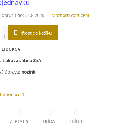
bjednávku
doručit do:
31.8.2026
Možnosti doručení
Přidat do košíku
:
LIDOKOV
l:
tlaková slitina ZnAl
vá úprava:
pozink
 informace
ZEPTAT SE
HLÍDAT
SDÍLET