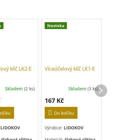
a
Novinka
Novinka
ový klíč LK2-E
Víceúčelový klíč LK1-E
Víceúčelový k
Skladem
(2 ks)
Skladem
(3 ks)
Sk
č
167 Kč
167 Kč
ošíku
Do košíku
Do košíku
:
LIDOKOV
Výrobce:
LIDOKOV
Výrobce:
LIDO
:
tlaková slitina
Materiál:
tlaková slitina
Materiál:
tlako