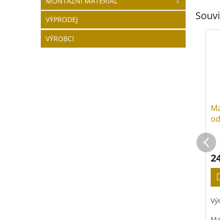
MONTÁŽNÍ MATERIÁL
Souvi
VÝPRODEJ
VÝROBCI
Ma
od
ra
2
Vý
Ma