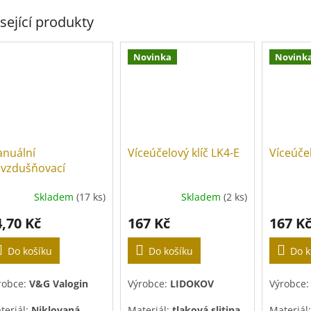
sející produkty
Novinka
Novink
nuální
Víceúčelový klíč LK4-E
Víceúčel
vzdušňovací
diátorový ventil 1/2"
Skladem
(17 ks)
Skladem
(2 ks)
4,70 Kč
167 Kč
167 K
Do košíku
Do košíku
Do k
robce:
V&G Valogin
Výrobce:
LIDOKOV
Výrobce
teriál:
Niklovaná
Materiál:
tlaková slitina
Materiál