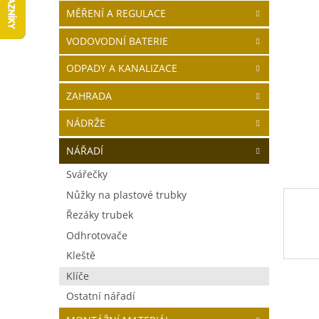
í
MĚŘENÍ A REGULACE
p
a
VODOVODNÍ BATERIE
n
ODPADY A KANALIZACE
e
l
ZAHRADA
NÁDRŽE
NÁŘADÍ
Svářečky
Nůžky na plastové trubky
Řezáky trubek
Odhrotovače
Kleště
Klíče
Ostatní nářadí