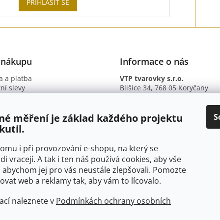
PŘIHLÁSIT SE
 nákupu
Informace o nás
 a platba
VTP tvarovky s.r.o.
ní slevy
Blišice 34, 768 05 Koryčany
otazy
IČ: 09895345
ní podmínky
DIČ: CZ09895345
ky ochrany osobních údajů
B. ú.: 2301934375/2010 (Fio ba
S
né měření je základ každého projektu
kutil.
 tomu i při provozování e-shopu, na který se
di vracejí. A tak i ten náš používá cookies, aby vše
 abychom jej pro vás neustále zlepšovali. Pomozte
at web a reklamy tak, aby vám to lícovalo.
ací naleznete v
Podmínkách ochrany osobních