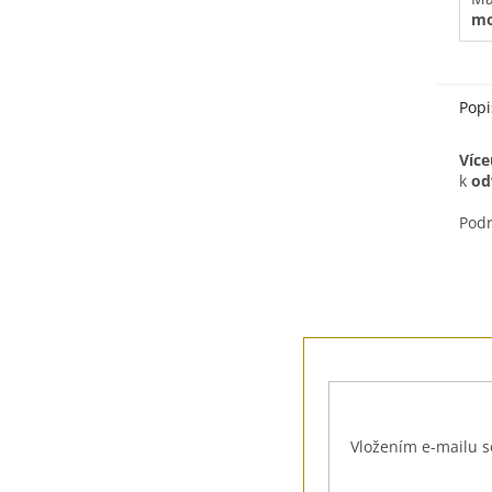
mo
Popi
Více
k
od
Podr
Z
á
p
a
t
Vložením e-mailu s
í