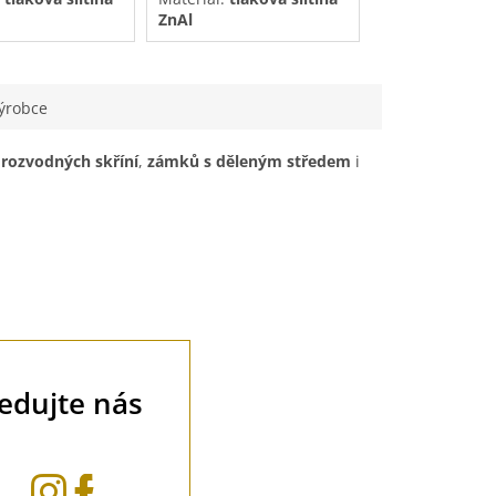
ZnAl
ZnAl
á úprava:
Povrchová úprava:
Povrchová úpra
pozink
pozink
ýrobce
í
rozvodných skříní
,
zámků s děleným středem
i
ledujte nás