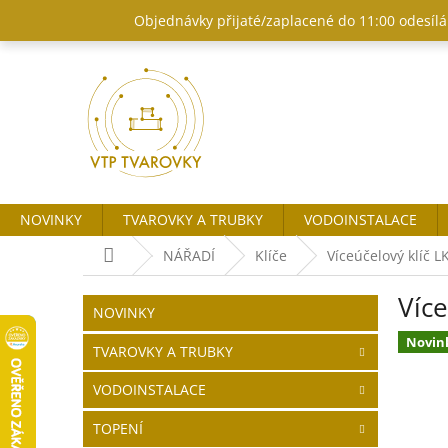
Přejít
Objednávky přijaté/zaplacené do 11:00 odesílám
na
obsah
NOVINKY
TVAROVKY A TRUBKY
VODOINSTALACE
Domů
NÁŘADÍ
Klíče
Víceúčelový klíč L
P
Více
o
Přeskočit
NOVINKY
kategorie
s
Novin
t
TVAROVKY A TRUBKY
r
VODOINSTALACE
a
n
TOPENÍ
n