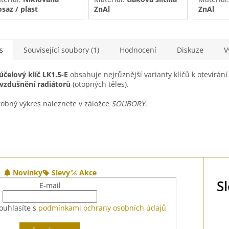
saz / plast
ZnAl
ZnAl
Povrchová úprava:
Povrchov
pozink
pozink
s
Související soubory (1)
Hodnocení
Diskuze
V
účelový klíč LK1.5-E
obsahuje nejrůznější varianty klíčů k otevírán
vzdušnění radiátorů
(otopných těles).
obný výkres naleznete v záložce
SOUBORY
.
Novinky
Slevy
Akce
S
E-mail
ouhlasíte s
podmínkami ochrany osobních údajů