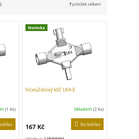
7
položek celkem
ě
Novinka
Víceúčelový klíč LK4-E
em
(1 ks)
Skladem
(2 ks)
košíku
Do košíku
167 Kč
Výrobce:
LIDOKOV