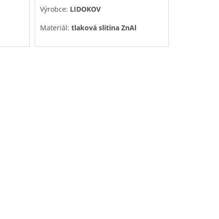
Výrobce:
LIDOKOV
Materiál:
tlaková slitina ZnAl
Povrchová úprava:
pozink