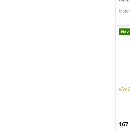
Mater
Povrc
Nov
Víceú
167