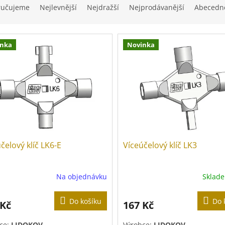
ručujeme
Nejlevnější
Nejdražší
Nejprodávanější
Abecedn
inka
Novinka
čelový klíč LK6-E
Víceúčelový klíč LK3
Na objednávku
Sklad
Do košíku
Do 
 Kč
167 Kč
ce:
LIDOKOV
Výrobce:
LIDOKOV