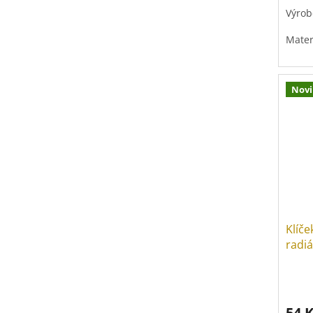
Výrob
Mater
Povrc
Nov
Klíč
radi
54 