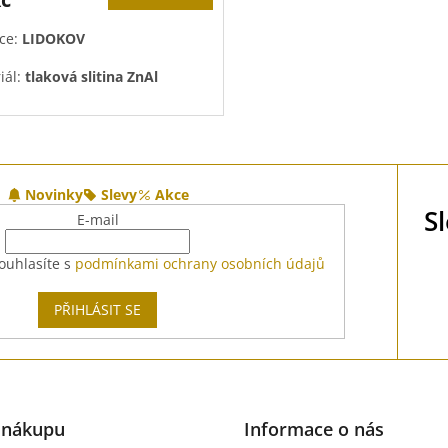
ce:
LIDOKOV
iál:
tlaková slitina ZnAl
hová úprava:
pozink
O
v
l
Novinky
Slevy
Akce
á
S
d
E-mail
a
c
ouhlasíte s
podmínkami ochrany osobních údajů
í
p
PŘIHLÁSIT SE
r
v
k
y
v
ý
p
 nákupu
Informace o nás
i