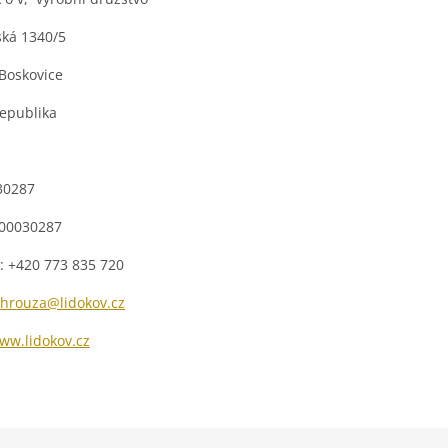
ská 1340/5
Boskovice
republika
30287
Z00030287
n:
+420 773 835 720
hrouza@lidokov.cz
ww.lidokov.cz