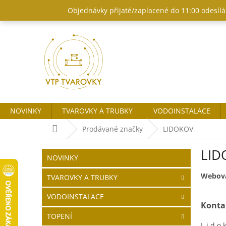
Přejít
Objednávky přijaté/zaplacené do 11:00 odesílám
na
obsah
NOVINKY
TVAROVKY A TRUBKY
VODOINSTALACE
Domů
Prodávané značky
LIDOKOV
P
LID
o
Přeskočit
NOVINKY
kategorie
s
t
Webová
TVAROVKY A TRUBKY
r
VODOINSTALACE
a
Konta
n
TOPENÍ
n
L i d o