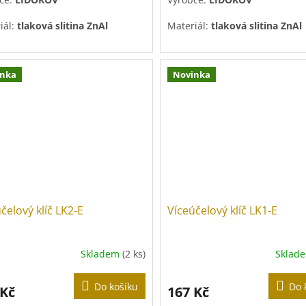
iál:
tlaková slitina ZnAl
Materiál:
tlaková slitina ZnAl
hová úprava:
pozink
Povrchová úprava:
pozink
inka
Novinka
čelový klíč LK2-E
Víceúčelový klíč LK1-E
Skladem
(2 ks)
Sklad
Do košíku
Do 
 Kč
167 Kč