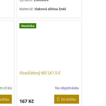
Materiál:
tlaková slitina ZnAl
Povrchová úprava:
pozink
Novinka
Víceúčelový klíč LK1.5-E
em
(3 ks)
Na objednávku
košíku
Do košíku
167 Kč