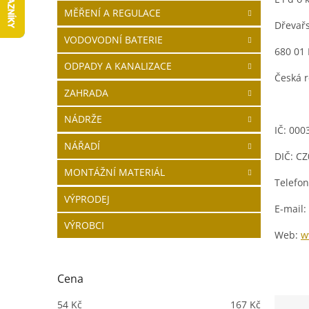
í
MĚŘENÍ A REGULACE
p
Dřevař
a
VODOVODNÍ BATERIE
680 01 
n
ODPADY A KANALIZACE
e
Česká 
l
ZAHRADA
NÁDRŽE
IČ: 000
NÁŘADÍ
DIČ
: C
MONTÁŽNÍ MATERIÁL
Telefo
VÝPRODEJ
E-mail:
VÝROBCI
Web:
w
Cena
Ř
54
Kč
167
Kč