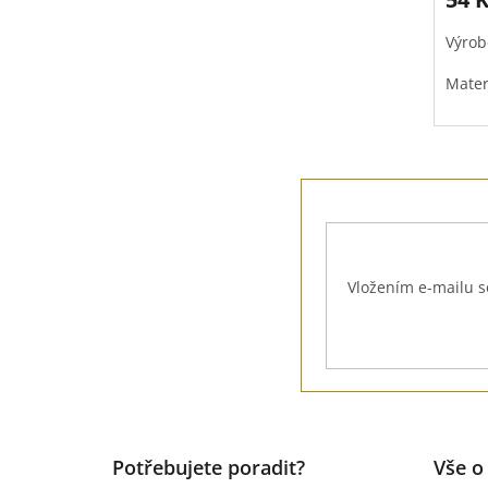
Výrob
Mater
Povrc
Z
á
p
a
t
Vložením e-mailu s
í
Potřebujete poradit?
Vše o