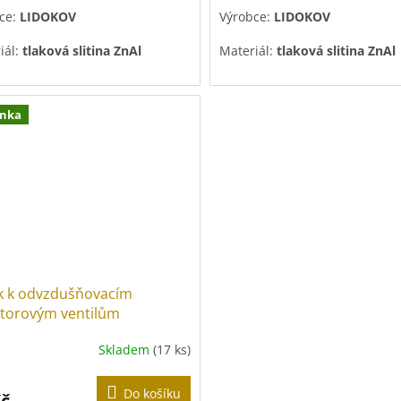
ce:
LIDOKOV
Výrobce:
LIDOKOV
iál:
tlaková slitina ZnAl
Materiál:
tlaková slitina ZnAl
hová úprava:
pozink
Povrchová úprava:
pozink
inka
ek k odvzdušňovacím
átorovým ventilům
Skladem
(17 ks)
Do košíku
Kč