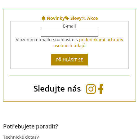
Z
á
Novinky
Slevy
Akce
p
E-mail
a
t
Vložením e-mailu souhlasíte s
podmínkami ochrany
í
osobních údajů
PŘIHLÁSIT SE
Sledujte nás
Potřebujete poradit?
Technické dotazy