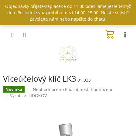
Přejít
Objednávky přijaté/zaplacené do 11:00 odesíláme ještě tentýž
na
den. Poslední svoz probíhá mezi 14:00–15:00. Nejste si jistí?
obsah
Zavolejte nám nebo napište do chatu.
NÁKUP
KOŠÍK
Víceúčelový klíč LK3
01.033
Průměrné
Neohodnoceno
Podrobnosti hodnocení
Novinka
hodnocení
Výrobce:
LIDOKOV
produktu
je
0,0
z
5
hvězdiček.