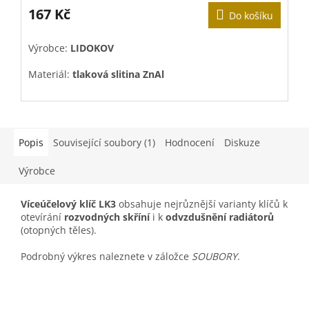
167 Kč
Do košíku
Výrobce:
LIDOKOV
V
Materiál:
tlaková slitina ZnAl
M
Povrchová úprava:
pozink
P
Popis
Související soubory (1)
Hodnocení
Diskuze
Výrobce
Víceúčelový klíč LK3
obsahuje nejrůznější varianty klíčů k
otevírání
rozvodných skříní
i k
odvzdušnění radiátorů
(otopných těles).
Podrobný výkres naleznete v záložce
SOUBORY
.