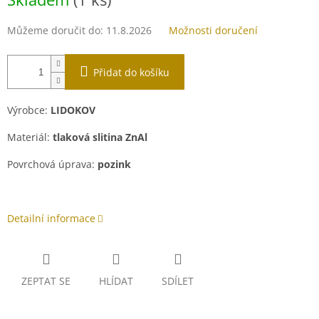
cena:
Můžeme doručit do:
11.8.2026
Možnosti doručení
Přidat do košíku
Výrobce:
LIDOKOV
Materiál:
tlaková slitina ZnAl
Povrchová úprava:
pozink
Detailní informace
ZEPTAT SE
HLÍDAT
SDÍLET