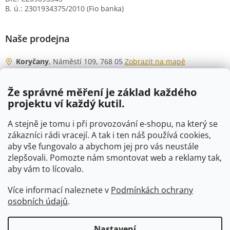
B. ú.: 2301934375/2010 (Fio banka)
Naše prodejna
Koryčany
, Náměstí 109, 768 05
Zobrazit na mapě
Otevírací doba
Že správné měření je základ každého
Po - Čt
06:00 - 07:00
projektu ví každý kutil.
07:30 - 15:30
Pá
06:00 - 07:00
A stejně je tomu i při provozování e-shopu, na který se
07:30 - 15:00
zákazníci rádi vracejí. A tak i ten náš používá cookies,
aby vše fungovalo a abychom jej pro vás neustále
So
07:00 - 10:00
zlepšovali. Pomozte nám smontovat web a reklamy tak,
Ne
zavřeno
aby vám to lícovalo.
Více informací naleznete v
Podmínkách ochrany
osobních údajů
.
Vytvořil Shoptet
Nastavení