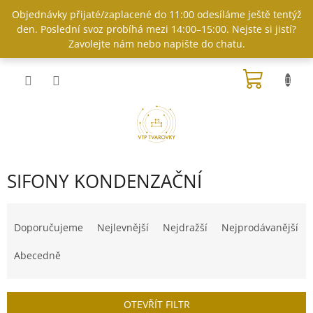
Přejít
Objednávky přijaté/zaplacené do 11:00 odesíláme ještě tentýž
na
den. Poslední svoz probíhá mezi 14:00–15:00. Nejste si jistí?
obsah
Zavolejte nám nebo napište do chatu.
NÁKUP
KOŠÍK
SIFONY KONDENZAČNÍ
Ř
a
Doporučujeme
Nejlevnější
Nejdražší
Nejprodávanější
z
e
Abecedně
n
í
p
OTEVŘÍT FILTR