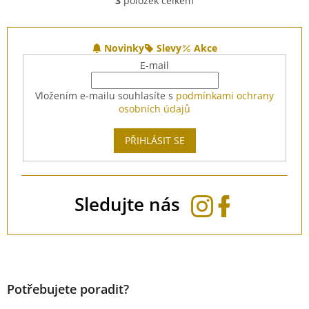
3
položek celkem
O
v
l
Z
á
á
Novinky
Slevy
Akce
d
p
E-mail
a
a
c
t
Vložením e-mailu souhlasíte s
podmínkami ochrany
í
í
osobních údajů
p
r
v
PŘIHLÁSIT SE
k
y
v
ý
Sledujte nás
p
i
s
u
Potřebujete poradit?