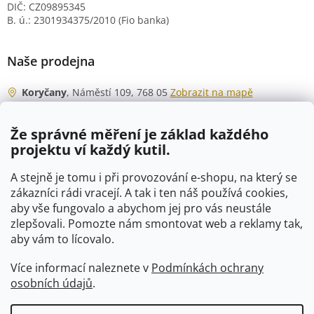
DIČ: CZ09895345
B. ú.: 2301934375/2010 (Fio banka)
Naše prodejna
Koryčany
, Náměstí 109, 768 05
Zobrazit na mapě
Otevírací doba
Že správné měření je základ každého
Po - Čt
06:00 - 07:00
projektu ví každý kutil.
07:30 - 15:30
Pá
06:00 - 07:00
A stejně je tomu i při provozování e-shopu, na který se
07:30 - 15:00
zákazníci rádi vracejí. A tak i ten náš používá cookies,
aby vše fungovalo a abychom jej pro vás neustále
So
07:00 - 10:00
zlepšovali. Pomozte nám smontovat web a reklamy tak,
Ne
zavřeno
aby vám to lícovalo.
Více informací naleznete v
Podmínkách ochrany
osobních údajů
.
Vytvořil Shoptet