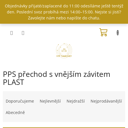
Přejít
Objednávky přijaté/zaplacené do 11:00 odesíláme ještě tentýž
na
den. Poslední svoz probíhá mezi 14:00–15:00. Nejste si jistí?
obsah
Zavolejte nám nebo napište do chatu.
NÁKUP
KOŠÍK
PPS přechod s vnějším závitem
PLAST
Ř
a
Doporučujeme
Nejlevnější
Nejdražší
Nejprodávanější
z
e
Abecedně
n
í