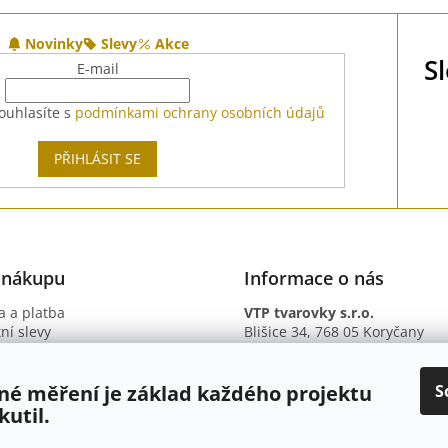
Novinky
Slevy
Akce
S
E-mail
ouhlasíte s
podmínkami ochrany osobních údajů
PŘIHLÁSIT SE
 nákupu
Informace o nás
 a platba
VTP tvarovky s.r.o.
ní slevy
Blišice 34, 768 05 Koryčany
otazy
IČ: 09895345
ní podmínky
DIČ: CZ09895345
ky ochrany osobních údajů
B. ú.: 2301934375/2010 (Fio ba
S
né měření je základ každého projektu
kutil.