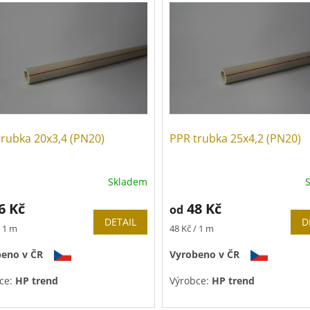
trubka 20x3,4 (PN20)
PPR trubka 25x4,2 (PN20)
Skladem
6 Kč
48 Kč
od
DETAIL
D
Měrná
/ 1 m
48 Kč / 1 m
cena:
eno v ČR
Vyrobeno v ČR
ce:
HP trend
Výrobce:
HP trend
vá řada
PN 20
.
Tlaková řada
PN 20
.