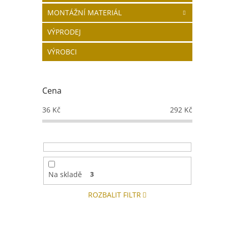
MONTÁŽNÍ MATERIÁL
VÝPRODEJ
VÝROBCI
Cena
36
Kč
292
Kč
Na skladě
3
ROZBALIT FILTR