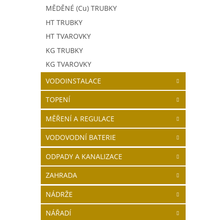
MĚDĚNÉ (Cu) TRUBKY
Max. 
HT TRUBKY
Červ
HT TVAROVKY
KG TRUBKY
KG TVAROVKY
VODOINSTALACE
TOPENÍ
MĚŘENÍ A REGULACE
VODOVODNÍ BATERIE
ODPADY A KANALIZACE
ZAHRADA
NÁDRŽE
NÁŘADÍ