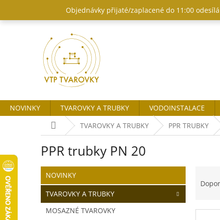
Přejít
Objednávky přijaté/zaplacené do 11:00 odesílám
na
obsah
NOVINKY
TVAROVKY A TRUBKY
VODOINSTALACE
Domů
TVAROVKY A TRUBKY
PPR TRUBKY
PPR trubky PN 20
P
Ř
Přeskočit
NOVINKY
o
kategorie
a
Dopo
s
z
TVAROVKY A TRUBKY
t
e
MOSAZNÉ TVAROVKY
r
n