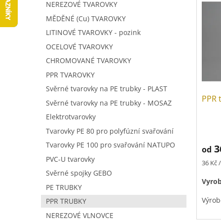
V
a
í
NEREZOVÉ TVAROVKY
ý
n
p
MĚDĚNÉ (Cu) TVAROVKY
p
n
r
LITINOVÉ TVAROVKY - pozink
i
í
o
s
p
OCELOVÉ TVAROVKY
d
p
a
u
CHROMOVANÉ TVAROVKY
r
n
k
PPR TVAROVKY
o
e
t
d
Svěrné tvarovky na PE trubky - PLAST
l
ů
PPR 
u
Svěrné tvarovky na PE trubky - MOSAZ
k
Elektrotvarovky
t
Tvarovky PE 80 pro polyfúzní svařování
ů
Tvarovky PE 100 pro svařování NATUPO
3
od
PVC-U tvarovky
Měrná
36 Kč 
cena:
Svěrné spojky GEBO
Vyrob
PE TRUBKY
Výrob
PPR TRUBKY
NEREZOVÉ VLNOVCE
Tlako