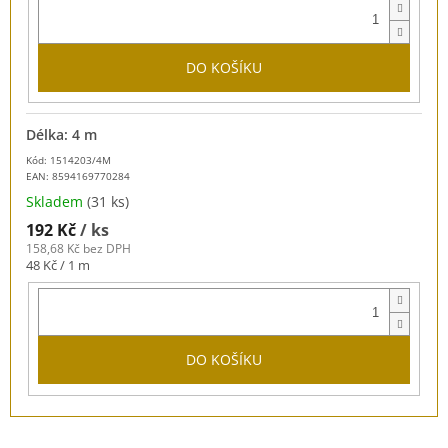
DO KOŠÍKU
Délka: 4 m
Kód: 1514203/4M
EAN:
8594169770284
Skladem
(31 ks)
192 Kč
/ ks
158,68 Kč bez DPH
Měrná
48 Kč / 1 m
cena:
DO KOŠÍKU