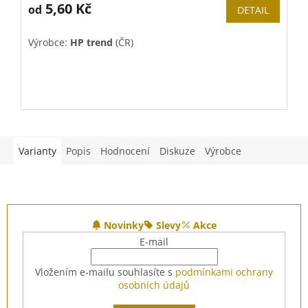
5,60 Kč
od
DETAIL
Výrobce:
HP trend
(ČR)
V
K
C
z
Varianty
Popis
Hodnocení
Diskuze
Výrobce
Z
á
Novinky
Slevy
Akce
p
E-mail
a
t
Vložením e-mailu souhlasíte s
podmínkami ochrany
í
osobních údajů