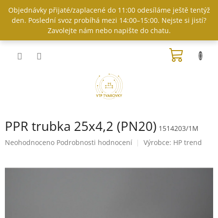
Přejít
Objednávky přijaté/zaplacené do 11:00 odesíláme ještě tentýž
na
den. Poslední svoz probíhá mezi 14:00–15:00. Nejste si jistí?
obsah
Zavolejte nám nebo napište do chatu.
NÁKUP
KOŠÍK
PPR trubka 25x4,2 (PN20)
1514203/1M
Průměrné
Neohodnoceno
Podrobnosti hodnocení
Výrobce:
HP trend
hodnocení
produktu
je
0,0
z
5
hvězdiček.