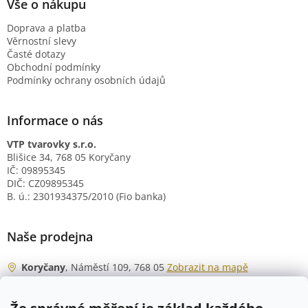
Vše o nákupu
Doprava a platba
Věrnostní slevy
Časté dotazy
Obchodní podmínky
Podmínky ochrany osobních údajů
Informace o nás
VTP tvarovky s.r.o.
Blišice 34, 768 05 Koryčany
IČ: 09895345
DIČ: CZ09895345
B. ú.: 2301934375/2010 (Fio banka)
Naše prodejna
Koryčany
, Náměstí 109, 768 05
Zobrazit na mapě
Otevírací doba