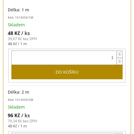
Délka: 1 m
Kód: 1514203/1M
Skladem
48 Kč
/ ks
39,67 Kč bez DPH
Měrná
48 Kč / 1 m
cena:
DO KOŠÍKU
Délka: 2 m
Kód: 1514203/2M
Skladem
96 Kč
/ ks
79,34 Kč bez DPH
Měrná
48 Kč / 1 m
cena: