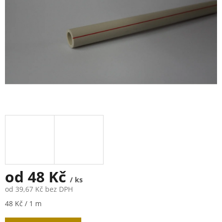
od
48 Kč
/ ks
od
39,67 Kč
bez DPH
Měrná
48 Kč / 1 m
cena: