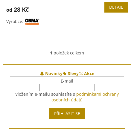
DETAIL
28 Kč
od
Výrobce:
1
položek celkem
O
v
l
Z
á
á
Novinky
Slevy
Akce
d
p
E-mail
a
a
c
t
Vložením e-mailu souhlasíte s
podmínkami ochrany
í
í
osobních údajů
p
r
v
PŘIHLÁSIT SE
k
y
v