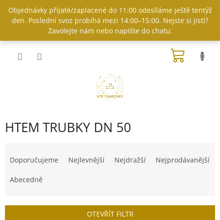
Přejít
Objednávky přijaté/zaplacené do 11:00 odesíláme ještě tentýž
na
den. Poslední svoz probíhá mezi 14:00–15:00. Nejste si jistí?
obsah
Zavolejte nám nebo napište do chatu.
NÁKUP
KOŠÍK
HTEM TRUBKY DN 50
Ř
a
Doporučujeme
Nejlevnější
Nejdražší
Nejprodávanější
z
e
Abecedně
n
í
p
OTEVŘÍT FILTR