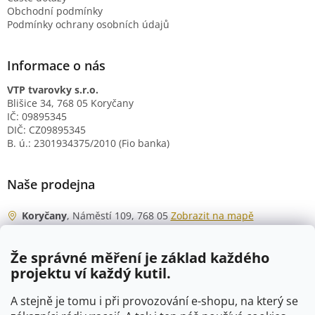
Obchodní podmínky
Podmínky ochrany osobních údajů
Informace o nás
VTP tvarovky s.r.o.
Blišice 34, 768 05 Koryčany
IČ: 09895345
DIČ: CZ09895345
B. ú.: 2301934375/2010 (Fio banka)
Naše prodejna
Koryčany
, Náměstí 109, 768 05
Zobrazit na mapě
Otevírací doba
Že správné měření je základ každého
Po - Čt
06:00 - 07:00
projektu ví každý kutil.
07:30 - 15:30
Pá
06:00 - 07:00
A stejně je tomu i při provozování e-shopu, na který se
07:30 - 15:00