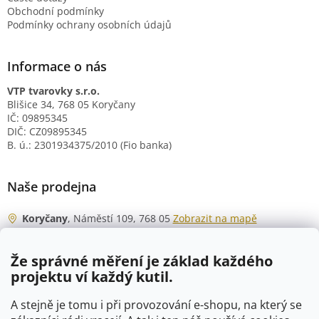
Obchodní podmínky
Podmínky ochrany osobních údajů
Informace o nás
VTP tvarovky s.r.o.
Blišice 34, 768 05 Koryčany
IČ: 09895345
DIČ: CZ09895345
B. ú.: 2301934375/2010 (Fio banka)
Naše prodejna
Koryčany
, Náměstí 109, 768 05
Zobrazit na mapě
Otevírací doba
Že správné měření je základ každého
Po - Čt
06:00 - 07:00
projektu ví každý kutil.
07:30 - 15:30
Pá
06:00 - 07:00
A stejně je tomu i při provozování e-shopu, na který se
07:30 - 15:00