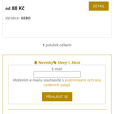
DETAIL
88 Kč
od
Výrobce:
GEBO
1
položek celkem
O
v
l
Z
á
á
Novinky
Slevy
Akce
d
p
E-mail
a
a
c
t
Vložením e-mailu souhlasíte s
podmínkami ochrany
í
í
osobních údajů
p
r
v
PŘIHLÁSIT SE
k
y
v