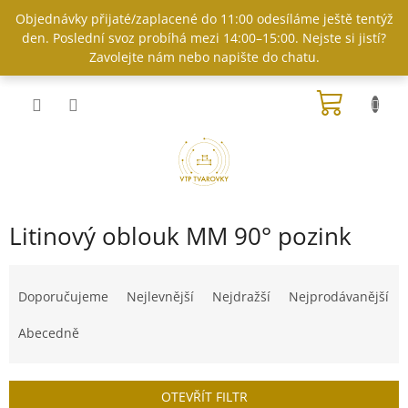
Přejít
Objednávky přijaté/zaplacené do 11:00 odesíláme ještě tentýž
na
den. Poslední svoz probíhá mezi 14:00–15:00. Nejste si jistí?
obsah
Zavolejte nám nebo napište do chatu.
NÁKUP
KOŠÍK
Litinový oblouk MM 90° pozink
Ř
a
Doporučujeme
Nejlevnější
Nejdražší
Nejprodávanější
z
e
Abecedně
n
í
p
OTEVŘÍT FILTR