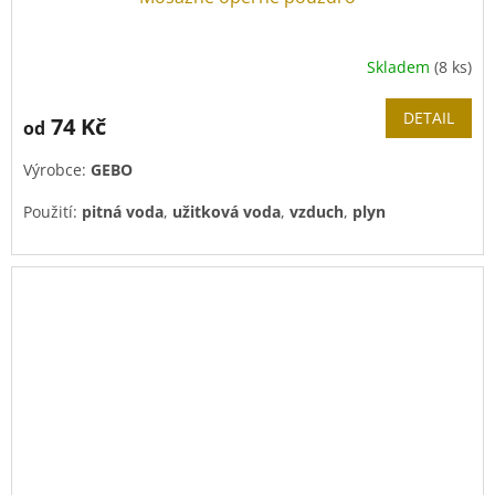
Skladem
(8 ks)
DETAIL
74 Kč
od
Výrobce:
GEBO
Použití:
pitná voda
,
užitková voda
,
vzduch
,
plyn