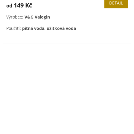
produktu
DETAIL
149 Kč
od
je
4,0
Výrobce:
V&G Valogin
z
5
Použití:
pitná voda
,
užitková voda
hvězdiček.