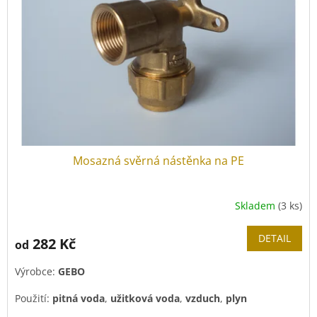
ů
p
r
o
d
u
k
t
ů
Mosazná svěrná nástěnka na PE
Skladem
(3 ks)
DETAIL
282 Kč
od
Výrobce:
GEBO
Použití:
pitná voda
,
užitková voda
,
vzduch
,
plyn