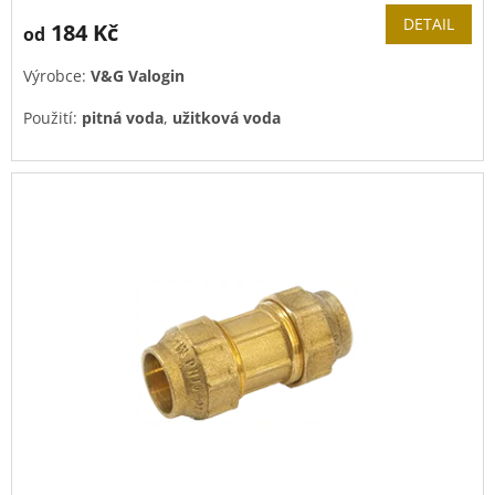
DETAIL
184 Kč
od
Výrobce:
V&G Valogin
Použití:
pitná voda
,
užitková voda