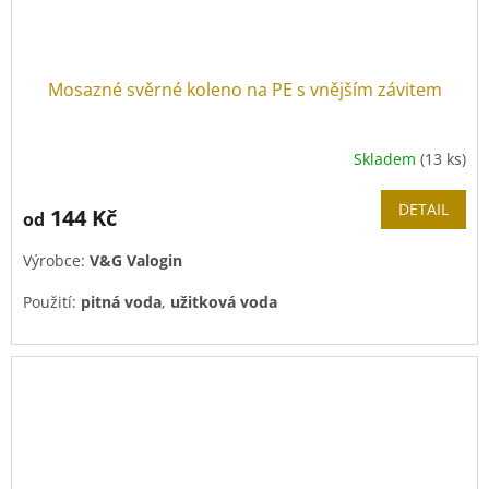
Mosazné svěrné koleno na PE s vnějším závitem
Skladem
(13 ks)
Průměrné
hodnocení
produktu
DETAIL
144 Kč
od
je
4,0
Výrobce:
V&G Valogin
z
5
Použití:
pitná voda
,
užitková voda
hvězdiček.