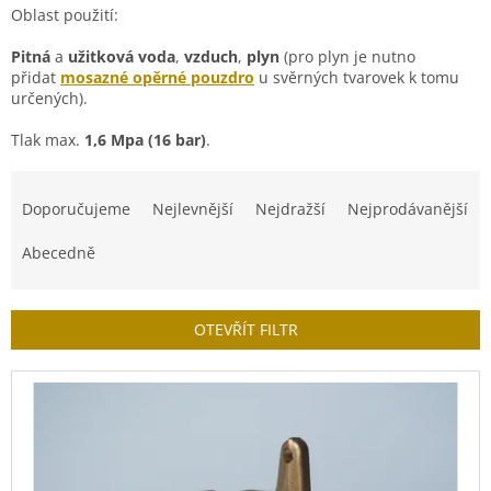
Oblast použití:
Pitná
a
užitková voda
,
vzduch
,
plyn
(pro plyn je nutno
přidat
mosazné opěrné pouzdro
u svěrných tvarovek k tomu
určených).
Tlak max.
1,6 Mpa (16 bar)
.
Ř
a
Doporučujeme
Nejlevnější
Nejdražší
Nejprodávanější
z
e
Abecedně
n
í
p
OTEVŘÍT FILTR
r
o
V
d
ý
u
p
k
i
t
s