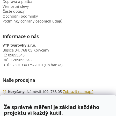
Doprava a platba
Věrnostní slevy
Časté dotazy
Obchodní podmínky
Podmínky ochrany osobních údajů
Informace o nás
VTP tvarovky s.r.o.
Blišice 34, 768 05 Koryčany
IČ: 09895345
DIČ: CZ09895345
B. ú.: 2301934375/2010 (Fio banka)
Naše prodejna
Koryčany
, Náměstí 109, 768 05
Zobrazit na mapě
Otevírací doba
Že správné měření je základ každého
Po - Čt
06:00 - 07:00
projektu ví každý kutil.
07:30 - 15:30