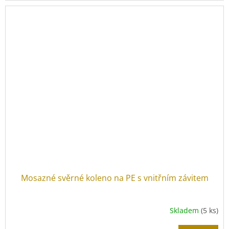
Mosazné svěrné koleno na PE s vnitřním závitem
Skladem
(5 ks)
Průměrné
hodnocení