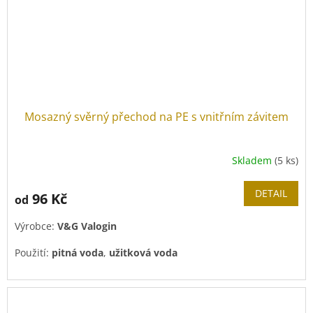
Mosazný svěrný přechod na PE s vnitřním závitem
Skladem
(5 ks)
DETAIL
96 Kč
od
Výrobce:
V&G Valogin
Použití:
pitná voda
,
užitková voda