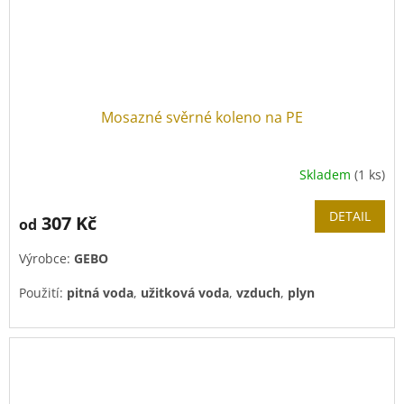
Mosazné svěrné koleno na PE
Skladem
(1 ks)
DETAIL
307 Kč
od
Výrobce:
GEBO
Použití:
pitná voda
,
užitková voda
,
vzduch
,
plyn