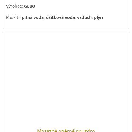
Výrobce:
GEBO
Použití:
pitná voda
,
užitková voda
,
vzduch
,
plyn
Mosazné opěrné pouzdro