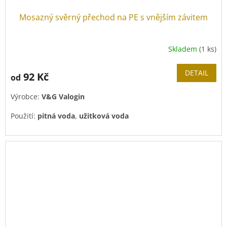
Mosazný svěrný přechod na PE s vnějším závitem
Skladem
(1 ks)
DETAIL
92 Kč
od
Výrobce:
V&G Valogin
Použití:
pitná voda
,
užitková voda