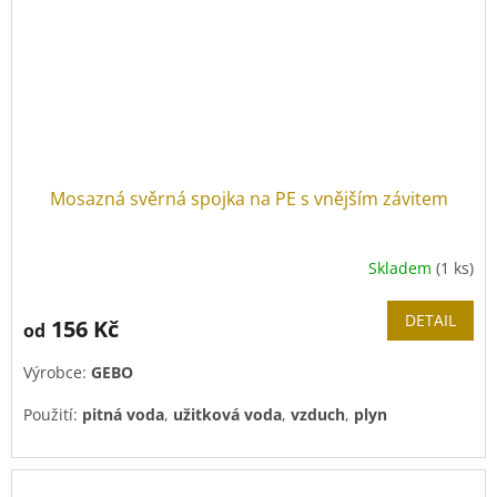
Mosazná svěrná spojka na PE s vnějším závitem
Skladem
(1 ks)
DETAIL
156 Kč
od
Výrobce:
GEBO
Použití:
pitná voda
,
užitková voda
,
vzduch
,
plyn