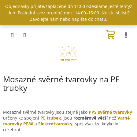
Přejít
Objednávky přijaté/zaplacené do 11:00 odesíláme ještě tentýž
na
den. Poslední svoz probíhá mezi 14:00–15:00. Nejste si jistí?
obsah
Zavolejte nám nebo napište do chatu.
NÁKUP
KOŠÍK
Mosazné svěrné tvarovky na PE
trubky
Mosazné svěrné tvarovky jsou stejně jako
PPS svěrné tvarovky
určeny ke spojení
PE trubek
.
Jsou
rozměrově větší
než
Varné
tvarovky PE80
a
Elektrotvarovky
, spoj však lze kdykoliv
rozebrat.