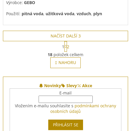
Výrobce:
GEBO
Použití:
pitná voda
,
užitková voda
,
vzduch
,
plyn
NAČÍST DALŠÍ 3
S
1
2
t
O
r
18
položek celkem
v
á
l
NAHORU
n
á
k
o
d
v
Z
a
á
c
á
Novinky
Slevy
Akce
n
í
p
í
E-mail
p
a
r
t
Vložením e-mailu souhlasíte s
podmínkami ochrany
v
í
osobních údajů
k
y
v
PŘIHLÁSIT SE
ý