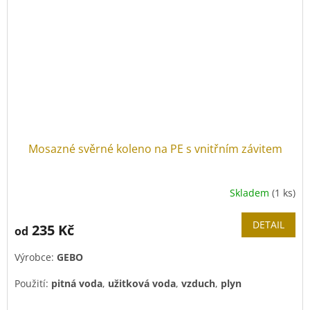
Mosazné svěrné koleno na PE s vnitřním závitem
Skladem
(1 ks)
DETAIL
235 Kč
od
Výrobce:
GEBO
Použití:
pitná voda
,
užitková voda
,
vzduch
,
plyn