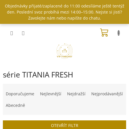
Přejít
Objednávky přijaté/zaplacené do 11:00 odesíláme ještě tentýž
na
den. Poslední svoz probíhá mezi 14:00–15:00. Nejste si jistí?
obsah
Zavolejte nám nebo napište do chatu.
NÁKUP
KOŠÍK
série TITANIA FRESH
Ř
a
Doporučujeme
Nejlevnější
Nejdražší
Nejprodávanější
z
e
Abecedně
n
í
p
OTEVŘÍT FILTR