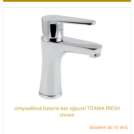
r
o
V
d
ý
u
p
k
i
t
s
ů
p
r
o
d
u
k
t
ů
Umyvadlová baterie bez výpusti TITANIA FRESH
chrom
Skladem do 10 dnů