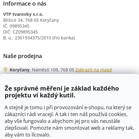
Informace o nás
VTP tvarovky s.r.o.
Blišice 34, 768 05 Koryčany
IČ: 09895345
DIČ: CZ09895345
B. ú.: 2301934375/2010 (Fio banka)
Naše prodejna
Koryčany
, Náměstí 109, 768 05
Zobrazit na mapě
Otevírací doba
Že správné měření je základ každého
Po - Čt
06:00 - 07:00
projektu ví každý kutil.
07:30 - 15:30
Pá
06:00 - 07:00
A stejně je tomu i při provozování e-shopu, na který se
07:30 - 15:00
zákazníci rádi vracejí. A tak i ten náš používá cookies,
aby vše fungovalo a abychom jej pro vás neustále
So
07:00 - 10:00
zlepšovali. Pomozte nám smontovat web a reklamy tak,
Ne
zavřeno
aby vám to lícovalo.