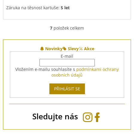
Záruka na těsnost kartuše:
5 let
7
položek celkem
O
v
l
Z
á
á
Novinky
Slevy
Akce
d
p
E-mail
a
a
c
t
Vložením e-mailu souhlasíte s
podmínkami ochrany
í
í
osobních údajů
p
r
v
PŘIHLÁSIT SE
k
y
v
ý
Sledujte nás
p
i
s
u