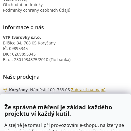
Obchodní podmínky
Podmínky ochrany osobních údajů
Informace o nás
VTP tvarovky s.r.o.
Blišice 34, 768 05 Koryčany
IČ: 09895345
DIČ: CZ09895345
B. ú.: 2301934375/2010 (Fio banka)
Naše prodejna
Koryčany
, Náměstí 109, 768 05
Zobrazit na mapě
Otevírací doba
Že správné měření je základ každého
Po - Čt
06:00 - 07:00
projektu ví každý kutil.
07:30 - 15:30
Pá
06:00 - 07:00
A stejně je tomu i při provozování e-shopu, na který se
07:30 - 15:00