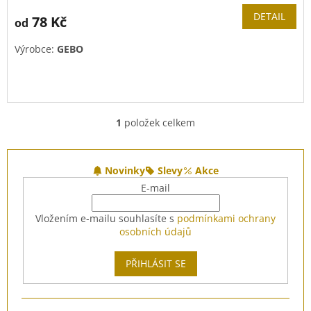
DETAIL
78 Kč
od
Výrobce:
GEBO
1
položek celkem
O
v
l
Z
á
á
Novinky
Slevy
Akce
d
p
E-mail
a
a
c
t
Vložením e-mailu souhlasíte s
podmínkami ochrany
í
í
osobních údajů
p
r
v
PŘIHLÁSIT SE
k
y
v