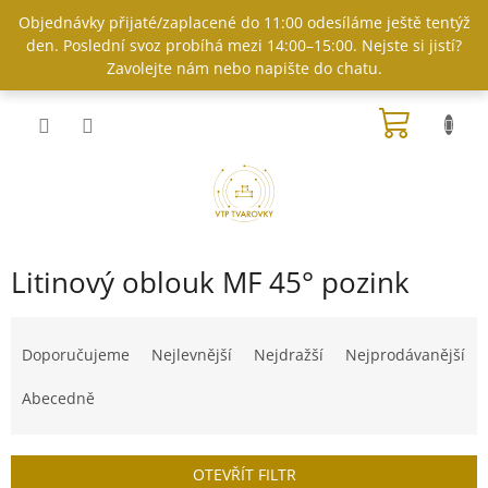
Přejít
Objednávky přijaté/zaplacené do 11:00 odesíláme ještě tentýž
na
den. Poslední svoz probíhá mezi 14:00–15:00. Nejste si jistí?
obsah
Zavolejte nám nebo napište do chatu.
NÁKUP
KOŠÍK
Litinový oblouk MF 45° pozink
Ř
a
Doporučujeme
Nejlevnější
Nejdražší
Nejprodávanější
z
e
Abecedně
n
í
p
OTEVŘÍT FILTR