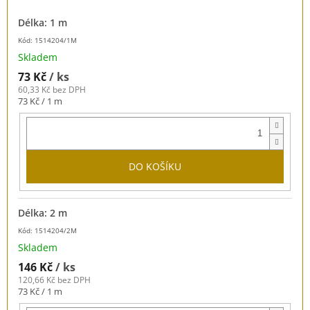
Délka: 1 m
Kód: 1514204/1M
Skladem
73 Kč
/ ks
60,33 Kč bez DPH
Měrná
73 Kč / 1 m
cena:
DO KOŠÍKU
Délka: 2 m
Kód: 1514204/2M
Skladem
146 Kč
/ ks
120,66 Kč bez DPH
Měrná
73 Kč / 1 m
cena: