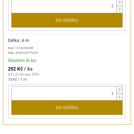
DO KOŠÍKU
Délka: 4 m
Kód: 1514204/4M
EAN:
8594169770291
Skladem
(6 ks)
292 Kč
/ ks
241,32 Kč bez DPH
Měrná
73 Kč / 1 m
cena:
DO KOŠÍKU