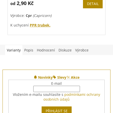
2,90 Kč
od
DETAIL
Výrobce:
Cpr
(Capricorn)
V
K uchycení
PPR trubek.
K
Cena za 1 úchytku
(na druhém obrázku je příklad
C
zapojení dvou a více úchytek).
z
Varianty
Popis
Hodnocení
Diskuze
Výrobce
Z
á
Novinky
Slevy
Akce
p
E-mail
a
t
Vložením e-mailu souhlasíte s
podmínkami ochrany
í
osobních údajů
PŘIHLÁSIT SE