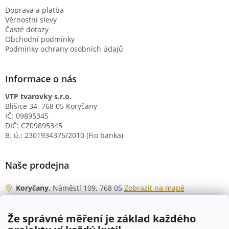
Doprava a platba
Věrnostní slevy
Časté dotazy
Obchodní podmínky
Podmínky ochrany osobních údajů
Informace o nás
VTP tvarovky s.r.o.
Blišice 34, 768 05 Koryčany
IČ: 09895345
DIČ: CZ09895345
B. ú.: 2301934375/2010 (Fio banka)
Naše prodejna
Koryčany
, Náměstí 109, 768 05
Zobrazit na mapě
Otevírací doba
Že správné měření je základ každého
Po - Čt
06:00 - 07:00