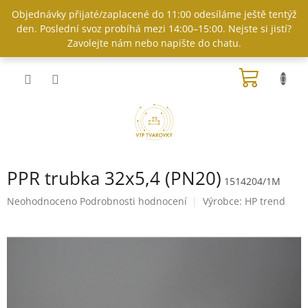
Přejít
Objednávky přijaté/zaplacené do 11:00 odesíláme ještě tentýž
na
den. Poslední svoz probíhá mezi 14:00–15:00. Nejste si jistí?
obsah
Zavolejte nám nebo napište do chatu.
NÁKUP
KOŠÍK
PPR trubka 32x5,4 (PN20)
1514204/1M
Průměrné
Neohodnoceno
Podrobnosti hodnocení
Výrobce:
HP trend
hodnocení
produktu
je
0,0
z
5
hvězdiček.