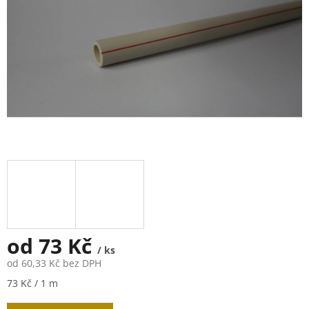
od
73 Kč
/ ks
od
60,33 Kč
bez DPH
Měrná
73 Kč / 1 m
cena: