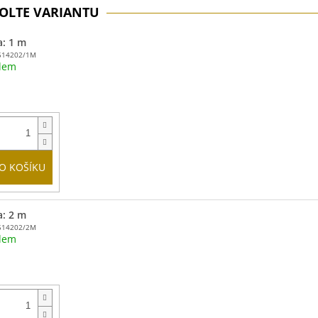
a: 1 m
514202/1M
dem
O KOŠÍKU
a: 2 m
514202/2M
dem