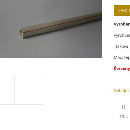
cena:
ek.
ZVOL
Vyroben
Výrobce
Tlaková
Max. te
Červený
Detailní
TISK