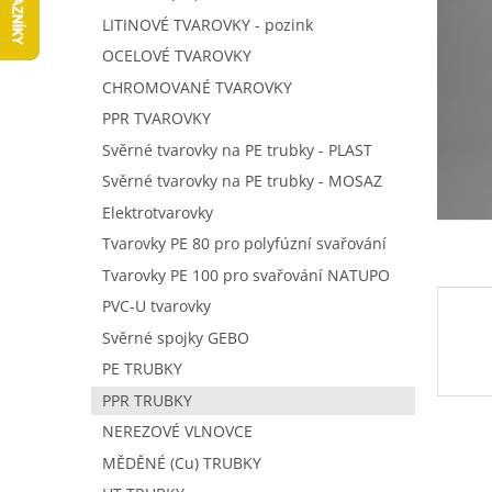
5
í
LITINOVÉ TVAROVKY - pozink
hvězdič
p
OCELOVÉ TVAROVKY
a
n
CHROMOVANÉ TVAROVKY
e
PPR TVAROVKY
l
Svěrné tvarovky na PE trubky - PLAST
Svěrné tvarovky na PE trubky - MOSAZ
Elektrotvarovky
Tvarovky PE 80 pro polyfúzní svařování
Tvarovky PE 100 pro svařování NATUPO
PVC-U tvarovky
Svěrné spojky GEBO
PE TRUBKY
PPR TRUBKY
NEREZOVÉ VLNOVCE
MĚDĚNÉ (Cu) TRUBKY