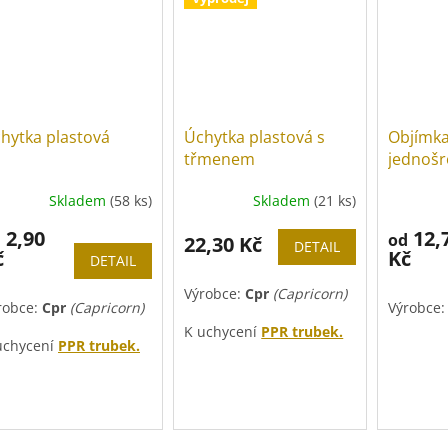
hytka plastová
Úchytka plastová s
Objímk
třmenem
jednoš
Skladem
(58 ks)
Skladem
(21 ks)
2,90
12,
d
od
22,30 Kč
DETAIL
č
Kč
DETAIL
Výrobce:
Cpr
(Capricorn)
robce:
Cpr
(Capricorn)
Výrobce
K uchycení
PPR trubek.
uchycení
PPR trubek.
Cena za 1 úchytku
(na
na za 1 úchytku
(na
druhém obrázku je
uhém obrázku je
příklad zapojení dvou a
íklad zapojení dvou a
více úchytek).
ce úchytek).