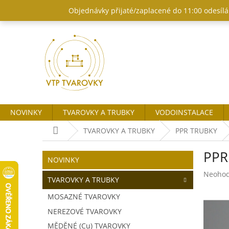
Přejít
Objednávky přijaté/zaplacené do 11:00 odesílám
na
obsah
NOVINKY
TVAROVKY A TRUBKY
VODOINSTALACE
Domů
TVAROVKY A TRUBKY
PPR TRUBKY
P
PPR
o
Přeskočit
NOVINKY
kategorie
s
Průměr
Neoho
t
TVAROVKY A TRUBKY
hodnoc
r
produk
MOSAZNÉ TVAROVKY
a
je
NEREZOVÉ TVAROVKY
n
0,0
z
n
MĚDĚNÉ (Cu) TVAROVKY