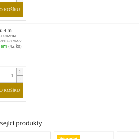
O KOŠÍKU
a: 4 m
514202/4M
594169770277
adem
(42 ks)
O KOŠÍKU
sející produkty
Výprodej