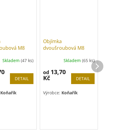
a
Objímka
Instalatérská
roubová M8
dvoušroubová M8
filcový pás
Skladem
(47 ks)
Skladem
(65 ks)
Skl
70
13,70
40 Kč
od
Kč
DETAIL
DETAIL
Měrná
4 Kč / 1 m
cena:
Do košíku
:
Koňařík
Výrobce:
Koňařík
Výrobce:
Nývlt
Délka:
10 m
Šířka:
7 cm