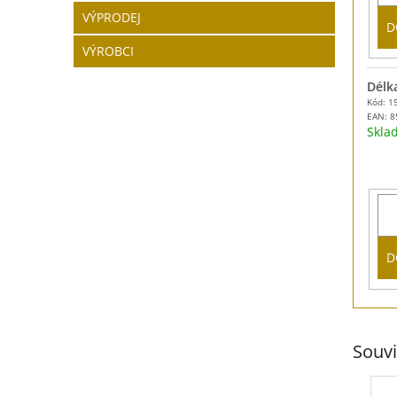
VÝPRODEJ
D
VÝROBCI
Délk
Kód: 1
EAN:
8
Skl
D
Souvi