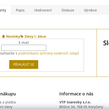
anty
Popis
Hodnocení
Diskuze
Výrobce
Novinky
Slevy
Akce
S
E-mail
ouhlasíte s
podmínkami ochrany osobních údajů
PŘIHLÁSIT SE
 nákupu
Informace o nás
 a platba
VTP tvarovky s.r.o.
ní slevy
Blišice 34, 768 05 Koryčany