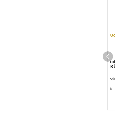
Úc
o
K
Vý
K 
Ce
dr
př
ví