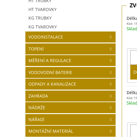
HT TRUBKY
HT TVAROVKY
KG TRUBKY
Délk
Kód: 1
KG TVAROVKY
Skla
VODOINSTALACE
TOPENÍ
MĚŘENÍ A REGULACE
D
VODOVODNÍ BATERIE
ODPADY A KANALIZACE
Délk
ZAHRADA
Kód: 1
Skla
NÁDRŽE
NÁŘADÍ
MONTÁŽNÍ MATERIÁL