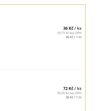
36 Kč
/ ks
29,75 Kč bez DPH
Měrná
36 Kč / 1 m
cena:
72 Kč
/ ks
59,50 Kč bez DPH
Měrná
36 Kč / 1 m
cena: