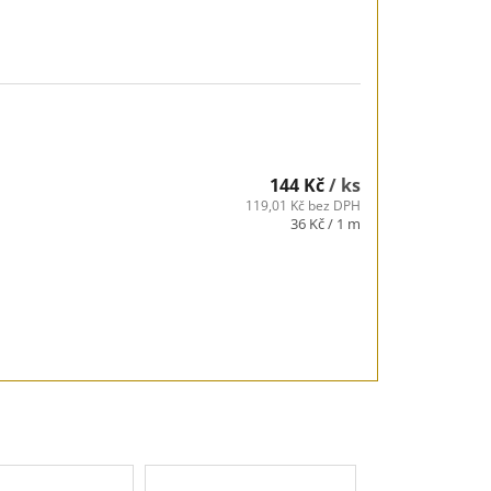
144 Kč
/ ks
119,01 Kč bez DPH
Měrná
36 Kč / 1 m
cena: