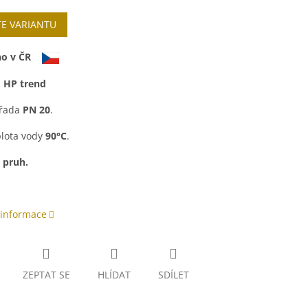
TE VARIANTU
o v ČR
:
HP trend
 řada
PN 20
.
plota vody
90°C
.
pruh.
 informace
ZEPTAT SE
HLÍDAT
SDÍLET