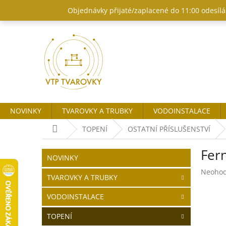
Přejít
Objednávky přijaté/zaplacené do 11:00 odesílám
na
obsah
NOVINKY
TVAROVKY A TRUBKY
VODOINSTALACE
Domů
TOPENÍ
OSTATNÍ PŘÍSLUŠENSTVÍ
P
Fern
o
Přeskočit
NOVINKY
kategorie
s
Průměr
Neoho
t
TVAROVKY A TRUBKY
hodnoc
r
produk
VODOINSTALACE
a
je
n
0,0
TOPENÍ
z
n