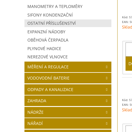
MANOMETRY A TEPLOMĚRY
SIFONY KONDENZAČNÍ
Kód: 5
EAN:
5
OSTATNÍ PŘÍSLUŠENSTVÍ
Skla
EXPANZNÍ NÁDOBY
OBĚHOVÁ ČERPADLA
PLYNOVÉ HADICE
NEREZOVÉ VLNOVCE
D
MĚŘENÍ A REGULACE
VODOVODNÍ BATERIE
ODPADY A KANALIZACE
Kód: 5
ZAHRADA
EAN:
5
Skla
NÁDRŽE
NÁŘADÍ