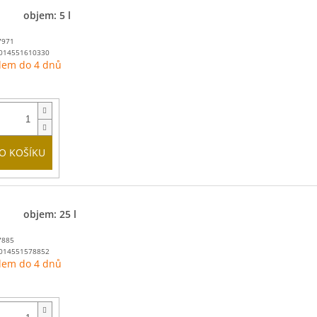
objem: 5 l
7971
014551610330
dem do 4 dnů
O KOŠÍKU
objem: 25 l
7885
014551578852
dem do 4 dnů