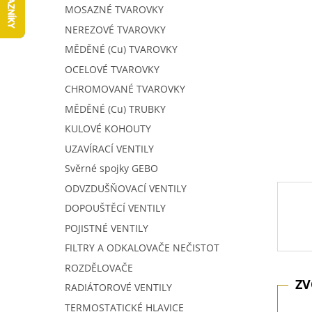
5
í
MOSAZNÉ TVAROVKY
hvězdič
p
NEREZOVÉ TVAROVKY
a
MĚDĚNÉ (Cu) TVAROVKY
n
e
OCELOVÉ TVAROVKY
l
CHROMOVANÉ TVAROVKY
MĚDĚNÉ (Cu) TRUBKY
KULOVÉ KOHOUTY
UZAVÍRACÍ VENTILY
Svěrné spojky GEBO
ODVZDUŠŇOVACÍ VENTILY
DOPOUŠTĚCÍ VENTILY
POJISTNÉ VENTILY
FILTRY A ODKALOVAČE NEČISTOT
ROZDĚLOVAČE
RADIÁTOROVÉ VENTILY
TERMOSTATICKÉ HLAVICE