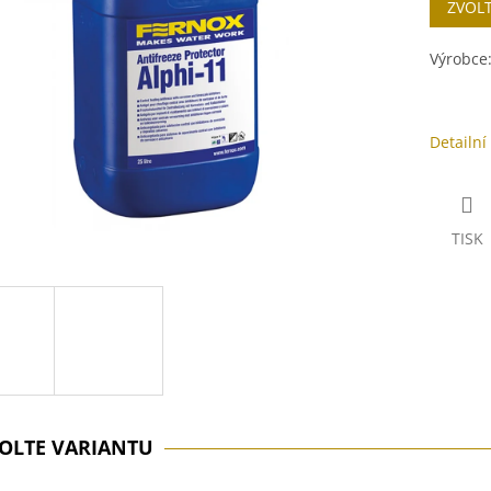
ZVOL
cena:
ek.
Výrobce
Detailní
TISK