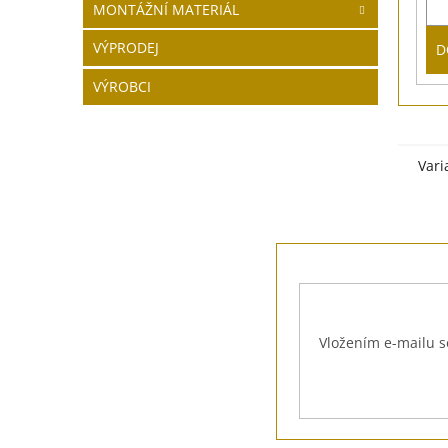
MONTÁŽNÍ MATERIÁL
VÝPRODEJ
D
VÝROBCI
Vari
Z
á
p
a
t
Vložením e-mailu s
í