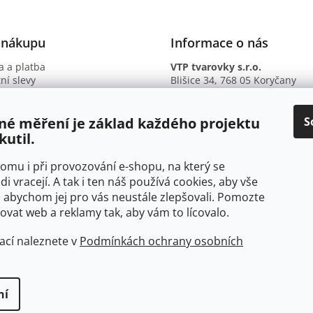
 nákupu
Informace o nás
 a platba
VTP tvarovky s.r.o.
ní slevy
Blišice 34, 768 05 Koryčany
otazy
IČ: 09895345
ní podmínky
DIČ: CZ09895345
ky ochrany osobních údajů
B. ú.: 2301934375/2010 (Fio ba
S
né měření je základ každého projektu
kutil.
 tomu i při provozování e-shopu, na který se
di vracejí. A tak i ten náš používá cookies, aby vše
 abychom jej pro vás neustále zlepšovali. Pomozte
at web a reklamy tak, aby vám to lícovalo.
ací naleznete v
Podmínkách ochrany osobních
ní
yhrazena.
Upravit nastavení cookies