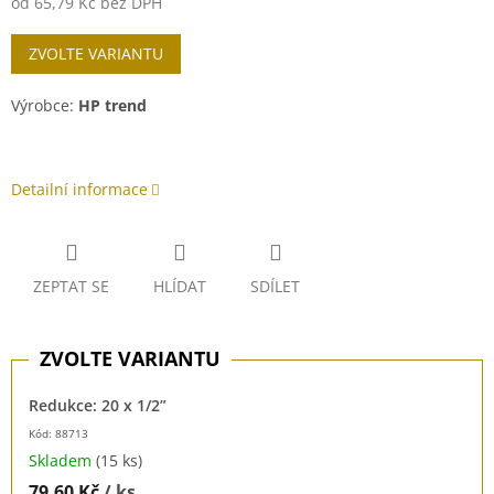
od
65,79 Kč
bez DPH
Měrná
ZVOLTE VARIANTU
cena:
Výrobce:
HP trend
Detailní informace
ZEPTAT SE
HLÍDAT
SDÍLET
Redukce: 20 x 1/2”
Kód: 88713
Skladem
(15 ks)
79,60 Kč
/ ks