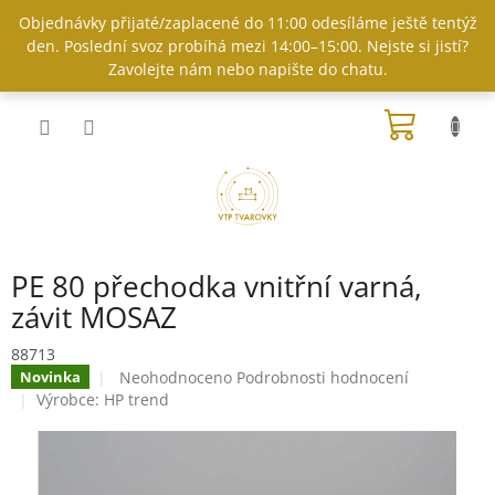
Přejít
Objednávky přijaté/zaplacené do 11:00 odesíláme ještě tentýž
na
den. Poslední svoz probíhá mezi 14:00–15:00. Nejste si jistí?
obsah
Zavolejte nám nebo napište do chatu.
NÁKUP
KOŠÍK
PE 80 přechodka vnitřní varná,
závit MOSAZ
88713
Průměrné
Neohodnoceno
Podrobnosti hodnocení
Novinka
hodnocení
Výrobce:
HP trend
produktu
je
0,0
z