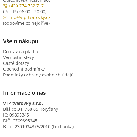
+420 774 762 717
(Po - Pá 06:00 - 20:00)
info@vtp-tvarovky.cz
(odpovíme co nejdříve)
Vše o nákupu
Doprava a platba
Věrnostní slevy
Časté dotazy
Obchodní podmínky
Podmínky ochrany osobních údajů
Informace o nás
VTP tvarovky s.r.o.
Blišice 34, 768 05 Koryčany
IČ: 09895345
DIČ: CZ09895345
B. ú.: 2301934375/2010 (Fio banka)