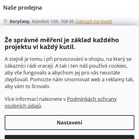
Naše prodejna
Koryčany
, Náměstí 109, 768 05
Zobrazit na mapě
Otevírací doba
Že správné měření je základ každého
Po - Čt
06:00 - 07:00
projektu ví každý kutil.
07:30 - 15:30
Pá
06:00 - 07:00
A stejně je tomu i při provozování e-shopu, na který se
07:30 - 15:00
zákazníci rádi vracejí. A tak i ten náš používá cookies,
aby vše fungovalo a abychom jej pro vás neustále
So
07:00 - 10:00
zlepšovali. Pomozte nám smontovat web a reklamy tak,
Ne
zavřeno
aby vám to lícovalo.
Více informací naleznete v
Podmínkách ochrany
osobních údajů
.
Vytvořil Shoptet
Nastavení
Copyright 2026
VTP-tvarovky.cz
. Všechna práva vyhrazena.