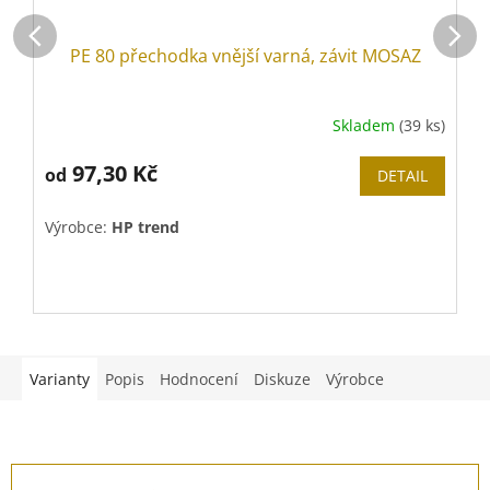
PE 80 přechodka vnější varná, závit MOSAZ
Skladem
(39 ks)
97,30 Kč
od
DETAIL
Výrobce:
HP trend
V
Varianty
Popis
Hodnocení
Diskuze
Výrobce
Z