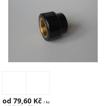
5
hvězdiček.
od
79,60 Kč
/ ks