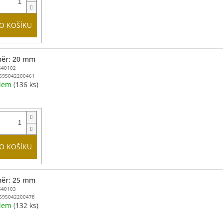
O KOŠÍKU
ěr: 20 mm
540102
595042200461
adem
(136 ks)
O KOŠÍKU
ěr: 25 mm
540103
595042200478
adem
(132 ks)