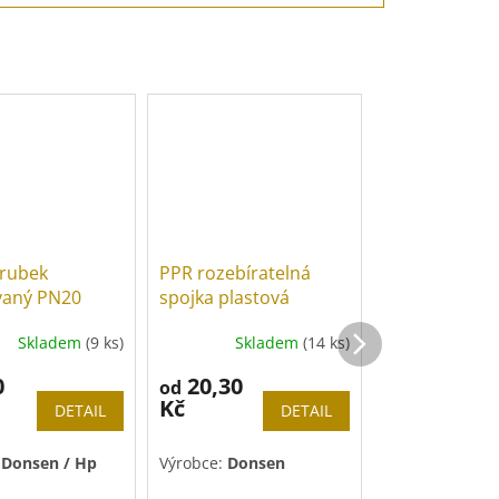
rubek
PPR rozebíratelná
PPR rozebíra
vaný PN20
spojka plastová
spojka kovov
Skladem
(9 ks)
Skladem
(14 ks)
Sk
0
20,30
67,40
od
od
Kč
Kč
DETAIL
DETAIL
:
Donsen / Hp
Výrobce:
Donsen
Výrobce:
Dons