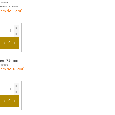
540107
595042213416
dem do 5 dnů
O KOŠÍKU
ěr: 75 mm
540108
dem do 10 dnů
O KOŠÍKU