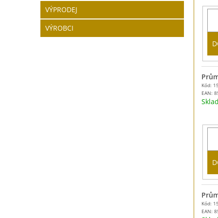
VÝPRODEJ
VÝROBCI
D
Prům
Kód: 1
EAN:
8
Skl
D
Prům
Kód: 1
EAN:
8