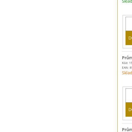
Skl
D
Prům
Kód: 1
EAN:
8
Skla
D
Prům