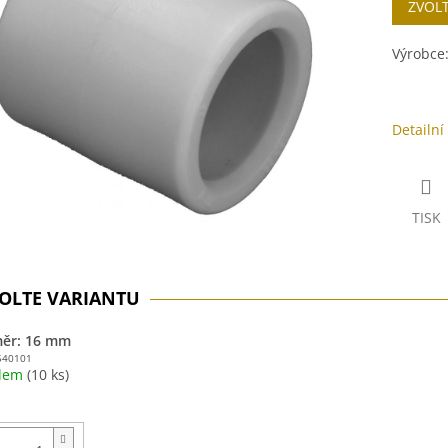
ZVOL
cena:
ek.
Výrobce
Detailní
TISK
ěr: 16 mm
540101
adem
(10 ks)