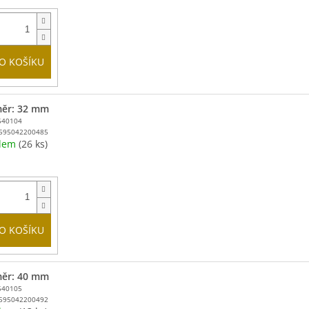
O KOŠÍKU
ěr: 32 mm
540104
595042200485
adem
(26 ks)
O KOŠÍKU
ěr: 40 mm
540105
595042200492