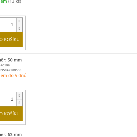
adem
(13 ks)
O KOŠÍKU
ěr: 50 mm
540106
595042200508
dem do 5 dnů
O KOŠÍKU
ěr: 63 mm