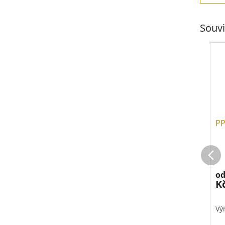
Souvi
PP
o
K
Vý