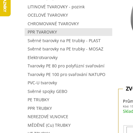
5
í
LITINOVÉ TVAROVKY - pozink
hvězdič
p
OCELOVÉ TVAROVKY
a
n
CHROMOVANÉ TVAROVKY
e
PPR TVAROVKY
l
Svěrné tvarovky na PE trubky - PLAST
Svěrné tvarovky na PE trubky - MOSAZ
Elektrotvarovky
Tvarovky PE 80 pro polyfúzní svařování
Tvarovky PE 100 pro svařování NATUPO
PVC-U tvarovky
Svěrné spojky GEBO
PE TRUBKY
Prům
Kód: 1
PPR TRUBKY
Skl
NEREZOVÉ VLNOVCE
MĚDĚNÉ (Cu) TRUBKY