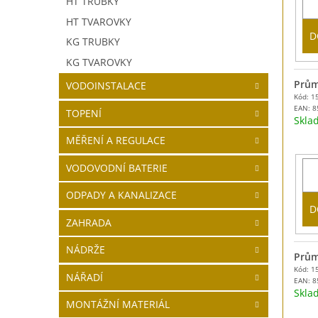
HT TRUBKY
HT TVAROVKY
D
KG TRUBKY
KG TVAROVKY
Prům
VODOINSTALACE
Kód: 1
EAN:
8
TOPENÍ
Skl
MĚŘENÍ A REGULACE
VODOVODNÍ BATERIE
ODPADY A KANALIZACE
D
ZAHRADA
NÁDRŽE
Prům
Kód: 1
NÁŘADÍ
EAN:
8
Skl
MONTÁŽNÍ MATERIÁL