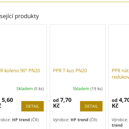
sející produkty
R koleno 90° PN20
PPR T-kus PN20
PPR nát
reduko
Skladem
(5 ks)
Skladem
(19 ks)
5,60
7,70
4,7
d
od
od
č
Kč
Kč
DETAIL
DETAIL
robce:
HP trend
(ČR)
Výrobce:
HP trend
(ČR)
Výrobce
trend