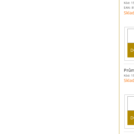
Kód: 1
EAN:
8
Skla
D
Prům
Kód: 1
Skla
D