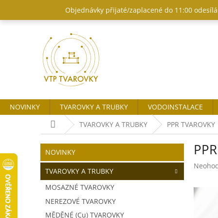
Přejít
Objednávky přijaté/zaplacené do 11:00 odesílám
na
obsah
NOVINKY
TVAROVKY A TRUBKY
VODOINSTALACE
Domů
TVAROVKY A TRUBKY
PPR TVAROVKY
P
PPR
o
Přeskočit
NOVINKY
kategorie
s
Průměr
Neoho
t
TVAROVKY A TRUBKY
hodnoc
r
produk
MOSAZNÉ TVAROVKY
a
je
NEREZOVÉ TVAROVKY
n
0,0
z
n
MĚDĚNÉ (Cu) TVAROVKY