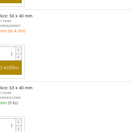
kce: 50 x 40 mm
2115040
595042200607
dem do 4 dnů
O KOŠÍKU
kce: 63 x 40 mm
2116340
595042213300
adem
(9 ks)