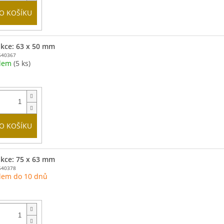
O KOŠÍKU
kce: 63 x 50 mm
540367
adem
(5 ks)
O KOŠÍKU
kce: 75 x 63 mm
540378
dem do 10 dnů