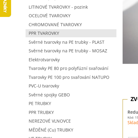
5
í
LITINOVÉ TVAROVKY - pozink
hvězdič
p
OCELOVÉ TVAROVKY
a
n
CHROMOVANÉ TVAROVKY
e
PPR TVAROVKY
l
Svěrné tvarovky na PE trubky - PLAST
Svěrné tvarovky na PE trubky - MOSAZ
Elektrotvarovky
Tvarovky PE 80 pro polyfúzní svařování
Tvarovky PE 100 pro svařování NATUPO
PVC-U tvarovky
Svěrné spojky GEBO
PE TRUBKY
Redu
PPR TRUBKY
Kód: 1
NEREZOVÉ VLNOVCE
Skla
MĚDĚNÉ (Cu) TRUBKY