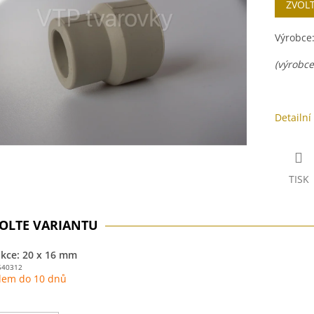
ZVOL
cena:
ek.
Výrobce
(výrobce
Detailní
TISK
kce: 20 x 16 mm
540312
dem do 10 dnů