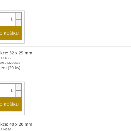
O KOŠÍKU
kce: 32 x 25 mm
2113225
595042200539
adem
(20 ks)
O KOŠÍKU
kce: 40 x 20 mm
2114020