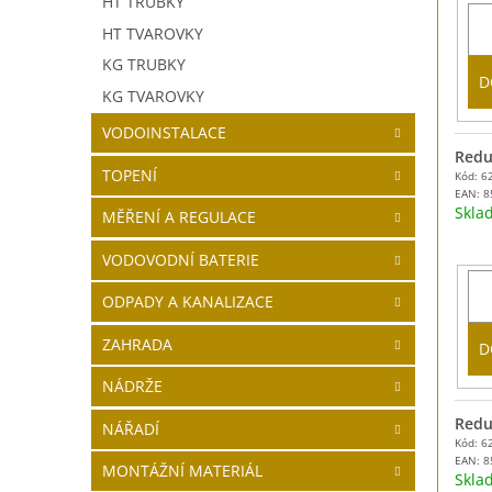
HT TRUBKY
HT TVAROVKY
KG TRUBKY
D
KG TVAROVKY
VODOINSTALACE
Redu
TOPENÍ
Kód: 6
EAN:
8
Skl
MĚŘENÍ A REGULACE
VODOVODNÍ BATERIE
ODPADY A KANALIZACE
ZAHRADA
D
NÁDRŽE
Redu
NÁŘADÍ
Kód: 6
EAN:
8
MONTÁŽNÍ MATERIÁL
Skl