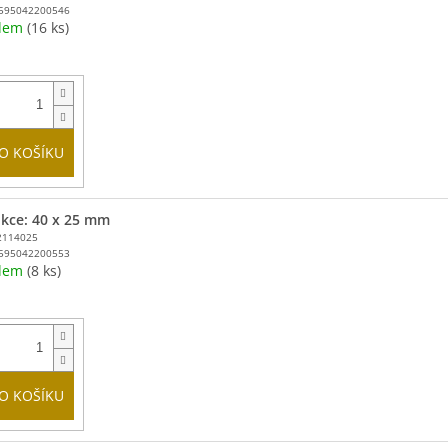
595042200546
adem
(16 ks)
O KOŠÍKU
kce: 40 x 25 mm
2114025
595042200553
adem
(8 ks)
O KOŠÍKU