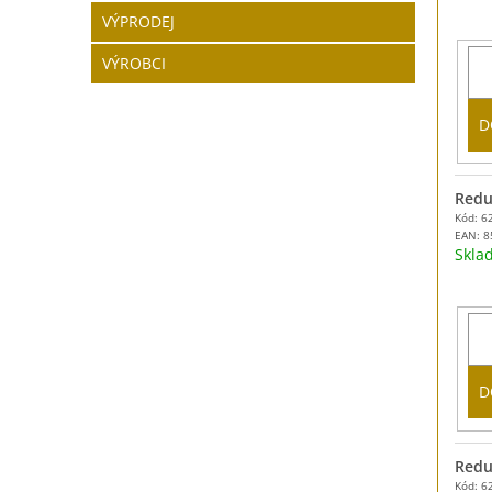
VÝPRODEJ
VÝROBCI
D
Redu
Kód: 6
EAN:
8
Skl
D
Redu
Kód: 6