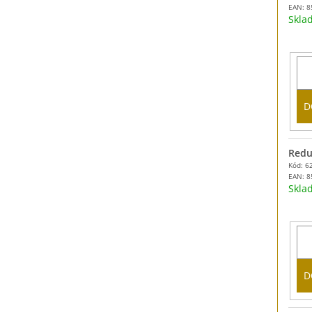
EAN:
8
Skl
D
Redu
Kód: 6
EAN:
8
Skl
D