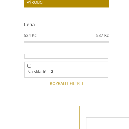
Doba 
VÝROBCI
31.12
Cena
524
Kč
587
Kč
Na skladě
2
ROZBALIT FILTR
Z
á
p
a