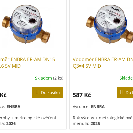
měr ENBRA ER-AM DN15
Vodoměr ENBRA ER-AM D
,6 SV MID
Q3=4 SV MID
Skladem
(2 ks)
Sklad
Do košíku
Do 
 Kč
587 Kč
ce:
ENBRA
Výrobce:
ENBRA
ýroby +
metrologické ověření
Rok výroby +
metrologické ově
la
:
2026
měřidla
:
2025