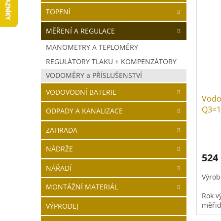
V
a
í
TOPENÍ
ý
n
p
p
n
r
MĚŘENÍ A REGULACE
i
í
o
s
p
d
MANOMETRY A TEPLOMĚRY
p
a
u
REGULÁTORY TLAKU + KOMPENZÁTORY
r
n
k
VODOMĚRY a PŘÍSLUŠENSTVÍ
o
e
t
d
l
ů
VODOVODNÍ BATERIE
Vodo
u
Q3=1
k
ODPADY A KANALIZACE
t
ZAHRADA
ů
NÁDRŽE
524
NÁŘADÍ
Výrob
MONTÁŽNÍ MATERIÁL
Rok v
měřid
VÝPRODEJ