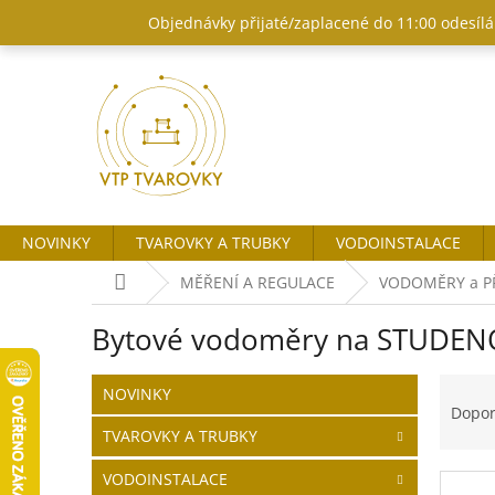
Přejít
Objednávky přijaté/zaplacené do 11:00 odesílám
na
obsah
NOVINKY
TVAROVKY A TRUBKY
VODOINSTALACE
Domů
MĚŘENÍ A REGULACE
VODOMĚRY a P
Bytové vodoměry na STUDEN
P
Ř
Přeskočit
NOVINKY
o
kategorie
a
Dopo
s
z
TVAROVKY A TRUBKY
t
e
r
n
VODOINSTALACE