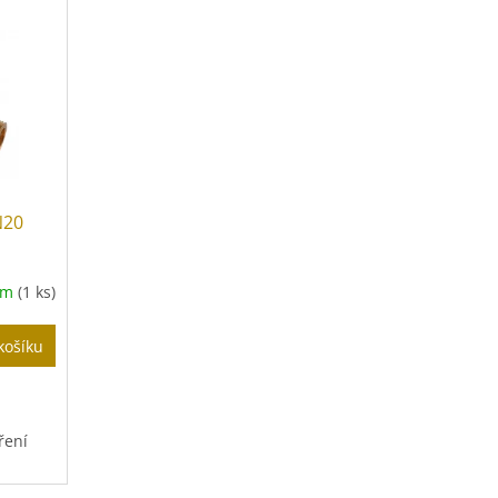
N20
em
(1 ks)
košíku
ření