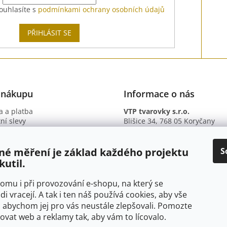
ouhlasíte s
podmínkami ochrany osobních údajů
PŘIHLÁSIT SE
 nákupu
Informace o nás
 a platba
VTP tvarovky s.r.o.
ní slevy
Blišice 34, 768 05 Koryčany
otazy
IČ: 09895345
ní podmínky
DIČ: CZ09895345
ky ochrany osobních údajů
B. ú.: 2301934375/2010 (Fio ba
S
né měření je základ každého projektu
kutil.
 tomu i při provozování e-shopu, na který se
di vracejí. A tak i ten náš používá cookies, aby vše
 abychom jej pro vás neustále zlepšovali. Pomozte
at web a reklamy tak, aby vám to lícovalo.