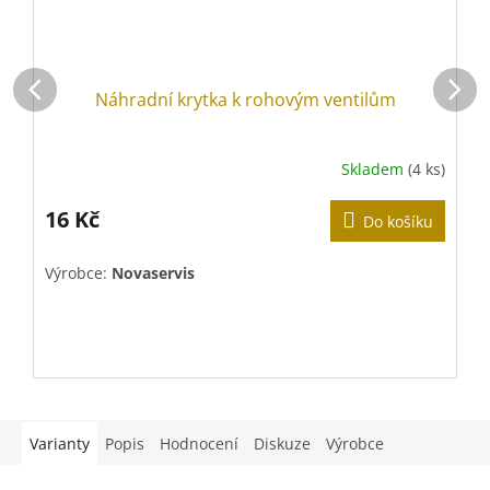
Náhradní krytka k rohovým ventilům
Skladem
(4 ks)
P
h
p
16 Kč
Do košíku
j
M
o
5
c
Výrobce:
Novaservis
z
V
5
h
Varianty
Popis
Hodnocení
Diskuze
Výrobce