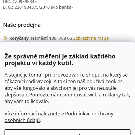
DIČ: CZ09895345
B. ú.: 2301934375/2010 (Fio banka)
Naše prodejna
Koryčany
, Náměstí 109, 768 05
Zobrazit na mapě
Otevírací doba
Že správné měření je základ každého
Po - Čt
06:00 - 07:00
projektu ví každý kutil.
07:30 - 15:30
Pá
06:00 - 07:00
A stejně je tomu i při provozování e-shopu, na který se
07:30 - 15:00
zákazníci rádi vracejí. A tak i ten náš používá cookies,
aby vše fungovalo a abychom jej pro vás neustále
So
07:00 - 10:00
zlepšovali. Pomozte nám smontovat web a reklamy tak,
Ne
zavřeno
aby vám to lícovalo.
Více informací naleznete v
Podmínkách ochrany
osobních údajů
.
Vytvořil Shoptet