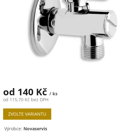
5
hvězdiček.
od
140 Kč
/ ks
od
115,70 Kč
bez DPH
Měrná
ZVOLTE VARIANTU
cena:
Výrobce:
Novaservis