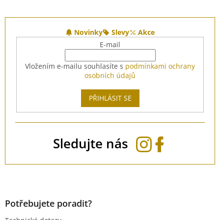
Z
á
Novinky
Slevy
Akce
p
E-mail
a
t
Vložením e-mailu souhlasíte s
podmínkami ochrany
í
osobních údajů
PŘIHLÁSIT SE
Sledujte nás
Potřebujete poradit?