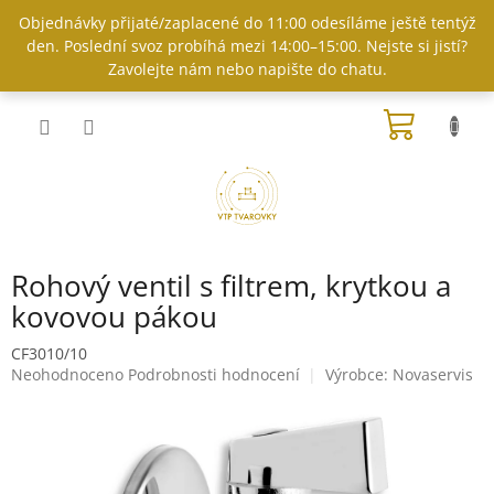
Přejít
Objednávky přijaté/zaplacené do 11:00 odesíláme ještě tentýž
na
den. Poslední svoz probíhá mezi 14:00–15:00. Nejste si jistí?
obsah
Zavolejte nám nebo napište do chatu.
NÁKUP
KOŠÍK
Rohový ventil s filtrem, krytkou a
kovovou pákou
CF3010/10
Průměrné
Neohodnoceno
Podrobnosti hodnocení
Výrobce:
Novaservis
hodnocení
produktu
je
0,0
z