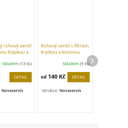
Výprodej
ý rohový ventil
Rohový ventil s filtrem,
Rohový ventil 
nou klapkou a
krytkou a kovovou
krytkou, pře
u pákou
pákou
matkou a ko
Skladem
(13 ks)
Skladem
(9 ks)
Sk
pákou
č
140 Kč
132 Kč
od
DETAIL
DETAIL
:
Novaservis
Výrobce:
Novaservis
Výrobce:
Nova