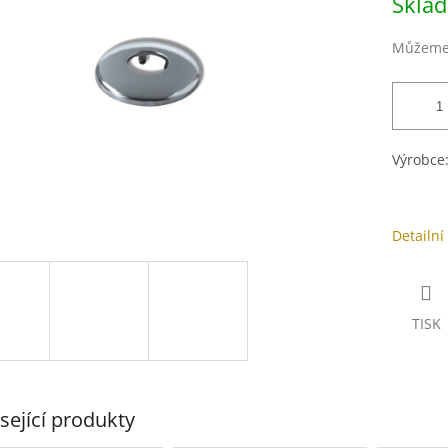
Skla
cena:
ek.
Můžeme 
Výrobce
Detailní
TISK
sející produkty