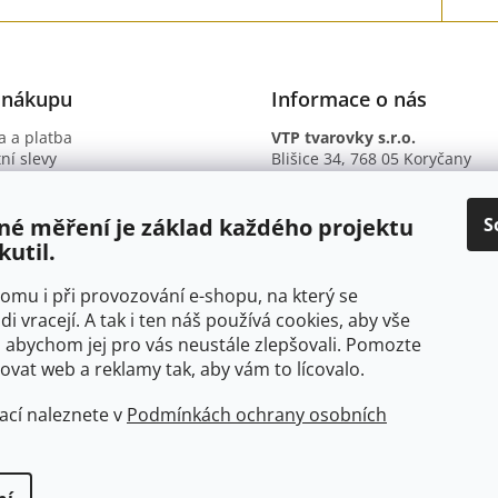
 nákupu
Informace o nás
 a platba
VTP tvarovky s.r.o.
ní slevy
Blišice 34, 768 05 Koryčany
otazy
IČ: 09895345
ní podmínky
DIČ: CZ09895345
ky ochrany osobních údajů
B. ú.: 2301934375/2010 (Fio ba
S
né měření je základ každého projektu
kutil.
 tomu i při provozování e-shopu, na který se
di vracejí. A tak i ten náš používá cookies, aby vše
 abychom jej pro vás neustále zlepšovali. Pomozte
at web a reklamy tak, aby vám to lícovalo.
ací naleznete v
Podmínkách ochrany osobních