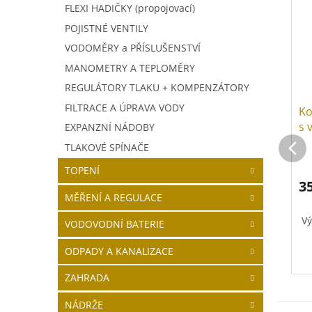
FLEXI HADIČKY (propojovací)
POJISTNÉ VENTILY
VODOMĚRY a PŘÍSLUŠENSTVÍ
MANOMETRY A TEPLOMĚRY
REGULÁTORY TLAKU + KOMPENZÁTORY
FILTRACE A ÚPRAVA VODY
Ko
s 
EXPANZNÍ NÁDOBY
TLAKOVÉ SPÍNAČE
TOPENÍ
3
MĚŘENÍ A REGULACE
Vý
VODOVODNÍ BATERIE
ODPADY A KANALIZACE
ZAHRADA
NÁDRŽE