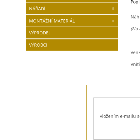
Popi
NÁŘADÍ
Náhr
MONTÁŽNÍ MATERIÁL
(Na 
VÝPRODEJ
VÝROBCI
Venk
Vnit
Z
á
p
a
t
Vložením e-mailu s
í