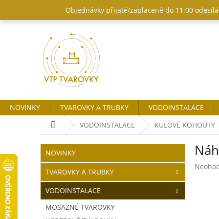
Přejít
Objednávky přijaté/zaplacené do 11:00 odesílám
na
obsah
NOVINKY
TVAROVKY A TRUBKY
VODOINSTALACE
Domů
VODOINSTALACE
KULOVÉ KOHOUTY
P
Náh
o
Přeskočit
NOVINKY
kategorie
s
Průměr
Neoho
t
TVAROVKY A TRUBKY
hodnoc
r
produk
VODOINSTALACE
a
je
n
0,0
MOSAZNÉ TVAROVKY
z
n