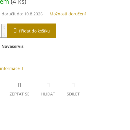
dem
(4 ks)
doručit do:
10.8.2026
Možnosti doručení
Přidat do košíku
:
Novaservis
 informace
ZEPTAT SE
HLÍDAT
SDÍLET