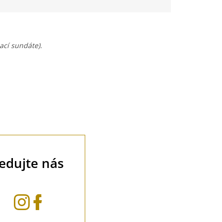
.
ací sundáte).
ledujte nás