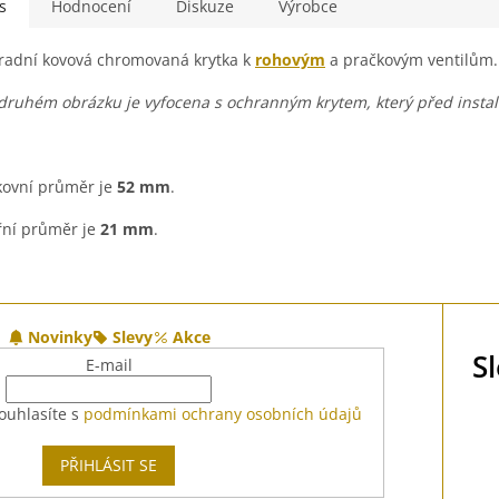
s
Hodnocení
Diskuze
Výrobce
adní kovová chromovaná krytka k
rohovým
a pračkovým ventilům
druhém obrázku je vyfocena s ochranným krytem, který před instal
ovní průměr je
52 mm
.
řní průměr je
21 mm
.
Novinky
Slevy
Akce
S
E-mail
ouhlasíte s
podmínkami ochrany osobních údajů
PŘIHLÁSIT SE