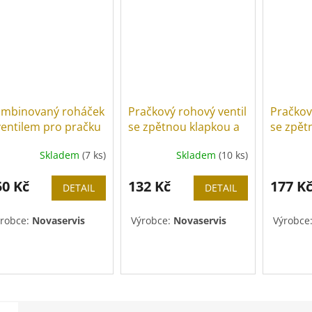
mbinovaný roháček
Pračkový rohový ventil
Pračkov
ventilem pro pračku
se zpětnou klapkou a
se zpět
kovovou pákou
kovovo
Skladem
(7 ks)
Skladem
(10 ks)
50 Kč
132 Kč
177 K
DETAIL
DETAIL
robce:
Novaservis
Výrobce:
Novaservis
Výrobce