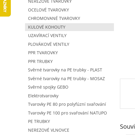
NEREZOVÉ TVAROVKY
5
í
hvězdič
p
OCELOVÉ TVAROVKY
a
CHROMOVANÉ TVAROVKY
n
KULOVÉ KOHOUTY
e
UZAVÍRACÍ VENTILY
l
PLOVÁKOVÉ VENTILY
PPR TVAROVKY
PPR TRUBKY
Svěrné tvarovky na PE trubky - PLAST
Svěrné tvarovky na PE trubky - MOSAZ
Svěrné spojky GEBO
Elektrotvarovky
Tvarovky PE 80 pro polyfúzní svařování
Tvarovky PE 100 pro svařování NATUPO
PE TRUBKY
Souvi
NEREZOVÉ VLNOVCE