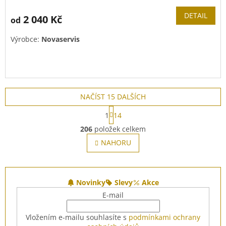
DETAIL
2 040 Kč
od
Výrobce:
Novaservis
NAČÍST 15 DALŠÍCH
S
1
14
t
O
r
206
položek celkem
v
á
l
NAHORU
n
á
k
o
d
v
Z
a
á
c
á
Novinky
Slevy
Akce
n
í
p
í
E-mail
p
a
r
t
Vložením e-mailu souhlasíte s
podmínkami ochrany
v