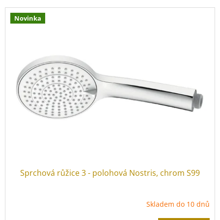
í
V
p
Novinka
ý
r
p
o
i
d
s
u
p
k
r
t
o
ů
d
u
k
t
ů
Sprchová růžice 3 - polohová Nostris, chrom S99
Skladem do 10 dnů