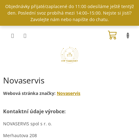
Přejít
Objednávky přijaté/zaplacené do 11:00 odesíláme ještě tentýž
na
den. Poslední svoz probíhá mezi 14:00–15:00. Nejste si jistí?
obsah
Zavolejte nám nebo napište do chatu.
NÁKUP
KOŠÍK
Novaservis
Webová stránka značky:
Novaservis
Kontaktní údaje výrobce:
NOVASERVIS spol s r. o.
Merhautova 208