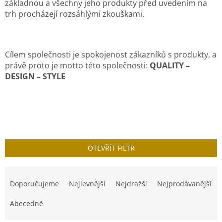
základnou a všechny jeho produkty před uvedením na
trh procházejí rozsáhlými zkouškami.
Cílem společnosti je spokojenost zákazníků s produkty, a
právě proto je motto této společnosti:
QUALITY –
DESIGN – STYLE
OTEVŘÍT FILTR
Ř
a
Doporučujeme
Nejlevnější
Nejdražší
Nejprodávanější
z
e
Abecedně
n