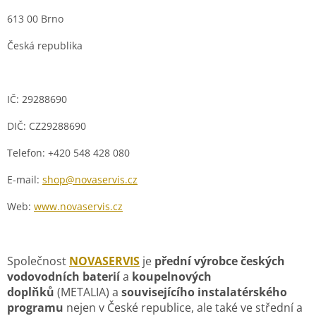
613 00 Brno
Česká republika
IČ:
29288690
DIČ
:
CZ
29288690
Telefon:
+420 548 428 080
E-mail:
shop@novaservis.cz
Web:
www.novaservis.cz
Společnost
NOVASERVIS
je
přední výrobce českých
vodovodních baterií
a
koupelnových
doplňků
(METALIA) a
souvisejícího instalatérského
programu
nejen v České republice, ale také ve střední a