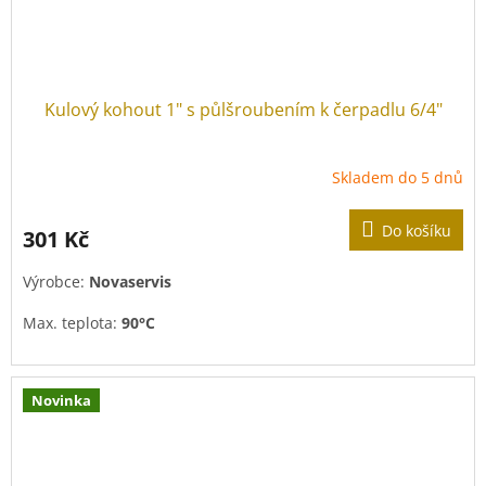
Kulový kohout 1" s půlšroubením k čerpadlu 6/4"
Skladem do 5 dnů
Do košíku
301 Kč
Výrobce:
Novaservis
Max. teplota:
90°C
Max. tlak:
10 bar
(=1 MPa)
Novinka