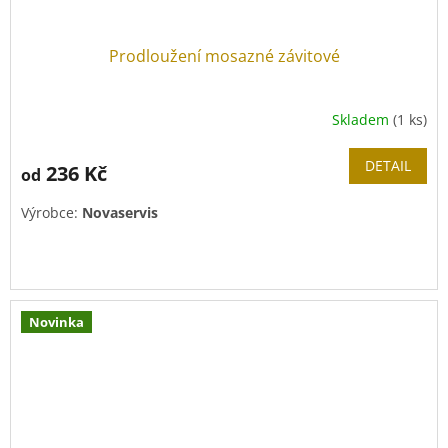
Prodloužení mosazné závitové
Skladem
(1 ks)
DETAIL
236 Kč
od
Výrobce:
Novaservis
Novinka