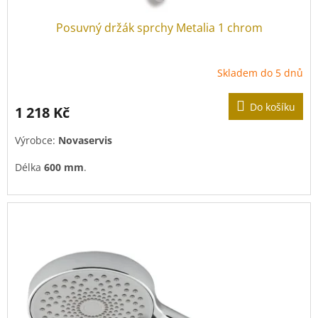
Posuvný držák sprchy Metalia 1 chrom
Skladem do 5 dnů
Do košíku
1 218 Kč
Výrobce:
Novaservis
Délka
600 mm
.
Průměr tyče
18 mm
.