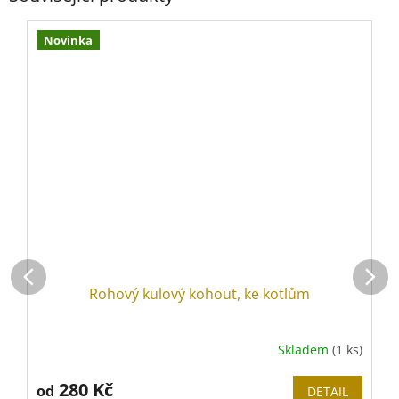
Novinka
Rohový kulový kohout, ke kotlům
K
Skladem
(1 ks)
280 Kč
od
DETAIL