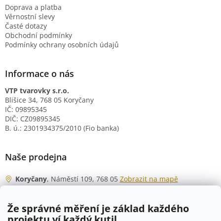
Doprava a platba
Věrnostní slevy
Časté dotazy
Obchodní podmínky
Podmínky ochrany osobních údajů
Informace o nás
VTP tvarovky s.r.o.
Blišice 34, 768 05 Koryčany
IČ: 09895345
DIČ: CZ09895345
B. ú.: 2301934375/2010 (Fio banka)
Naše prodejna
Koryčany
, Náměstí 109, 768 05
Zobrazit na mapě
Otevírací doba
Že správné měření je základ každého
Po - Čt
06:00 - 07:00
projektu ví každý kutil.
07:30 - 15:30