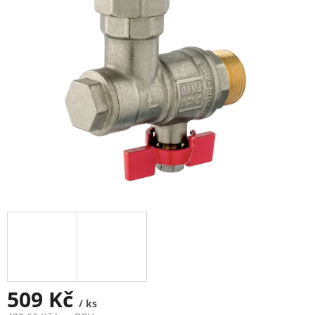
5
hvězdiček.
509 Kč
/ ks