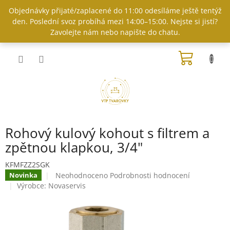
Přejít
Objednávky přijaté/zaplacené do 11:00 odesíláme ještě tentýž
na
den. Poslední svoz probíhá mezi 14:00–15:00. Nejste si jistí?
obsah
Zavolejte nám nebo napište do chatu.
NÁKUP
KOŠÍK
Rohový kulový kohout s filtrem a
zpětnou klapkou, 3/4"
KFMFZZ2SGK
Průměrné
Neohodnoceno
Podrobnosti hodnocení
Novinka
hodnocení
Výrobce:
Novaservis
produktu
je
0,0
z