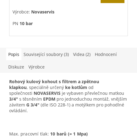
Výrobce:
Novaservis
V
PN
10 bar
P
Popis
Související soubory (3)
Videa (2)
Hodnocení
Diskuze
Výrobce
Rohový kulový kohout s filtrem a zpětnou
klapkou
, speciálně určený
ke kotlům
od
společnosti
NOVASERVIS
je vybaven převlečnou matkou
3/4"
s těsněním
EPDM
pro jednoduchou montáž, vnějším
závitem
G 3/4"
(dle ISO 228-1) a motýlkem pro pohodlné
ovládání.
Max. pracovní tlak:
10
barů (= 1
Mpa)