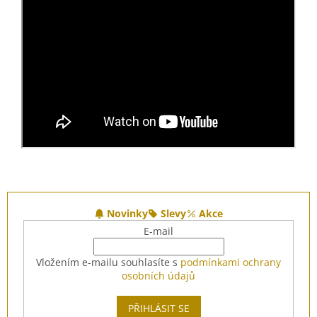
Z
á
Novinky
Slevy
Akce
p
E-mail
a
t
Vložením e-mailu souhlasíte s
podmínkami ochrany
í
osobních údajů
PŘIHLÁSIT SE