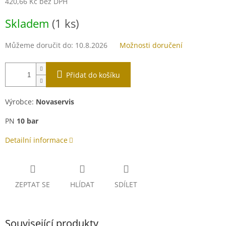
420,66 Kč bez DPH
Měrná
Skladem
(1 ks)
cena:
Můžeme doručit do:
10.8.2026
Možnosti doručení
Přidat do košíku
Výrobce:
Novaservis
PN
10 bar
Detailní informace
ZEPTAT SE
HLÍDAT
SDÍLET
Související produkty