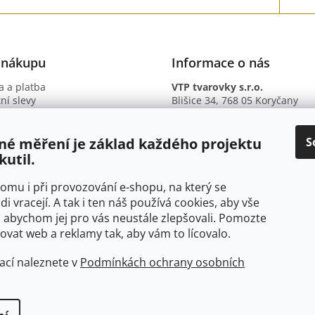
y
v
ý
p
i
 nákupu
Informace o nás
s
u
 a platba
VTP tvarovky s.r.o.
ní slevy
Blišice 34, 768 05 Koryčany
otazy
IČ: 09895345
ní podmínky
DIČ: CZ09895345
ky ochrany osobních údajů
B. ú.: 2301934375/2010 (Fio ba
S
né měření je základ každého projektu
kutil.
 tomu i při provozování e-shopu, na který se
di vracejí. A tak i ten náš používá cookies, aby vše
 abychom jej pro vás neustále zlepšovali. Pomozte
at web a reklamy tak, aby vám to lícovalo.
ací naleznete v
Podmínkách ochrany osobních