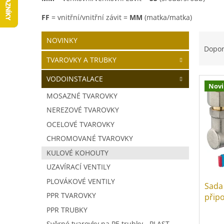
FF
= vnitřní/vnitřní závit =
MM
(matka/matka)
P
Ř
Přeskočit
NOVINKY
o
kategorie
a
Dopo
s
z
TVAROVKY A TRUBKY
t
e
r
n
VODOINSTALACE
Nov
V
a
í
MOSAZNÉ TVAROVKY
ý
n
p
p
NEREZOVÉ TVAROVKY
n
r
i
í
o
OCELOVÉ TVAROVKY
s
p
d
CHROMOVANÉ TVAROVKY
p
a
u
KULOVÉ KOHOUTY
r
n
k
o
e
t
UZAVÍRACÍ VENTILY
d
l
ů
PLOVÁKOVÉ VENTILY
Sada
u
PPR TVAROVKY
připo
k
t
PPR TRUBKY
ů
Svěrné tvarovky na PE trubky - PLAST