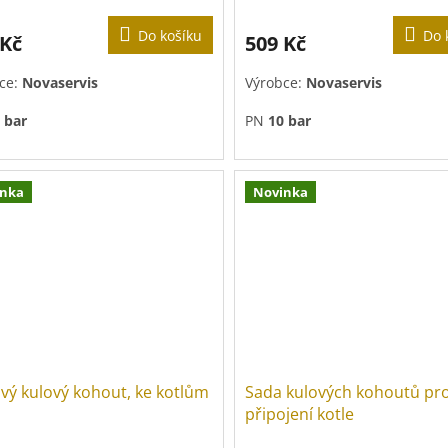
Do košíku
Do 
 Kč
509 Kč
ce:
Novaservis
Výrobce:
Novaservis
 bar
PN
10 bar
inka
Novinka
vý kulový kohout, ke kotlům
Sada kulových kohoutů pr
připojení kotle