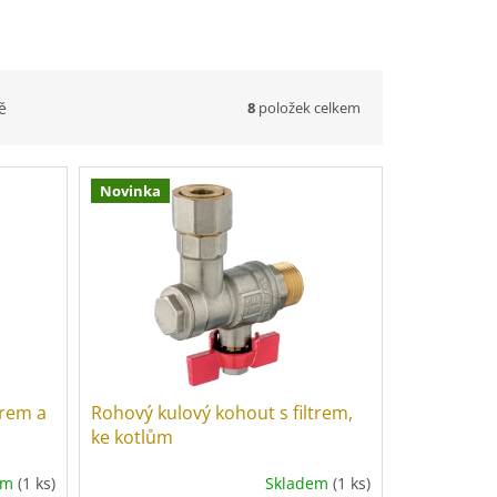
8
položek celkem
ě
Novinka
trem a
Rohový kulový kohout s filtrem,
ke kotlům
em
(1 ks)
Skladem
(1 ks)