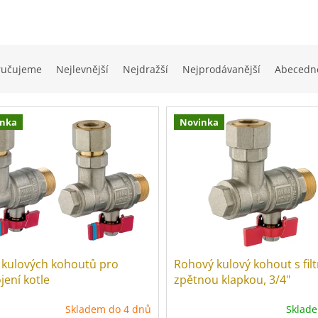
ručujeme
Nejlevnější
Nejdražší
Nejprodávanější
Abecedn
inka
Novinka
 kulových kohoutů pro
Rohový kulový kohout s fil
jení kotle
zpětnou klapkou, 3/4"
Skladem do 4 dnů
Sklad