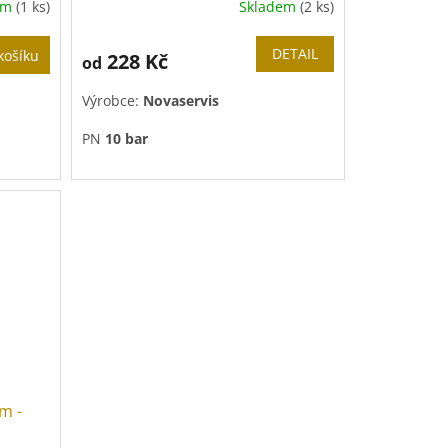
em
(1 ks)
Skladem
(2 ks)
DETAIL
košíku
228 Kč
od
Výrobce:
Novaservis
PN
10 bar
m -