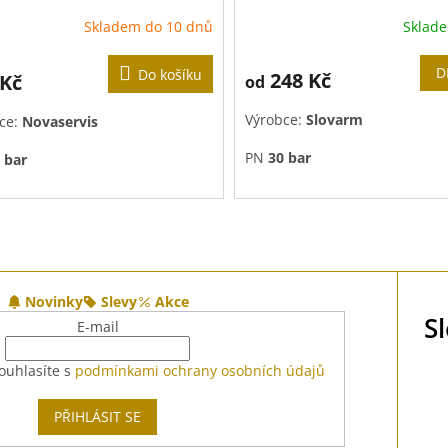
Skladem do 10 dnů
Sklad
D
Do košíku
248 Kč
 Kč
od
Výrobce:
Slovarm
ce:
Novaservis
PN
30 bar
 bar
Byla ukončena výroba! Jedná
doprodej!
O
v
l
á
d
Novinky
Slevy
Akce
a
S
E-mail
c
í
ouhlasíte s
podmínkami ochrany osobních údajů
p
r
v
PŘIHLÁSIT SE
k