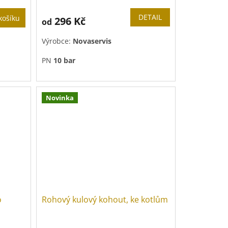
DETAIL
košíku
296 Kč
od
Výrobce:
Novaservis
PN
10 bar
Novinka
o
Rohový kulový kohout, ke kotlům