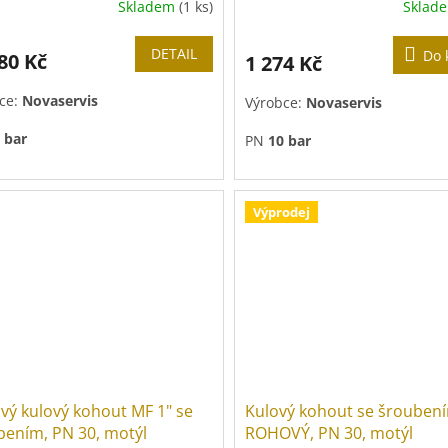
Skladem
(1 ks)
Sklad
DETAIL
Do 
80 Kč
1 274 Kč
ce:
Novaservis
Výrobce:
Novaservis
 bar
PN
10 bar
Výprodej
vý kulový kohout MF 1" se
Kulový kohout se šroubení
bením, PN 30, motýl
ROHOVÝ, PN 30, motýl