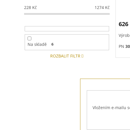
228
Kč
1274
Kč
626
Výrob
Na skladě
6
PN
30
ROZBALIT FILTR
Z
á
p
a
t
Vložením e-mailu s
í