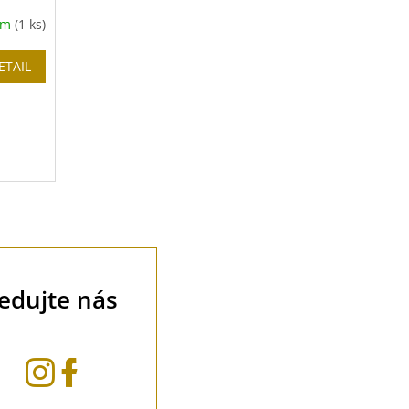
em
(1 ks)
ETAIL
 se o
ledujte nás