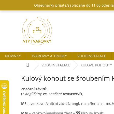
Přejít
Objednávky přijaté/zaplacené do 11:00 odesílám
na
obsah
NOVINKY
TVAROVKY A TRUBKY
VODOINSTALACE
Domů
VODOINSTALACE
KULOVÉ KOHOUTY
Kulový kohout se šroubením
Značení závitů:
(
z angličtiny
vs.
značení
Novaservis
)
MF
= venkovní/vnitřní závit (z angl. male/female - mu
MM
= venkovní/venkovní závit =
ŠŠ
(šroub/šroub)