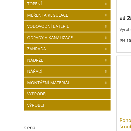
TOPENÍ
MĚŘENÍ A REGULACE
2
od
VODOVODNÍ BATERIE
Výrob
ODPADY A KANALIZACE
PN
10
ZAHRADA
NÁDRŽE
NÁŘADÍ
MONTÁŽNÍ MATERIÁL
VÝPRODEJ
VÝROBCI
Roho
šrou
Cena