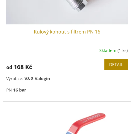
t
ů
Kulový kohout s filtrem PN 16
Skladem
(1 ks)
DETAIL
168 Kč
od
Výrobce:
V&G Valogin
PN
16 bar
Z pochromované mosazi.
S nerezovým sítkem.