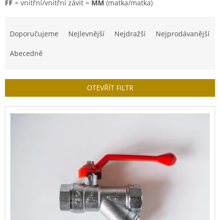
FF
= vnitřní/vnitřní závit =
MM
(matka/matka)
Ř
a
Doporučujeme
Nejlevnější
Nejdražší
Nejprodávanější
z
e
Abecedně
n
í
p
OTEVŘÍT FILTR
r
o
V
d
ý
u
p
k
i
t
s
ů
p
r
o
d
u
k