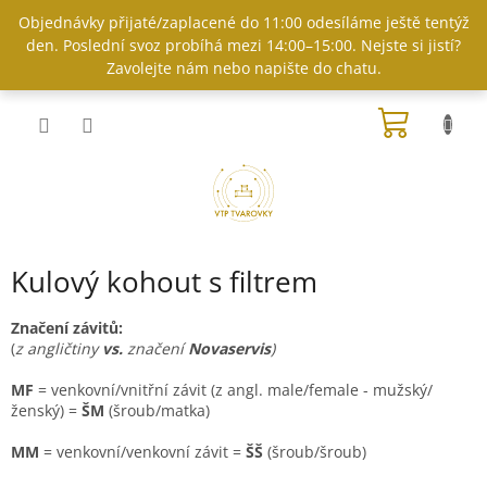
Přejít
Objednávky přijaté/zaplacené do 11:00 odesíláme ještě tentýž
na
den. Poslední svoz probíhá mezi 14:00–15:00. Nejste si jistí?
obsah
Zavolejte nám nebo napište do chatu.
NÁKUP
KOŠÍK
Kulový kohout s filtrem
Značení závitů:
(
z angličtiny
vs.
značení
Novaservis
)
MF
= venkovní/vnitřní závit (z angl. male/female - mužský/
ženský) =
ŠM
(šroub/matka)
MM
= venkovní/venkovní závit =
ŠŠ
(šroub/šroub)