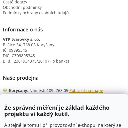
Časté dotazy
Obchodní podmínky
Podmínky ochrany osobních údajů
Informace o nás
VTP tvarovky s.r.o.
Blišice 34, 768 05 Koryčany
IČ: 09895345
DIČ: CZ09895345
B. ú.: 2301934375/2010 (Fio banka)
Naše prodejna
Koryčany
, Náměstí 109, 768 05
Zobrazit na mapě
Otevírací doba
Že správné měření je základ každého
Po - Čt
06:00 - 07:00
projektu ví každý kutil.
07:30 - 15:30
Pá
06:00 - 07:00
A stejně je tomu i při provozování e-shopu, na který se