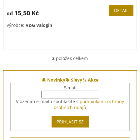
DETAIL
15,50 Kč
od
Výrobce:
V&G Valogin
3
položek celkem
O
v
l
Z
á
á
Novinky
Slevy
Akce
d
p
E-mail
a
a
c
t
Vložením e-mailu souhlasíte s
podmínkami ochrany
í
í
osobních údajů
p
r
v
PŘIHLÁSIT SE
k
y
v