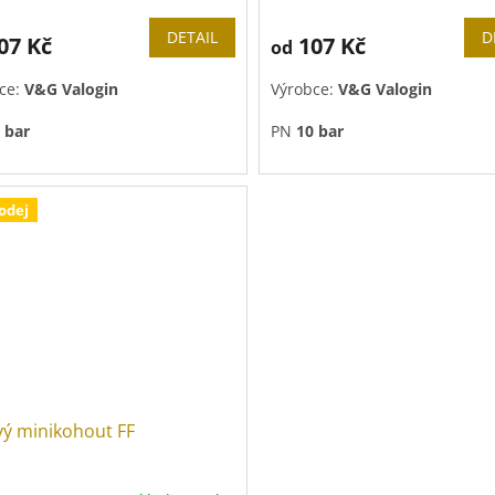
DETAIL
D
07 Kč
107 Kč
od
ce:
V&G Valogin
Výrobce:
V&G Valogin
 bar
PN
10 bar
odej
vý minikohout FF