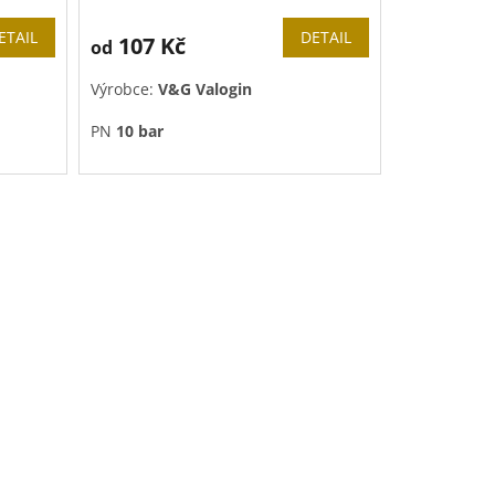
ETAIL
DETAIL
107 Kč
od
Výrobce:
V&G Valogin
PN
10 bar