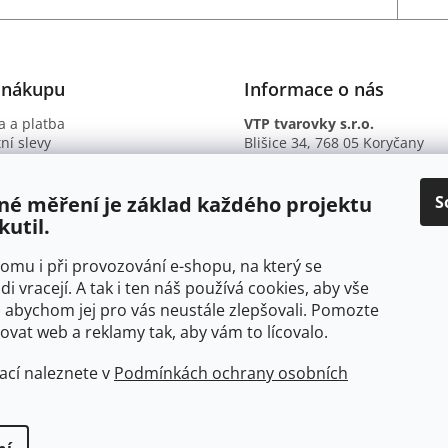
 nákupu
Informace o nás
 a platba
VTP tvarovky s.r.o.
ní slevy
Blišice 34, 768 05 Koryčany
otazy
IČ: 09895345
ní podmínky
DIČ: CZ09895345
ky ochrany osobních údajů
B. ú.: 2301934375/2010 (Fio ba
S
né měření je základ každého projektu
kutil.
 tomu i při provozování e-shopu, na který se
di vracejí. A tak i ten náš používá cookies, aby vše
 abychom jej pro vás neustále zlepšovali. Pomozte
at web a reklamy tak, aby vám to lícovalo.
ací naleznete v
Podmínkách ochrany osobních