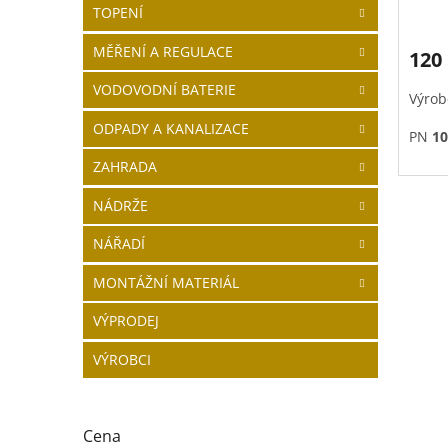
TOPENÍ
MĚŘENÍ A REGULACE
120
VODOVODNÍ BATERIE
Výrob
ODPADY A KANALIZACE
PN
10
ZAHRADA
Ke ko
ČERV
NÁDRŽE
NÁŘADÍ
MONTÁŽNÍ MATERIÁL
VÝPRODEJ
VÝROBCI
Cena