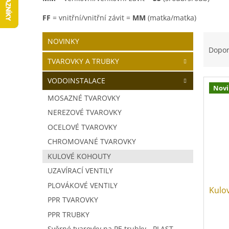
FF
= vnitřní/vnitřní závit =
MM
(matka/matka)
P
Ř
Přeskočit
NOVINKY
o
kategorie
a
Dopo
s
z
TVAROVKY A TRUBKY
t
e
r
n
VODOINSTALACE
Nov
V
a
í
MOSAZNÉ TVAROVKY
ý
n
p
p
NEREZOVÉ TVAROVKY
n
r
i
í
o
OCELOVÉ TVAROVKY
s
p
d
CHROMOVANÉ TVAROVKY
p
a
u
KULOVÉ KOHOUTY
r
n
k
o
e
t
UZAVÍRACÍ VENTILY
d
l
ů
PLOVÁKOVÉ VENTILY
Kulo
u
PPR TVAROVKY
k
t
PPR TRUBKY
ů
Svěrné tvarovky na PE trubky - PLAST