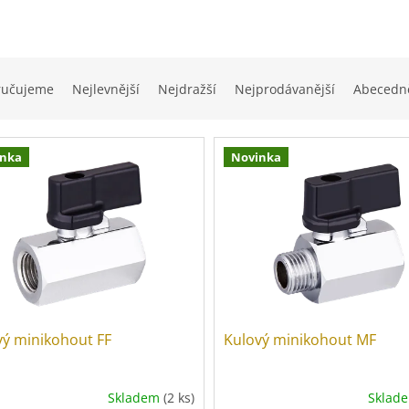
ručujeme
Nejlevnější
Nejdražší
Nejprodávanější
Abecedn
inka
Novinka
vý minikohout FF
Kulový minikohout MF
Skladem
(2 ks)
Sklad