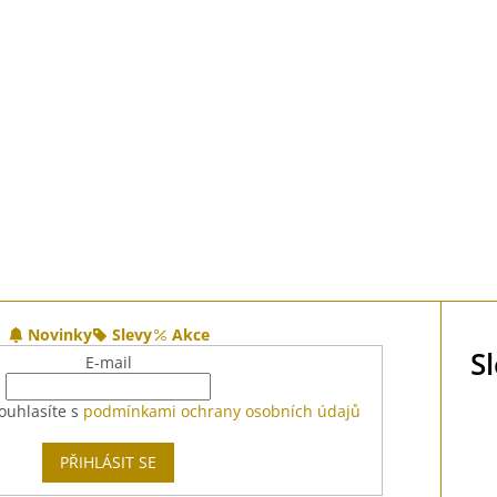
v
ý
p
i
s
u
Novinky
Slevy
Akce
S
E-mail
ouhlasíte s
podmínkami ochrany osobních údajů
PŘIHLÁSIT SE