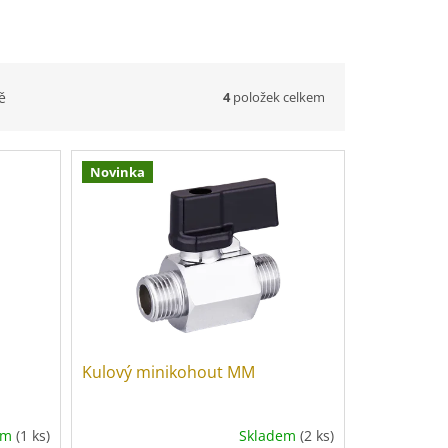
4
položek celkem
ě
Novinka
Kulový minikohout MM
em
(1 ks)
Skladem
(2 ks)