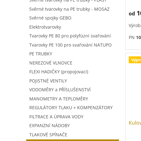
Svěrné tvarovky na PE trubky - MOSAZ
1
od
Svěrné spojky GEBO
Výrob
Elektrotvarovky
Tvarovky PE 80 pro polyfúzní svařování
PN
10
Tvarovky PE 100 pro svařování NATUPO
PE TRUBKY
Výpr
NEREZOVÉ VLNOVCE
FLEXI HADIČKY (propojovací)
POJISTNÉ VENTILY
VODOMĚRY a PŘÍSLUŠENSTVÍ
MANOMETRY A TEPLOMĚRY
REGULÁTORY TLAKU + KOMPENZÁTORY
FILTRACE A ÚPRAVA VODY
Kulo
EXPANZNÍ NÁDOBY
TLAKOVÉ SPÍNAČE