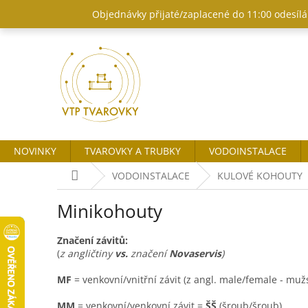
Přejít
Objednávky přijaté/zaplacené do 11:00 odesílám
na
obsah
NOVINKY
TVAROVKY A TRUBKY
VODOINSTALACE
Domů
VODOINSTALACE
KULOVÉ KOHOUTY
Minikohouty
Značení závitů:
(
z angličtiny
vs.
značení
Novaservis
)
MF
= venkovní/vnitřní závit (z angl. male/female - mu
MM
= venkovní/venkovní závit =
ŠŠ
(šroub/šroub)