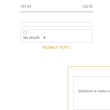
107
Kč
132
Kč
Na skladě
4
ROZBALIT FILTR
Z
á
p
a
t
Vložením e-mailu s
í