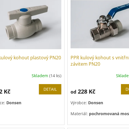
kulový kohout plastový PN20
PPR kulový kohout s vnitř
závitem PN20
Skladem
(14 ks)
Sklad
ěrné
cení
ktu
DETAIL
D
2 Kč
228 Kč
od
ce:
Donsen
Výrobce:
Donsen
Materiál:
pochromovaná mos
iček.
Tlaková řada:
PN 20