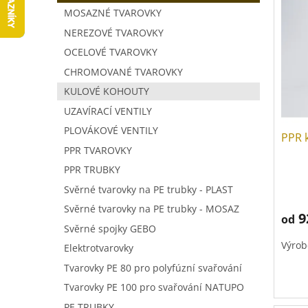
V
a
í
MOSAZNÉ TVAROVKY
ý
n
p
p
NEREZOVÉ TVAROVKY
n
r
i
í
o
OCELOVÉ TVAROVKY
s
p
d
CHROMOVANÉ TVAROVKY
p
a
u
KULOVÉ KOHOUTY
r
n
k
o
e
t
UZAVÍRACÍ VENTILY
d
l
ů
PLOVÁKOVÉ VENTILY
PPR 
u
PPR TVAROVKY
k
t
PPR TRUBKY
Prům
ů
Svěrné tvarovky na PE trubky - PLAST
hodno
produ
Svěrné tvarovky na PE trubky - MOSAZ
9
od
je
Svěrné spojky GEBO
5,0
Výrob
z
Elektrotvarovky
5
Tvarovky PE 80 pro polyfúzní svařování
hvězd
Tvarovky PE 100 pro svařování NATUPO
PE TRUBKY