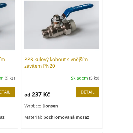
ním
PPR kulový kohout s vnějším
závitem PN20
em
(9 ks)
Skladem
(5 ks)
ETAIL
DETAIL
237 Kč
od
Výrobce:
Donsen
az
Materiál:
pochromovaná mosaz
Tlaková řada:
PN 20