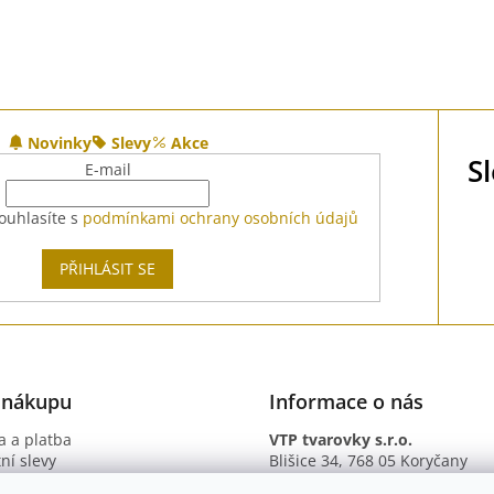
Novinky
Slevy
Akce
S
E-mail
ouhlasíte s
podmínkami ochrany osobních údajů
PŘIHLÁSIT SE
 nákupu
Informace o nás
 a platba
VTP tvarovky s.r.o.
ní slevy
Blišice 34, 768 05 Koryčany
otazy
IČ: 09895345