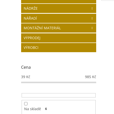
Tlako
NÁDRŽE
Barva
NÁŘADÍ
MONTÁŽNÍ MATERIÁL
VÝPRODEJ
VÝROBCI
Cena
39
Kč
985
Kč
Na skladě
6