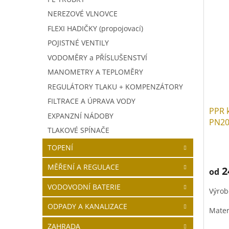
NEREZOVÉ VLNOVCE
FLEXI HADIČKY (propojovací)
POJISTNÉ VENTILY
VODOMĚRY a PŘÍSLUŠENSTVÍ
MANOMETRY A TEPLOMĚRY
REGULÁTORY TLAKU + KOMPENZÁTORY
FILTRACE A ÚPRAVA VODY
PPR 
EXPANZNÍ NÁDOBY
PN2
TLAKOVÉ SPÍNAČE
TOPENÍ
MĚŘENÍ A REGULACE
2
od
VODOVODNÍ BATERIE
Výrob
ODPADY A KANALIZACE
Mater
ZAHRADA