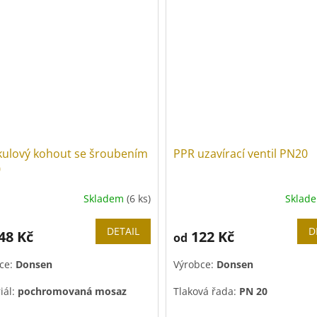
Barva páky:
modrá
kulový kohout se šroubením
PPR uzavírací ventil PN20
0
Skladem
(6 ks)
Sklad
DETAIL
D
48 Kč
122 Kč
od
ce:
Donsen
Výrobce:
Donsen
iál:
pochromovaná mosaz
Tlaková řada:
PN 20