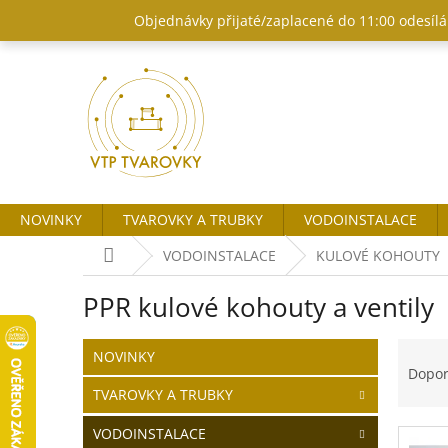
Přejít
Objednávky přijaté/zaplacené do 11:00 odesílám
na
obsah
NOVINKY
TVAROVKY A TRUBKY
VODOINSTALACE
Domů
VODOINSTALACE
KULOVÉ KOHOUTY
PPR kulové kohouty a ventily
P
Ř
Přeskočit
NOVINKY
o
kategorie
a
Dopo
s
z
TVAROVKY A TRUBKY
t
e
r
n
VODOINSTALACE