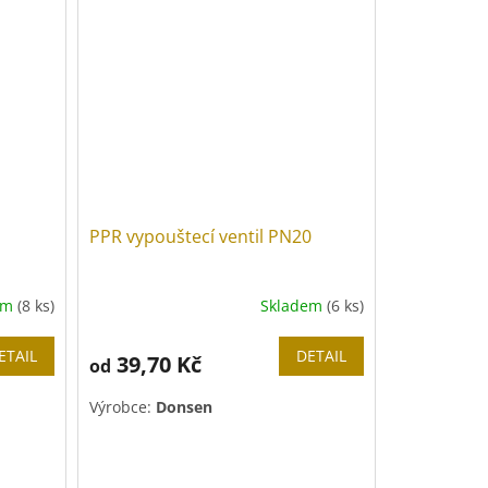
Barva páky:
modrá
PPR vypouštecí ventil PN20
em
(8 ks)
Skladem
(6 ks)
ETAIL
DETAIL
39,70 Kč
od
Výrobce:
Donsen