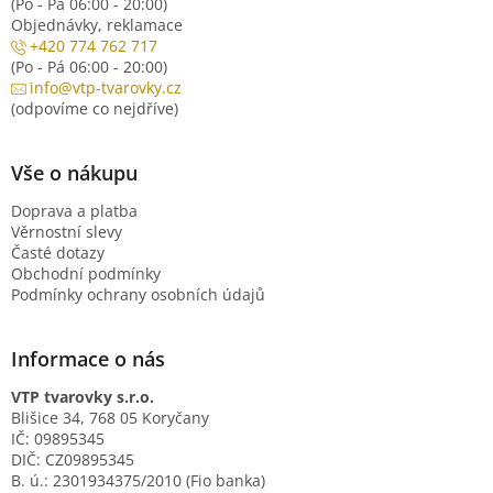
(Po - Pá 06:00 - 20:00)
Objednávky, reklamace
+420 774 762 717
(Po - Pá 06:00 - 20:00)
info@vtp-tvarovky.cz
(odpovíme co nejdříve)
Vše o nákupu
Doprava a platba
Věrnostní slevy
Časté dotazy
Obchodní podmínky
Podmínky ochrany osobních údajů
Informace o nás
VTP tvarovky s.r.o.
Blišice 34, 768 05 Koryčany
IČ: 09895345
DIČ: CZ09895345
B. ú.: 2301934375/2010 (Fio banka)