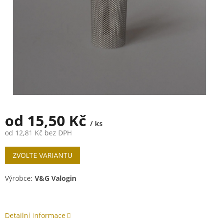
od
15,50 Kč
/ ks
od
12,81 Kč
bez DPH
Měrná
ZVOLTE VARIANTU
cena:
Výrobce:
V&G Valogin
Detailní informace