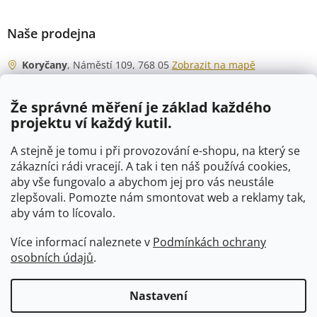
Naše prodejna
Koryčany
, Náměstí 109, 768 05
Zobrazit na mapě
Otevírací doba
Že správné měření je základ každého
Po - Čt
06:00 - 07:00
projektu ví každý kutil.
07:30 - 15:30
Pá
06:00 - 07:00
A stejně je tomu i při provozování e-shopu, na který se
07:30 - 15:00
zákazníci rádi vracejí. A tak i ten náš používá cookies,
aby vše fungovalo a abychom jej pro vás neustále
So
07:00 - 10:00
zlepšovali. Pomozte nám smontovat web a reklamy tak,
Ne
zavřeno
aby vám to lícovalo.
Více informací naleznete v
Podmínkách ochrany
osobních údajů
.
Vytvořil Shoptet
Nastavení