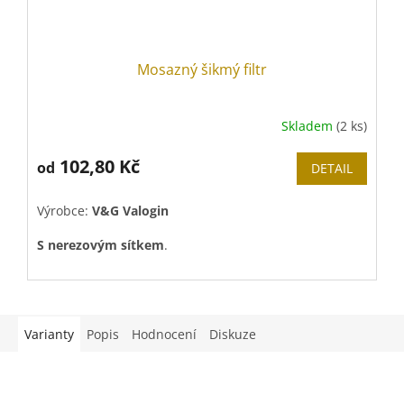
Mosazný šikmý filtr
Skladem
(2 ks)
102,80 Kč
od
DETAIL
Výrobce:
V&G Valogin
S nerezovým sítkem
.
Náhradní nerezové sítko možno dokoupit
ZDE
.
Varianty
Popis
Hodnocení
Diskuze