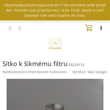
Přejít
Objednávky přijaté/zaplacené do 11:00 odesíláme ještě tentýž
na
den. Poslední svoz probíhá mezi 14:00–15:00. Nejste si jistí?
obsah
Zavolejte nám nebo napište do chatu.
NÁKUP
KOŠÍK
Sítko k šikmému filtru
55210112
Průměrné
Neohodnoceno
Podrobnosti hodnocení
Výrobce:
V&G Valogin
hodnocení
produktu
je
0,0
z
5
hvězdiček.