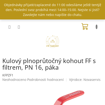
Přejít
Objednávky přijaté/zaplacené do 11:00 odesíláme ještě tentýž
na
den. Poslední svoz probíhá mezi 14:00–15:00. Nejste si jistí?
obsah
Zavolejte nám nebo napište do chatu.
NÁKUP
KOŠÍK
Kulový plnoprůtočný kohout FF s
filtrem, PN 16, páka
KFPZF1
Průměrné
Neohodnoceno
Podrobnosti hodnocení
Výrobce:
Novaservis
hodnocení
produktu
je
0,0
z