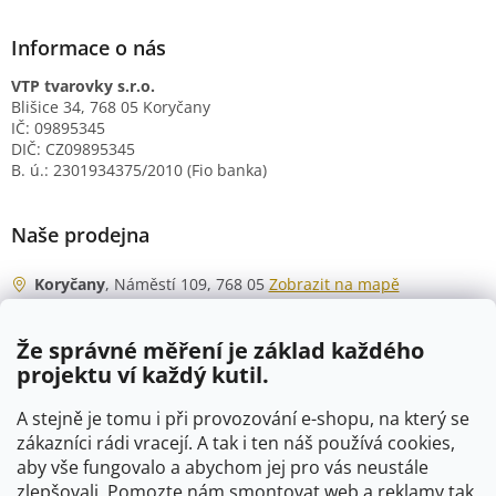
Informace o nás
VTP tvarovky s.r.o.
Blišice 34, 768 05 Koryčany
IČ: 09895345
DIČ: CZ09895345
B. ú.: 2301934375/2010 (Fio banka)
Naše prodejna
Koryčany
, Náměstí 109, 768 05
Zobrazit na mapě
Otevírací doba
Že správné měření je základ každého
Po - Čt
06:00 - 07:00
projektu ví každý kutil.
07:30 - 15:30
Pá
06:00 - 07:00
A stejně je tomu i při provozování e-shopu, na který se
07:30 - 15:00
zákazníci rádi vracejí. A tak i ten náš používá cookies,
aby vše fungovalo a abychom jej pro vás neustále
So
07:00 - 10:00
zlepšovali. Pomozte nám smontovat web a reklamy tak,