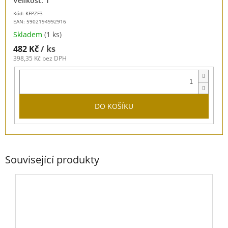
Velikost: 1”
Kód: KFPZF3
EAN:
5902194992916
Skladem
(1 ks)
482 Kč
/ ks
398,35 Kč bez DPH
DO KOŠÍKU
Související produkty