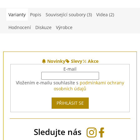
Varianty
Popis
Související soubory (3)
Videa (2)
Hodnocení
Diskuze
Výrobce
Z
á
Novinky
Slevy
Akce
p
E-mail
a
t
Vložením e-mailu souhlasíte s
podmínkami ochrany
í
osobních údajů
PŘIHLÁSIT SE
Sledujte nás