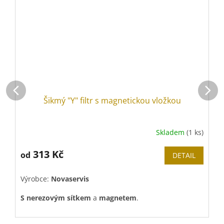
Šikmý "Y" filtr s magnetickou vložkou
Skladem
(1 ks)
313 Kč
od
DETAIL
Výrobce:
Novaservis
V
S nerezovým sítkem
a
magnetem
.