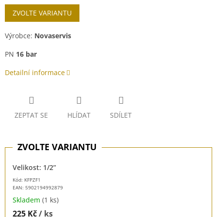
Měrná
ZVOLTE VARIANTU
cena:
Výrobce:
Novaservis
PN
16 bar
Detailní informace
ZEPTAT SE
HLÍDAT
SDÍLET
Velikost: 1/2”
Kód: KFPZF1
EAN:
5902194992879
Skladem
(1 ks)
225 Kč
/ ks