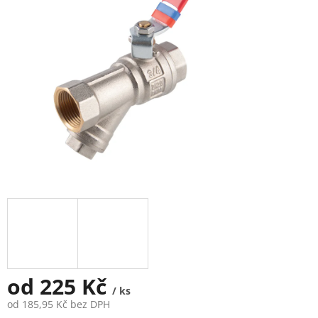
5
hvězdiček.
od
225 Kč
/ ks
od
185,95 Kč
bez DPH